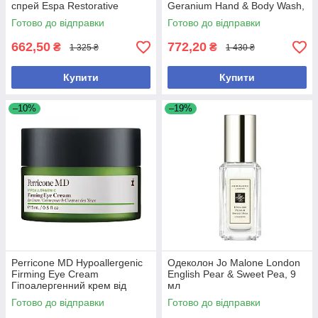
спрей Espa Restorative
Geranium Hand & Body Wash,
Atmosphere Mist 100 мл
250ml
Готово до відправки
Готово до відправки
662,50
772,20
₴
₴
1 325 ₴
1 430 ₴
Купити
Купити
–10%
–19%
Perricone MD Hypoallergenic
Одеколон Jo Malone London
Firming Eye Cream
English Pear & Sweet Pea, 9
Гіпоалергенний крем від
мл
зморшок для шкіри навколо
Готово до відправки
Готово до відправки
очей 15 мл