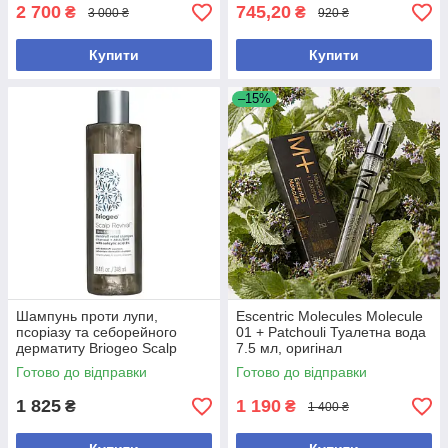
2 700
745,20
₴
₴
3 000 ₴
920 ₴
Купити
Купити
–15%
Шампунь проти лупи,
Escentric Molecules Molecule
псоріазу та себорейного
01 + Patchouli Туалетна вода
дерматиту Briogeo Scalp
7.5 мл, оригінал
Revival Dandruff Relief
Готово до відправки
Готово до відправки
Shampoo
1 825
1 190
₴
₴
1 400 ₴