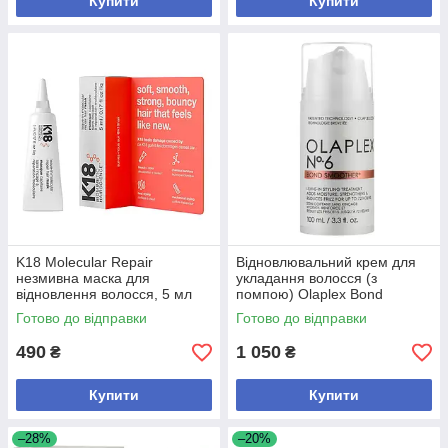
Купити
Купити
K18 Molecular Repair
Відновлювальний крем для
незмивна маска для
укладання волосся (з
відновлення волосся, 5 мл
помпою) Olaplex Bond
Smoother №6
Готово до відправки
Готово до відправки
490
1 050
₴
₴
Купити
Купити
–28%
–20%