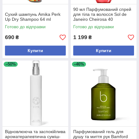
90 мл Парфумований спрей
Сухий шампунь Amika Perk
для тіла та волосся Sol de
Up Dry Shampoo 64 ml
Janeiro Cheirosa 40
Готово до відправки
Готово до відправки
690
1 199
₴
₴
Купити
Купити
–50%
–46%
Відновлююча та заспокійлива
Парфумований гель для
ароматерапевтична суміш-
душу та миття рук Bamford