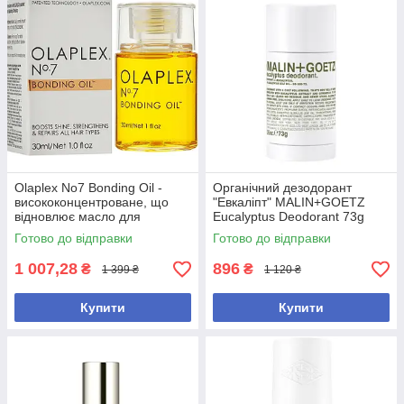
Olaplex No7 Bonding Oil -
Органічний дезодорант
висококонцентроване, що
"Евкаліпт" MALIN+GOETZ
відновлює масло для
Eucalyptus Deodorant 73g
волосся, 30 мл
(США)
Готово до відправки
Готово до відправки
1 007,28
896
₴
₴
1 399 ₴
1 120 ₴
Купити
Купити