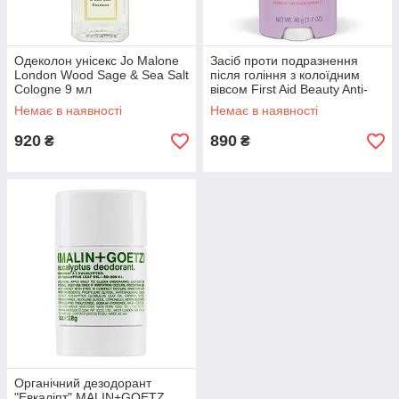
Одеколон унісекс Jo Malone
Засіб проти подразнення
London Wood Sage & Sea Salt
після гоління з колоїдним
Cologne 9 мл
вівсом First Aid Beauty Anti-
Chafe Stick
Немає в наявності
Немає в наявності
920
890
₴
₴
Органічний дезодорант
"Евкаліпт" MALIN+GOETZ