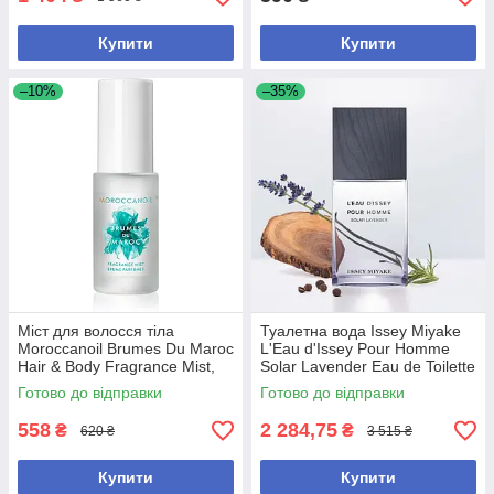
Купити
Купити
–10%
–35%
Міст для волосся тіла
Туалетна вода Issey Miyake
Moroccanoil Brumes Du Maroc
L'Eau d'Issey Pour Homme
Hair & Body Fragrance Mist,
Solar Lavender Eau de Toilette
30 ml
Spray 100 ml
Готово до відправки
Готово до відправки
558
2 284,75
₴
₴
620 ₴
3 515 ₴
Купити
Купити