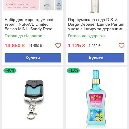
Набір для мікрострумової
Парфумована вода D.S. &
терапії NuFACE Limited
Durga Debaser Eau de Parfum
Edition MINI+ Sandy Rose
з нотою інжиру та деревними
Starter Kit Smart On-the-Go
акцентами 7.5 мл
Готово до відправки
Готово до відправки
Facial Toning Kit
13 850
1 125
₴
₴
14 450 ₴
1 250 ₴
Купити
Купити
–48%
–10%