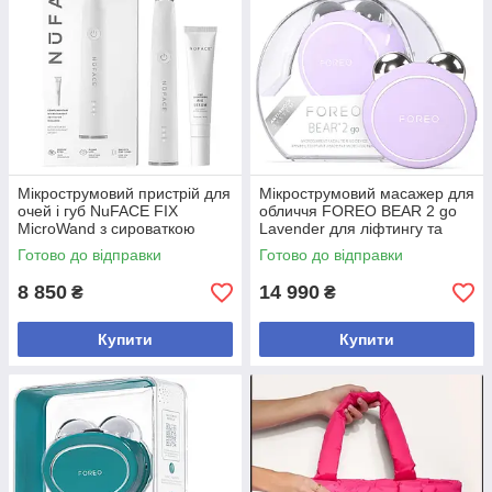
Мікрострумовий пристрій для
Мікрострумовий масажер для
очей і губ NuFACE FIX
обличчя FOREO BEAR 2 go
MicroWand з сироваткою
Lavender для ліфтингу та
тонусу шкіри
Готово до відправки
Готово до відправки
8 850
14 990
₴
₴
Купити
Купити