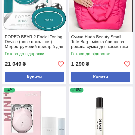
FOREO BEAR 2 Facial Toning
Сумка Huda Beauty Small
Device (нове покоління)
Tote Bag - містка брендова
Мікрострумовий пристрій для
рожева сумка для косметики
ліфтинг-масажу
та щоденного використання
Готово до відправки
Готово до відправки
21 049
1 290
₴
₴
Купити
Купити
–4%
–10%