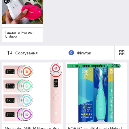
Гаджети Foreo і
Nuface
Сортування
0
Фільтри
пошкоджена коробка
–40%
Medicube AGE-R Booster Pro
FOREO issa™ 4 smile Hybrid