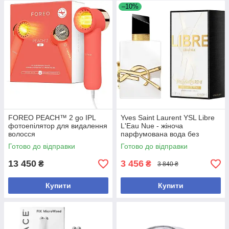
–10%
FOREO PEACH™ 2 go IPL
Yves Saint Laurent YSL Libre
фотоепілятор для видалення
L'Eau Nue - жіноча
волосся
парфумована вода без
спирту, 50 мл
Готово до відправки
Готово до відправки
13 450
3 456
₴
₴
3 840 ₴
Купити
Купити