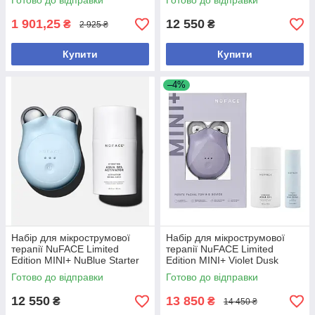
Готово до відправки
Готово до відправки
Facial Toning Kit
1 901,25
12 550
₴
₴
2 925 ₴
Купити
Купити
–4%
Набір для мікрострумової
Набір для мікрострумової
терапії NuFACE Limited
терапії NuFACE Limited
Edition MINI+ NuBlue Starter
Edition MINI+ Violet Dusk
Kit Smart On-the-Go Facial
Starter Kit Smart On-the-Go
Готово до відправки
Готово до відправки
Toning Kit
Facial Toning Kit
12 550
13 850
₴
₴
14 450 ₴