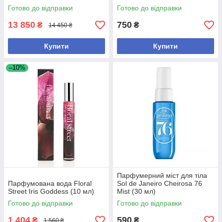
Starter Kit Smart On-the-Go
Готово до відправки
Готово до відправки
Facial Toning Kit
13 850
750
₴
₴
14 450 ₴
Купити
Купити
–10%
Парфумерний міст для тіла
Парфумована вода Floral
Sol de Janeiro Cheirosa 76
Street Iris Goddess (10 мл)
Mist (30 мл)
Готово до відправки
Готово до відправки
1 404
590
₴
₴
1 560 ₴