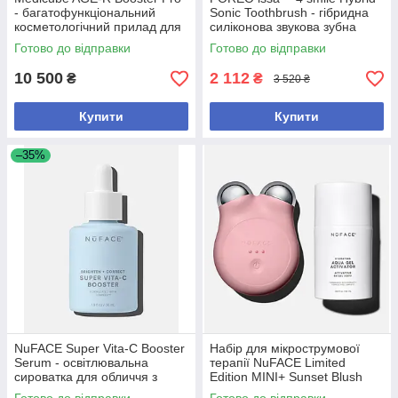
- багатофункціональний
Sonic Toothbrush - гібридна
косметологічний прилад для
силіконова звукова зубна
догляду за шкірою
щітка
Готово до відправки
Готово до відправки
10 500
2 112
₴
₴
3 520 ₴
Купити
Купити
–35%
NuFACE Super Vita-C Booster
Набір для мікрострумової
Serum - освітлювальна
терапії NuFACE Limited
сироватка для обличчя з
Edition MINI+ Sunset Blush
вітаміном C, 30 мл
Starter Kit Smart On-the-Go