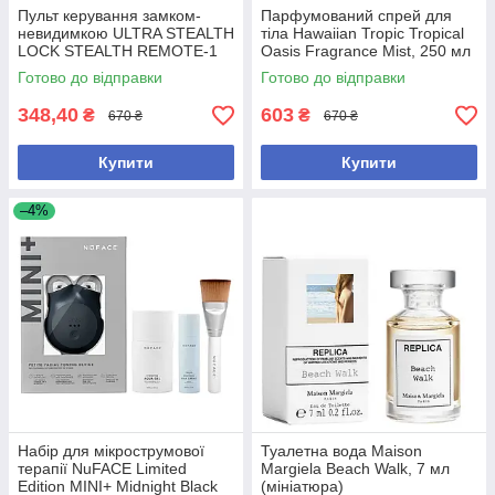
Пульт керування замком-
Парфумований спрей для
невидимкою ULTRA STEALTH
тіла Hawaiian Tropic Tropical
LOCK STEALTH REMOTE-1
Oasis Fragrance Mist, 250 мл
868 Mhz FSK
Готово до відправки
Готово до відправки
348,40
603
₴
₴
670 ₴
670 ₴
Купити
Купити
–4%
Набір для мікрострумової
Туалетна вода Maison
терапії NuFACE Limited
Margiela Beach Walk, 7 мл
Edition MINI+ Midnight Black
(мініатюра)