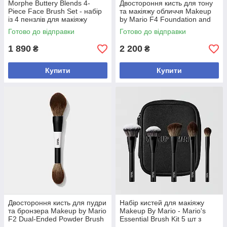
Morphe Buttery Blends 4-
Двостороння кисть для тону
Piece Face Brush Set - набір
та макіяжу обличчя Makeup
із 4 пензлів для макіяжу
by Mario F4 Foundation and
обличчя
Face Brush
Готово до відправки
Готово до відправки
1 890
2 200
₴
₴
Купити
Купити
Двостороння кисть для пудри
Набір кистей для макіяжу
та бронзера Makeup by Mario
Makeup By Mario - Mario's
F2 Dual-Ended Powder Brush
Essential Brush Kit 5 шт з