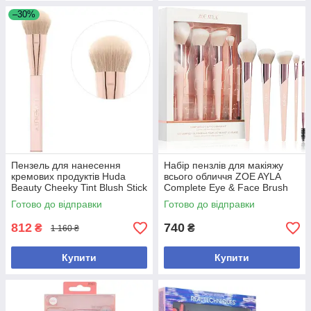
–30%
Пензель для нанесення
Набір пензлів для макіяжу
кремових продуктів Huda
всього обличчя ZOE AYLA
Beauty Cheeky Tint Blush Stick
Complete Eye & Face Brush
Brush
Kit
Готово до відправки
Готово до відправки
812
740
₴
₴
1 160 ₴
Купити
Купити