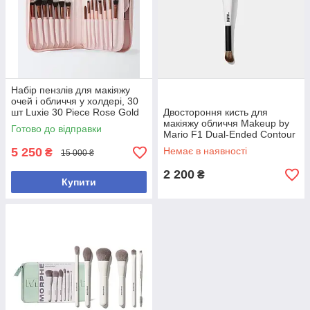
Набір пензлів для макіяжу
очей і обличчя у холдері, 30
шт Luxie 30 Piece Rose Gold
Двостороння кисть для
Brush Set
макіяжу обличчя Makeup by
Готово до відправки
Mario F1 Dual-Ended Contour
and Blush Brush
5 250
Немає в наявності
₴
15 000 ₴
2 200
₴
Купити