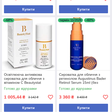
Купити
Купити
–68%
термін 11/2026
–60%
Освітлююча антивікова
Сироватка для обличчя з
сироватка для обличчя з
ретинолом Augustinus Bader
вітаміном С Beautystat
Retinol Serum 15ml (без
Universal C Skin Refiner 30 мл
коробки)
Готово до відправки
Готово до відправки
1 005,44
3 360
₴
₴
3 142 ₴
8 400 ₴
Купити
Купити