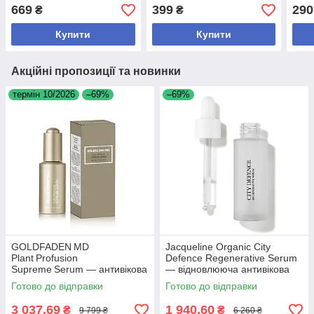
проблемної шкіри 30 мл
Активна сироватка з
Niac
669
399
290
₴
₴
подвійним ретиноїдом, 3
мл
мл
Купити
Купити
Акційні пропозиції та новинки
термін 10/2026
–69%
–69%
GOLDFADEN MD
Jacqueline Organic City
Plant Profusion
Defence Regenerative Serum
Supreme Serum — антивікова
— відновлююча антивікова
сироватка зі стовбуровими
сироватка, 30 мл
Готово до відправки
Готово до відправки
клітинами рослин, 30 мл
3 037,69
1 940,60
₴
₴
9 799 ₴
6 260 ₴