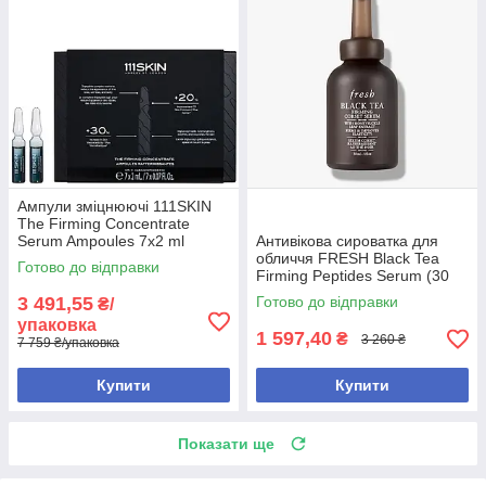
Ампули зміцнюючі 111SKIN
The Firming Concentrate
Serum Ampoules 7x2 ml
Антивікова сироватка для
обличчя FRESH Black Tea
Готово до відправки
Firming Peptides Serum (30
мл)
3 491,55
Готово до відправки
₴/
упаковка
1 597,40
₴
3 260 ₴
7 759 ₴/упаковка
Купити
Купити
Показати ще