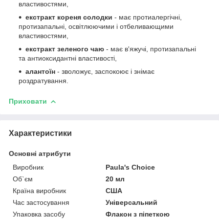
властивостями,
екстракт кореня солодки
- має протиалергічні,
протизапальні, освітлюючими і отбеливающими
властивостями,
екстракт зеленого чаю
- має в'яжучі, протизапальні
та антиоксидантні властивості,
алантоїн
- зволожує, заспокоює і знімає
роздратування.
Приховати
Характеристики
Основні атрибути
Виробник
Paula's Choice
Об`єм
20 мл
Країна виробник
США
Час застосування
Універсальний
Упаковка засобу
Флакон з піпеткою