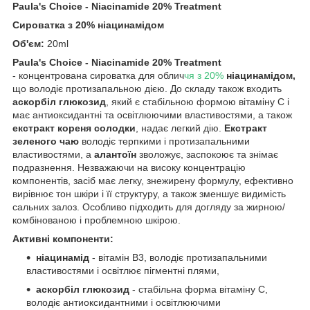
Paula's Choice - Niacinamide 20% Treatment
Сироватка з 20% ніацинамідом
Об'єм:
20ml
Paula's Choice - Niacinamide 20% Treatment
-
концентрована сироватка для облич
чя з 20%
ніацинамідом,
що володіє протизапальною дією. До складу також входить
аскорбіл глюкозид
, який є стабільною формою вітаміну С і
має антиоксидантні та освітлюючими властивостями, а також
екстракт кореня солодки
, надає легкий дію.
Екстракт
зеленого чаю
володіє терпкими і протизапальними
властивостями, а
алантоїн
зволожує, заспокоює та знімає
подразнення. Незважаючи на високу концентрацію
компонентів, засіб має легку, знежирену формулу, ефективно
вирівнює тон шкіри і її структуру, а також зменшує видимість
сальних залоз. Особливо підходить для догляду за жирною/
комбінованою і проблемною шкірою.
Активні компоненти:
ніацинамід
- вітамін B3, володіє протизапальними
властивостями і освітлює пігментні плями,
аскорбіл глюкозид
- стабільна форма вітаміну С,
володіє антиоксидантними і освітлюючими