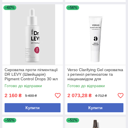
–60%
–56%
Сироватка проти пігментації
Verso Clarifying Gel сироватка
DR LEVY (Швейцарія)
з ретиніл ретиноатом та
Pigment Control Drops 30 мл
ніацинамідом для
(без коробки, з набору)
проблемної шкіри, 30 мл (без
Готово до відправки
Готово до відправки
коробки, з набору)
2 160
2 073,28
₴
₴
5 400 ₴
4 712 ₴
Купити
Купити
–55%
–51%