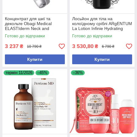
Концентрат для шиї та
Лосьйон для тіла на
декольте Obagi Medical
колоїдному сріблі ARgENTUM
ELASTIderm Neck and
La Lotion Infinie Hydrating
Decollete Concentrate, 60 мл
Silver Body Lotion, 200 мл
Готово до відправки
Готово до відправки
3 237
3 530,80
₴
₴
10 790 ₴
6 790 ₴
Купити
Купити
термін 11/2026
–45%
–36%