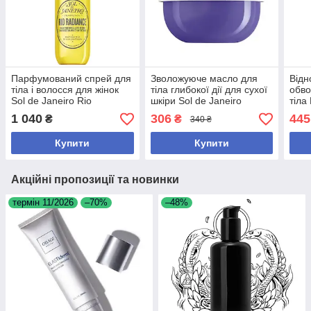
Парфумований спрей для
Зволожуюче масло для
Від
тіла і волосся для жінок
тіла глибокої дії для сухої
обво
Sol de Janeiro Rio
шкіри Sol de Janeiro
тіла
Radiance 90 мл
Delícia Drench Body Butter
Coco
1 040
306
445
₴
₴
340 ₴
25ml
мл
Купити
Купити
Акційні пропозиції та новинки
термін 11/2026
–70%
–48%