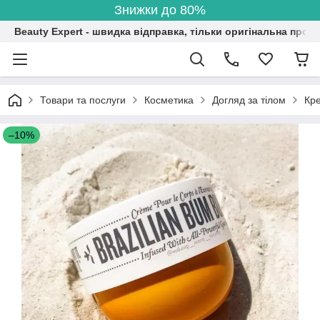
Знижки до 80%
Beauty Expert - швидка відправка, тільки оригінальна проду
Товари та послуги
Косметика
Догляд за тілом
Кре
–10%