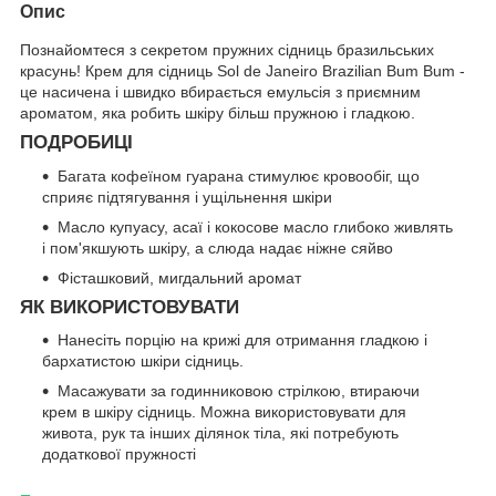
Опис
Познайомтеся з секретом пружних сідниць бразильських
красунь! Крем для сідниць Sol de Janeiro Brazilian Bum Bum -
це насичена і швидко вбирається емульсія з приємним
ароматом, яка робить шкіру більш пружною і гладкою.
ПОДРОБИЦІ
Багата кофеїном гуарана стимулює кровообіг, що
сприяє підтягування і ущільнення шкіри
Масло купуасу, асаї і кокосове масло глибоко живлять
і пом'якшують шкіру, а слюда надає ніжне сяйво
Фісташковий, мигдальний аромат
ЯК ВИКОРИСТОВУВАТИ
Нанесіть порцію на крижі для отримання гладкою і
бархатистою шкіри сідниць.
Масажувати за годинниковою стрілкою, втираючи
крем в шкіру сідниць. Можна використовувати для
живота, рук та інших ділянок тіла, які потребують
додаткової пружності