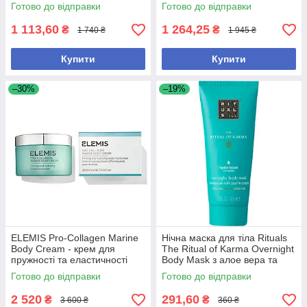
парфумований спрей для
Готово до відправки
Готово до відправки
зволоження та аромату
1 113,60
1 264,25
₴
₴
1 740 ₴
1 945 ₴
Купити
Купити
–30%
–19%
ELEMIS Pro-Collagen Marine
Нічна маска для тіла Rituals
Body Cream - крем для
The Ritual of Karma Overnight
пружності та еластичності
Body Mask з алое вера та
тіла, 200 мл
скваланом 40 мл
Готово до відправки
Готово до відправки
2 520
291,60
₴
₴
3 600 ₴
360 ₴