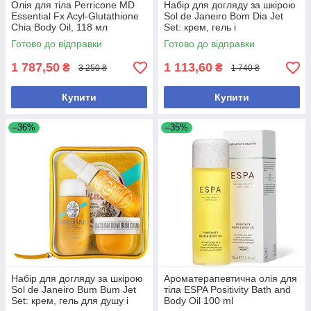
Олія для тіла Perricone MD
Набір для догляду за шкірою
Essential Fx Acyl-Glutathione
Sol de Janeiro Bom Dia Jet
Chia Body Oil, 118 мл
Set: крем, гель і
парфумований спрей для
Готово до відправки
Готово до відправки
зволоження та відновлення
шкіри
1 787,50
1 113,60
₴
₴
3 250 ₴
1 740 ₴
Купити
Купити
–36%
–35%
Набір для догляду за шкірою
Ароматерапевтична олія для
Sol de Janeiro Bum Bum Jet
тіла ESPA Positivity Bath and
Set: крем, гель для душу і
Body Oil 100 ml