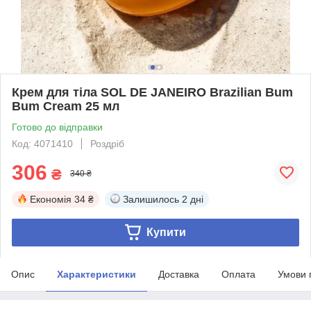
Крем для тіла SOL DE JANEIRO Brazilian Bum
Bum Cream 25 мл
Готово до відправки
Код: 4071410
Роздріб
306
₴
340 ₴
Економія
34 ₴
Залишилось
2 дні
Купити
Опис
Характеристики
Доставка
Оплата
Умови 