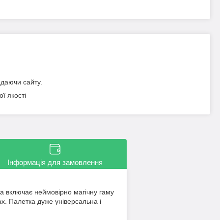
идаючи сайту.
ї якості
Інформація для замовлення
ра включає неймовірно магічну гаму
ах. Палетка дуже універсальна і