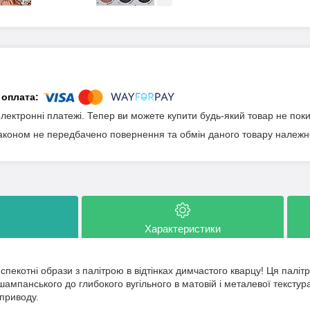
електронні платежі. Тепер ви можете купити будь-який товар не пок
аконом не передбачено повернення та обмін даного товару належно
Характеристики
спекотні образи з палітрою в відтінках димчастого кварцу! Ця паліт
о шампанського до глибокого вугільного в матовій і металевої текстур
 приводу.