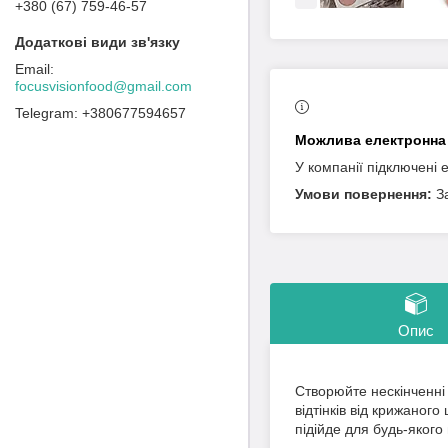
+380 (67) 759-46-57
focusvisionfood@gmail.com
+380677594657
У компанії підключені 
З
Опис
Створюйте нескінченні 
відтінків від крижаног
підійде для будь-якого