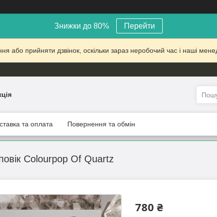
Знижки до 80%
Перейти
 або прийняти дзвінок, оскільки зараз неробочий час і наші менед
кція
ставка та оплата
Повернення та обмін
повік Colourpop Of Quartz
780 ₴