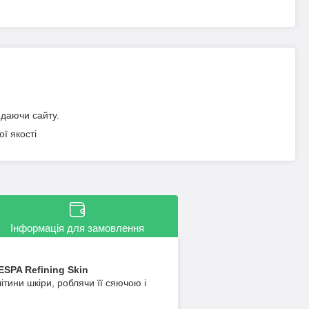
идаючи сайту.
ї якості
Інформація для замовлення
ESPA Refining Skin
тини шкіри, роблячи її сяючою і