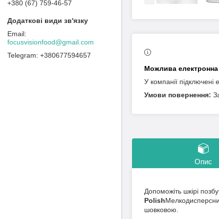
+380 (67) 759-46-57
focusvisionfood@gmail.com
+380677594657
У компанії підключені 
З
Опис
Допоможіть шкірі позб
Polish
Мелкодисперсний
шовковою.