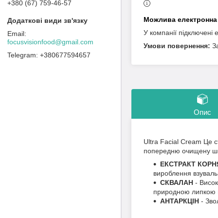
+380 (67) 759-46-57
У компанії підключені 
focusvisionfood@gmail.com
З
+380677594657
Опис
Ultra Facial Cream Це 
попередню очищену шкі
ЕКСТРАКТ КОР
вироблення взувальн
СКВАЛАН
- Висок
природною липкою 
АНТАРКЦІН
- Зво