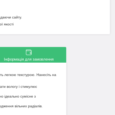
идаючи сайту.
ї якості
Інформація для замовлення
ють легкою текстурою. Нанесіть на
ати вологу і стимулює
о ідеально сумісне з
одження вільних радіалів.