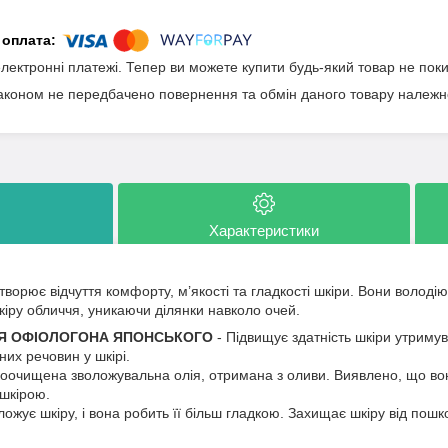
електронні платежі. Тепер ви можете купити будь-який товар не пок
аконом не передбачено повернення та обмін даного товару належно
Характеристики
створює відчуття комфорту, м’якості та гладкості шкіри. Вони володі
ру обличчя, уникаючи ділянки навколо очей.
НЯ ОФІОЛОГОНА ЯПОНСЬКОГО
- Підвищує здатність шкіри утримув
их речовин у шкірі.
оочищена зволожувальна олія, отримана з оливи. Виявлено, що вон
шкірою.
ложує шкіру, і вона робить її більш гладкою. Захищає шкіру від пошк