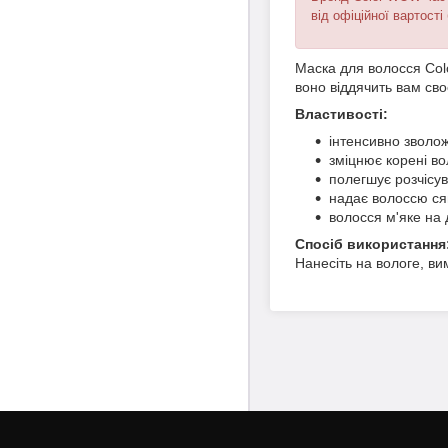
від офіційної вартості
Маска для волосся Col
воно віддячить вам св
Властивості:
інтенсивно зволо
зміцнює корені в
полегшує розчісу
надає волоссю ся
волосся м'яке на 
Спосіб використання
Нанесіть на вологе, ви