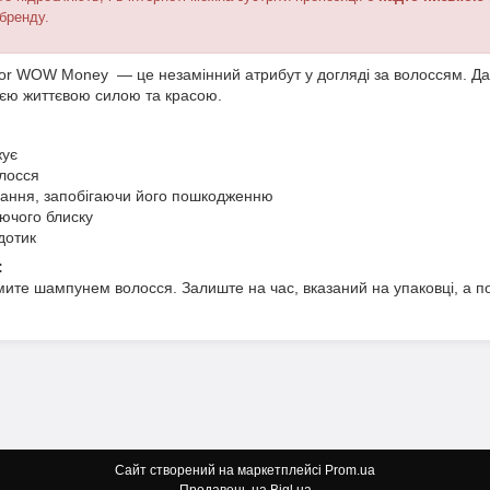
 бренду.
or WOW Money — це незамінний атрибут у догляді за волоссям. Дай
оєю життєвою силою та красою.
жує
олосся
вання, запобігаючи його пошкодженню
ючого блиску
дотик
:
мите шампунем волосся. Залиште на час, вказаний на упаковці, а п
Сайт створений на маркетплейсі
Prom.ua
Продавець на Bigl.ua