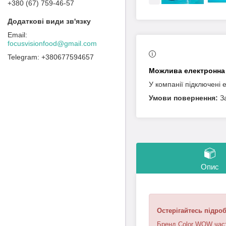
+380 (67) 759-46-57
focusvisionfood@gmail.com
+380677594657
У компанії підключені 
З
Опис
Остерігайтесь підроб
Бренд Color WOW часто