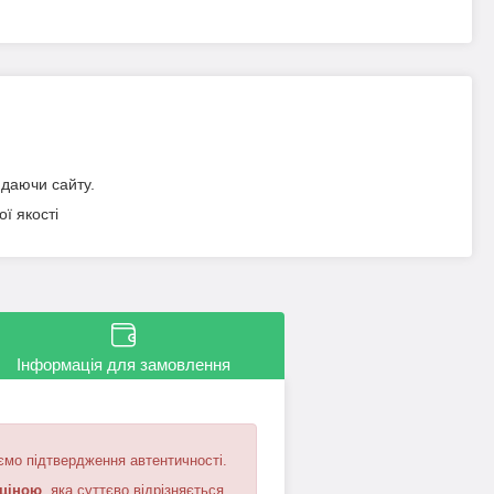
идаючи сайту.
ї якості
Інформація для замовлення
ємо підтвердження автентичності.
 ціною
, яка суттєво відрізняється