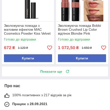
Зволожуюча помада з
Зволожуюча помада Bobbi
матовим ефектом MAC
Brown Crushed Lip Color
Cosmetics Powder Kiss Velvet
відтінок Blondie Pink
Blur Slim Stick відтінок Wild
Готово до відправки
Готово до відправки
Sumac
672
1 072,50
₴
₴
1 120 ₴
1 650 ₴
Купити
Купити
Показати ще
Про нас
100% позитивних з 217 відгуків за рік
Працює з 28.09.2021