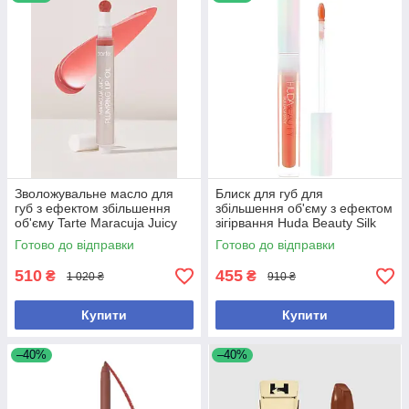
Зволожувальне масло для
Блиск для губ для
губ з ефектом збільшення
збільшення об'єму з ефектом
об'єму Tarte Maracuja Juicy
зігірвання Huda Beauty Silk
Plumping Lip Oil у відтінку
Balm Spicy Thermo
Готово до відправки
Готово до відправки
Rose
510
455
₴
₴
1 020 ₴
910 ₴
Купити
Купити
–40%
–40%