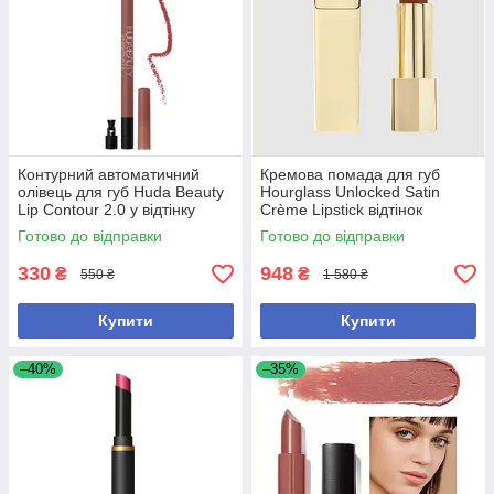
Контурний автоматичний
Кремова помада для губ
олівець для губ Huda Beauty
Hourglass Unlocked Satin
Lip Contour 2.0 у відтінку
Crème Lipstick відтінок
Warm Brown, міні 0.3g
Sahara
Готово до відправки
Готово до відправки
330
948
₴
₴
550 ₴
1 580 ₴
Купити
Купити
–40%
–35%