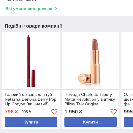
Всі умови повернення
Подібні товари компанії
Гелевий олівець для губ
Помада Charlotte Tilbury
Олів
Natasha Denona Berry Pop
Matte Revolution у відтінку
шовк
Lip Crayon (вишневий)
Pillow Talk Original
фіні
Need
796
1 950
995
₴
₴
995 ₴
відт
Купити
Купити