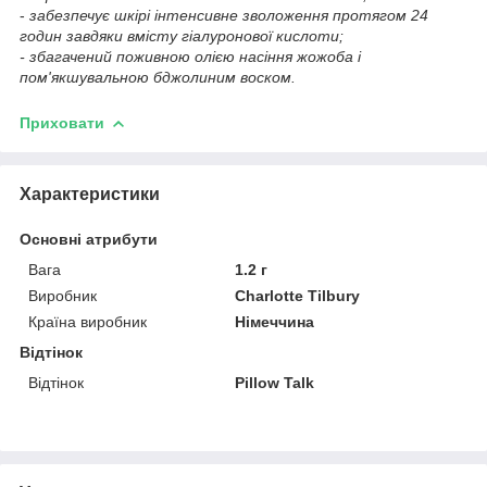
-
забезпечує шкірі інтенсивне зволоження протягом 24
годин завдяки вмісту гіалуронової кислоти;
- збагачений поживною олією насіння жожоба і
пом'якшувальною бджолиним воском.
Приховати
Характеристики
Основні атрибути
Вага
1.2 г
Виробник
Charlotte Tilbury
Країна виробник
Німеччина
Відтінок
Відтінок
Pillow Talk