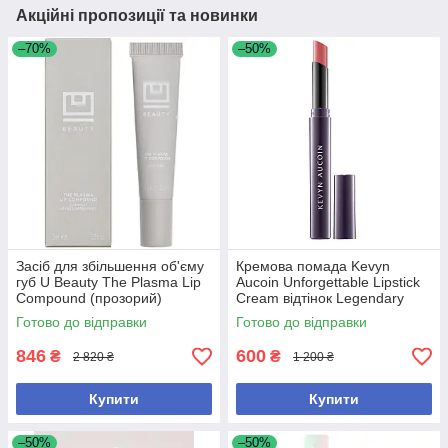
Акційні пропозиції та новинки
–70%
–50%
Засіб для збільшення об'єму
Кремова помада Kevyn
губ U Beauty The Plasma Lip
Aucoin Unforgettable Lipstick
Compound (прозорий)
Cream відтінок Legendary
Готово до відправки
Готово до відправки
846
600
₴
₴
2 820 ₴
1 200 ₴
Купити
Купити
–50%
–50%