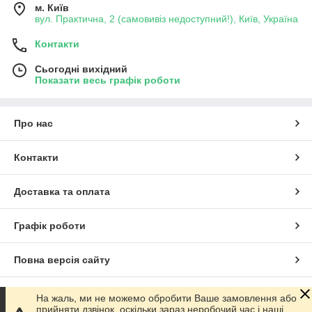
м. Київ
вул. Практична, 2 (самовивіз недоступний!), Київ, Україна
Контакти
Сьогодні вихідний
Показати весь графік роботи
Про нас
Контакти
Доставка та оплата
Графік роботи
Повна версія сайту
Сайт створено на маркетплейсі
Prom.ua
На жаль, ми не можемо обробити Ваше замовлення або
прийняти дзвінок, оскільки зараз неробочий час і наші