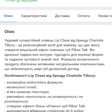
Готово до відправки
Опис
Характеристики
Доставка
Оплата
Умови п
Опис
Чудовий суперстійкий олівець Lip Cheat від бренду Charlotte
Tilbury - це революційний засіб для макіяжу, що дає змогу
створити візуальний ефект повніших губ Pillow Talk. Він
ідеально підкреслює контури, підходить для корекції форми
та надання чуттєвості кожній лінії. Формула косметичного
продукту збагачена активними натуральними компонентами,
що забезпечують шкірі губ делікатний догляд.
Особливості Lip Cheat від бренду Charlotte Tilbury:
-
інноваційна водостійка формула;
-
веганський склад;
-
м'яка кремова текстура;
-
рівномірно наноситься, не розмазується і не
розтікається;
- створює ефект більш об'ємних губ Pillow Talk;
-
вирізняється відмінною стійкістю до 6 годин;