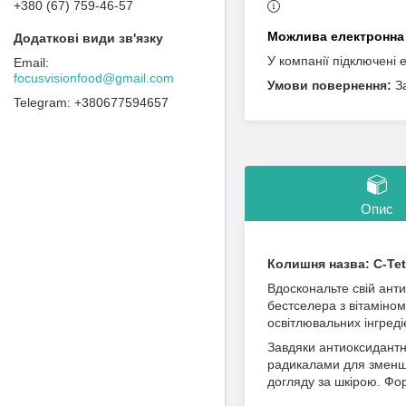
+380 (67) 759-46-57
У компанії підключені 
focusvisionfood@gmail.com
З
+380677594657
Опис
Колишня назва: C-Tet
Вдоскональте свій ант
бестселера з вітаміном
освітлювальних інгреді
Завдяки антиоксидантній
радикалами для зменше
догляду за шкірою. Фор