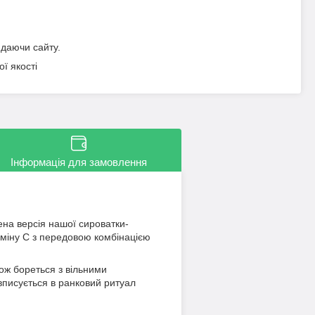
идаючи сайту.
ї якості
Інформація для замовлення
на версія нашої сироватки-
таміну С з передовою комбінацією
акож бореться з вільними
писується в ранковий ритуал