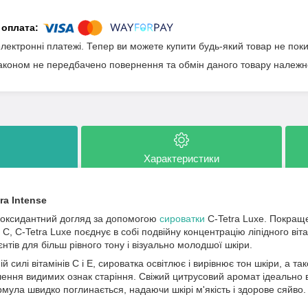
електронні платежі. Тепер ви можете купити будь-який товар не пок
аконом не передбачено повернення та обмін даного товару належно
Характеристики
ra Intense
иоксидантний догляд за допомогою
сироватки
C-Tetra Luxe. Покраще
 С, C-Tetra Luxe поєднує в собі подвійну концентрацію ліпідного ві
єнтів для більш рівного тону і візуально молодшої шкіри.
 силі вітамінів С і Е, сироватка освітлює і вирівнює тон шкіри, а т
ння видимих ознак старіння. Свіжий цитрусовий аромат ідеально в
мула швидко поглинається, надаючи шкірі м'якість і здорове сяйво.