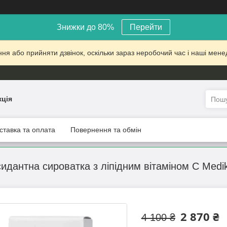
Знижки до 80%
Перейти
 або прийняти дзвінок, оскільки зараз неробочий час і наші менед
кція
ставка та оплата
Повернення та обмін
идантна сироватка з ліпідним вітаміном С Medik
2 870 ₴
4 100 ₴