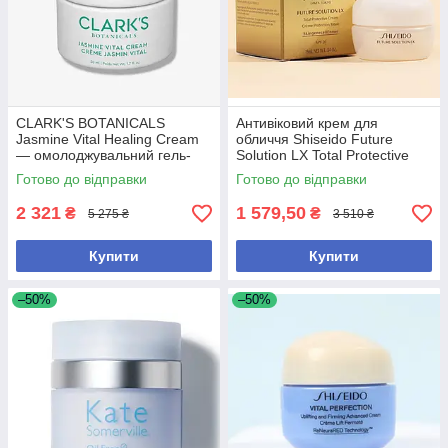
CLARK'S BOTANICALS
Антивіковий крем для
Jasmine Vital Healing Cream
обличчя Shiseido Future
— омолоджувальний гель-
Solution LX Total Protective
крем для обличчя з
Cream SPF 20, 15ml
Готово до відправки
Готово до відправки
жасмином 50 мл
2 321
1 579,50
₴
₴
5 275 ₴
3 510 ₴
Купити
Купити
–50%
–50%