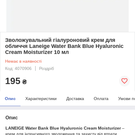
Зволожувальний гіалуроновий крем для
обличчя Laneige Water Bank Blue Hyaluronic
Cream Moisturizer 10 мл
Немає в наявності
Код: 4070906
Роздріб
195
₴
Опис
Характеристики
Доставка
Оплата
Умови п
Опис
LANEIGE Water Bank Blue Hyaluronic Cream Moisturizer
–
крем для інтенсивного зволоження та захисту від втрати