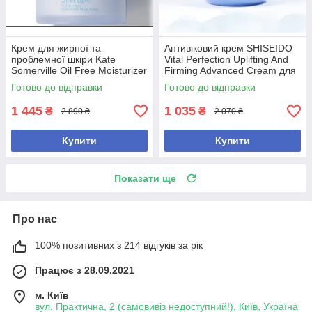
Крем для жирної та
Антивіковий крем SHISEIDO
проблемної шкіри Kate
Vital Perfection Uplifting And
Somerville Oil Free Moisturizer
Firming Advanced Cream для
50 ml
пружності та сяйва шкіри, 15
Готово до відправки
Готово до відправки
мл
1 445
1 035
₴
₴
2 890 ₴
2 070 ₴
Купити
Купити
Показати ще
Про нас
100% позитивних з 214 відгуків за рік
Працює з 28.09.2021
м. Київ
вул. Практична, 2 (самовивіз недоступний!), Київ, Україна