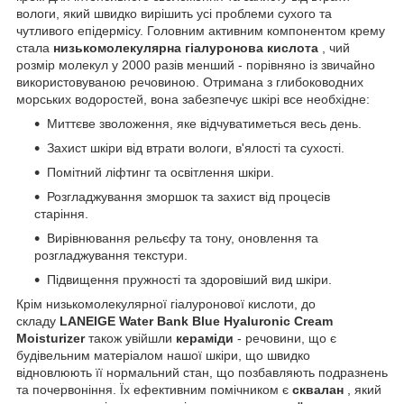
вологи, який швидко вирішить усі проблеми сухого та
чутливого епідермісу. Головним активним компонентом крему
стала
низькомолекулярна гіалуронова кислота
, чий
розмір молекул у 2000 разів менший - порівняно із звичайно
використовуваною речовиною. Отримана з глибоководних
морських водоростей, вона забезпечує шкірі все необхідне:
Миттєве зволоження, яке відчуватиметься весь день.
Захист шкіри від втрати вологи, в'ялості та сухості.
Помітний ліфтинг та освітлення шкіри.
Розгладжування зморшок та захист від процесів
старіння.
Вирівнювання рельєфу та тону, оновлення та
розгладжування текстури.
Підвищення пружності та здоровіший вид шкіри.
Крім низькомолекулярної гіалуронової кислоти, до
складу
LANEIGE Water Bank Blue Hyaluronic Cream
Moisturizer
також увійшли
кераміди
- речовини, що є
будівельним матеріалом нашої шкіри, що швидко
відновлюють її нормальний стан, що позбавляють подразнень
та почервоніння. Їх ефективним помічником є
​​сквалан
, який