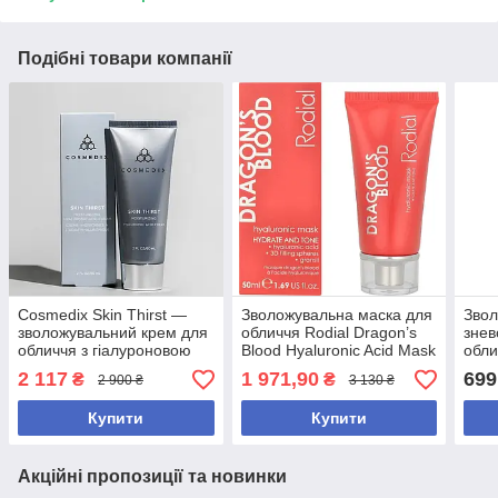
Подібні товари компанії
Cosmedix Skin Thirst —
Зволожувальна маска для
Звол
зволожувальний крем для
обличчя Rodial Dragon’s
знев
обличчя з гіалуроновою
Blood Hyaluronic Acid Mask
обли
кислотою, 60 мл
з гіалуроновою кислотою
Omeg
2 117
1 971,90
699
₴
₴
2 900 ₴
3 130 ₴
50 мл
50 м
Купити
Купити
Акційні пропозиції та новинки