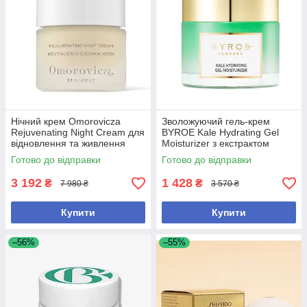
Нічний крем Omorovicza
Зволожуючий гель-крем
Rejuvenating Night Cream для
BYROE Kale Hydrating Gel
відновлення та живлення
Moisturizer з екстрактом
шкіри 50 мл
кейлу для інтенсивного
Готово до відправки
Готово до відправки
зволоження шкіри, 50 мл
3 192
1 428
₴
₴
7 980 ₴
3 570 ₴
Купити
Купити
–56%
–55%