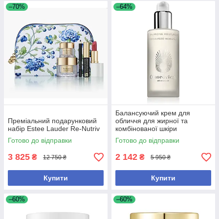
–70%
–64%
Балансуючий крем для
Преміальний подарунковий
обличчя для жирної та
набір Estee Lauder Re-Nutriv
комбінованої шкіри
Omorovicza Balancing
Готово до відправки
Готово до відправки
Moisturiser 50 мл
3 825
2 142
₴
₴
12 750 ₴
5 950 ₴
Купити
Купити
–60%
–60%