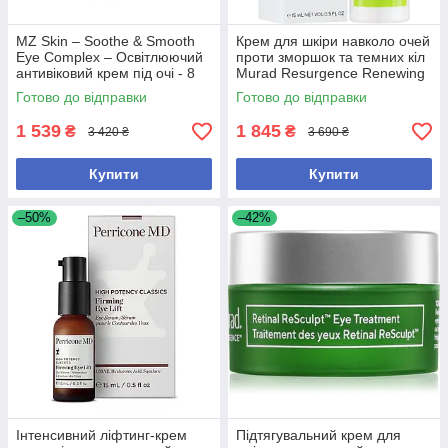
MZ Skin – Soothe & Smooth
Крем для шкіри навколо очей
Eye Complex – Освітлюючий
проти зморшок та темних кіл
антивіковий крем під очі - 8
Murad Resurgence Renewing
мл
Eye Cream, 15 ml
Готово до відправки
Готово до відправки
1 539
1 845
₴
₴
3 420 ₴
3 690 ₴
Купити
Купити
–50%
–42%
Інтенсивний ліфтинг-крем
Підтягувальний крем для