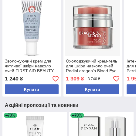
Зволожуючий крем для
Охолоджуючий крем-гель
Інте
чутливої шкіри навколо
для шкіри навколо очей
для 
очей FIRST AID BEAUTY
Rodial dragon's Blood Eye
Perr
Hydrating Eye Cream with
Gel 15 мл
Clas
1 240
1 309
1 9
₴
₴
3 740 ₴
Hyaluronic Acid 15 ml
Купити
Купити
Акційні пропозиції та новинки
–73%
–70%