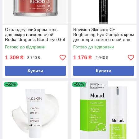
Охолоджуючий крем-гель
Revision Skincare C+
для шкіри навколо очей
Brightening Eye Complex крем
Rodial dragon's Blood Eye Gel
для шкіри навколо очей для
15 мл
боротьби з темними колами
Готово до відправки
Готово до відправки
та набряками
1 309
1 176
₴
₴
3 740 ₴
2 940 ₴
Купити
Купити
–55%
–50%