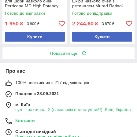
для шкіри навколо очей
шкіри навколо очей з
Perricone MD High Potency
ретиналем Murad Retinol
Classics Firming Eye Lift
Resculpt Eye Treatment 15 мл
Готово до відправки
Готово до відправки
1 950
2 244,60
₴
₴
3 900 ₴
3 870 ₴
Купити
Купити
Показати ще
Про нас
100% позитивних з 217 відгуків за рік
Працює з 28.09.2021
м. Київ
вул. Практична, 2 (самовивіз недоступний!), Київ, Україна
Контакти
Сьогодні вихідний
Показати весь графік роботи