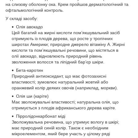
на слизову оболонку ока. Крем пройшов дерматологічний та
офтальмологічний контроль.
У складі засобу:
Олія авокадо
Цей багатий на жирні кислоти пом’якшувальний засіб
отримують із плодів дерева, що росте у тропічних
широтах Америки; природне джерело вітаміну А. Жирні
кислоти та пом’якшувальні речовини, що містяться в
олії авокадо, відновлюють природний рівень
зволоження волосся та ліпідний бар’єр шкіри.
Бета-каротин
Природний антиоксидант, що має фотозахисні
властивості; зумовлює натуральний жовтий або
оранжевий колір деяких овочів (наприклад, моркви).
Олія ши (каріте)
Має зволожувальні властивості; натуральна олія, що
отримується з плодів африканського дерева каріте.
Пірролідонкарбонат міді
Зволожувальна речовина, що утримує вологу в шкірі;
має природний синій колір. Також є необхідним
мікроелементом, який бере участь у цілому ряді