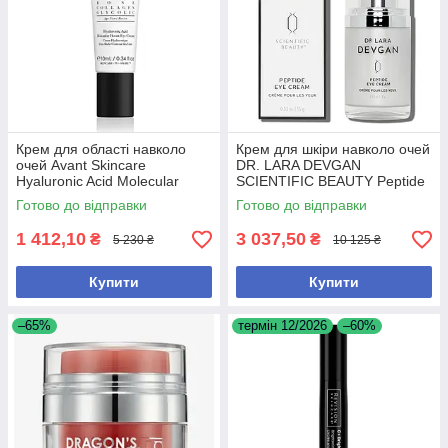
Крем для області навколо
Крем для шкіри навколо очей
очей Avant Skincare
DR. LARA DEVGAN
Hyaluronic Acid Molecular
SCIENTIFIC BEAUTY Peptide
Boost для зменшення
Eye Cream 15g – для
Готово до відправки
Готово до відправки
зморшок і зволоження, 10 мл
омолодження та зменшення
набряків
1 412,10
3 037,50
₴
₴
5 230 ₴
10 125 ₴
Купити
Купити
–65%
термін 12/2026
–60%