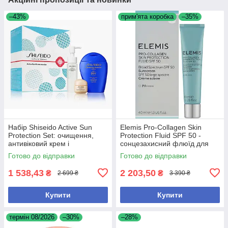
–43%
прим'ята коробка
–35%
Набір Shiseido Active Sun
Elemis Pro-Collagen Skin
Protection Set: очищення,
Protection Fluid SPF 50 -
антивіковий крем і
сонцезахисний флюїд для
сонцезахисний лосьйон SPF
обличчя, 40 мл
Готово до відправки
Готово до відправки
60+
1 538,43
2 203,50
₴
₴
2 699 ₴
3 390 ₴
Купити
Купити
термін 08/2026
–30%
–28%