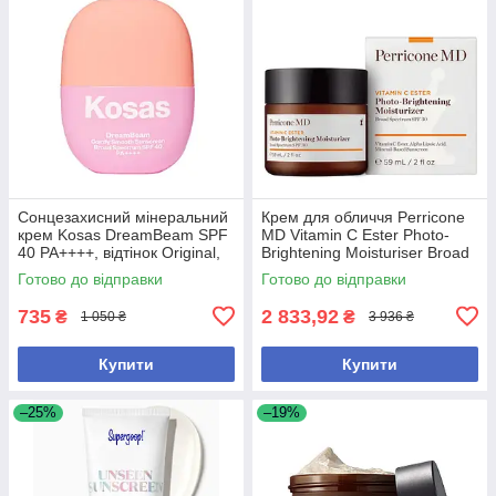
Сонцезахисний мінеральний
Крем для обличчя Perricone
крем Kosas DreamBeam SPF
MD Vitamin C Ester Photo-
40 PA++++, відтінок Original,
Brightening Moisturiser Broad
15 мл
Spectrum SPF 30, 59 мл
Готово до відправки
Готово до відправки
735
2 833,92
₴
₴
1 050 ₴
3 936 ₴
Купити
Купити
–25%
–19%