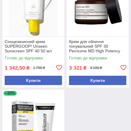
Сонцезахисний крем
Крем для обличчя
SUPERGOOP! Unseen
тонувальний SPF 30
Sunscreen SPF 40 50 мл
Perricone MD High Potency
Face Finishing & Firming
Готово до відправки
Готово до відправки
Tinted Moisturizer 59 мл
1 342,50
3 321
₴
₴
1 790 ₴
4 100 ₴
Купити
Купити
–10%