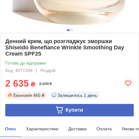
Денний крем, що розгладжує зморшки
Shiseido Benefiance Wrinkle Smoothing Day
Cream SPF25
Готово до відправки
Код: 4071398
Роздріб
2 635
₴
3 100 ₴
Економія
465 ₴
Залишилось
1 день
Купити
Опис
Характеристики
Доставка
Оплата
Умови п