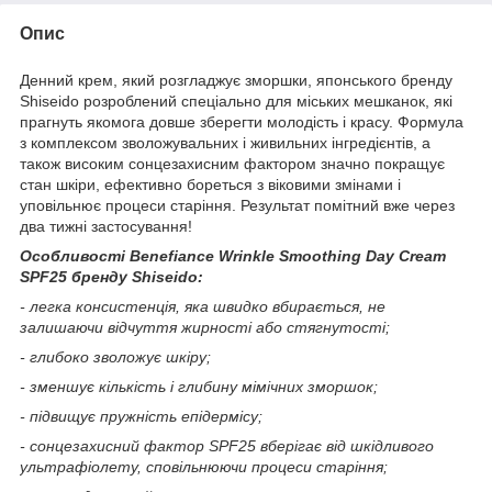
Опис
Денний крем, який розгладжує зморшки, японського бренду
Shiseido розроблений спеціально для міських мешканок, які
прагнуть якомога довше зберегти молодість і красу. Формула
з комплексом зволожувальних і живильних інгредієнтів, а
також високим сонцезахисним фактором значно покращує
стан шкіри, ефективно бореться з віковими змінами і
уповільнює процеси старіння. Результат помітний вже через
два тижні застосування!
Особливості Benefiance Wrinkle Smoothing Day Cream
SPF25 бренду Shiseido:
- легка консистенція, яка швидко вбирається, не
залишаючи відчуття жирності або стягнутості;
- глибоко зволожує шкіру;
- зменшує кількість і глибину мімічних зморшок;
- підвищує пружність епідермісу;
- сонцезахисний фактор SPF25 вберігає від шкідливого
ультрафіолету, сповільнюючи процеси старіння;