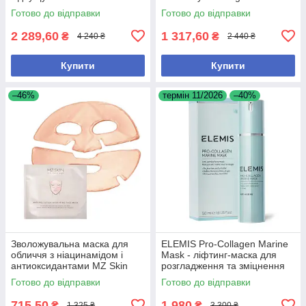
гліколевою кислотою
мл
Готово до відправки
Готово до відправки
2 289,60
1 317,60
₴
₴
4 240 ₴
2 440 ₴
Купити
Купити
–46%
термін 11/2026
–40%
Зволожувальна маска для
ELEMIS Pro-Collagen Marine
обличчя з ніацинамідом і
Mask - ліфтинг-маска для
антиоксидантами MZ Skin
розгладження та зміцнення
Anti-Pollution Hydrating Face
шкіри
Готово до відправки
Готово до відправки
Mask
715,50
1 980
₴
₴
1 325 ₴
3 300 ₴