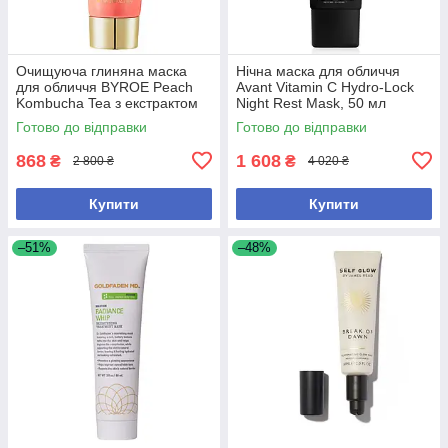
Очищуюча глиняна маска
Нічна маска для обличчя
для обличчя BYROE Peach
Avant Vitamin C Hydro-Lock
Kombucha Tea з екстрактом
Night Rest Mask, 50 мл
персика та комбучі
Готово до відправки
Готово до відправки
868
1 608
₴
₴
2 800 ₴
4 020 ₴
Купити
Купити
–51%
–48%