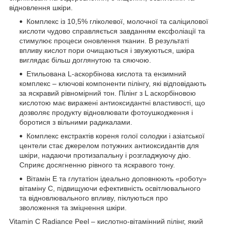
відновлення шкіри.
Комплекс із 10,5% гліколевої, молочної та саліцилової
кислоти чудово справляється завданням ексфоліації та
стимулює процеси оновлення тканин. В результаті
впливу кислот пори очищаються і звужуються, шкіра
виглядає більш доглянутою та сяючою.
Етильована L-аскорбінова кислота та ензимний
комплекс – ключові компоненти пілінгу, які відповідають
за яскравий рівномірний тон. Пілінг з L аскорбіновою
кислотою має виражені антиоксидантні властивості, що
дозволяє продукту відновлювати фотоушкодження і
боротися з вільними радикалами.
Комплекс екстрактів кореня голої солодки і азіатської
центели стає джерелом потужних антиоксидантів для
шкіри, надаючи протизапальну і розгладжуючу дію.
Сприяє досягненню рівного та яскравого тону.
Вітамін Е та глутатіон ідеально доповнюють «роботу»
вітаміну С, підвищуючи ефективність освітлювального
та відновлювального впливу, піклуються про
зволоження та зміцнення шкіри.
Vitamin C Radiance Peel – кислотно-вітамінний пілінг, який