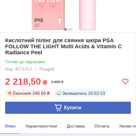
Кислотний пілінг для сяяння шкіри PSA
FOLLOW THE LIGHT Multi Acids & Vitamin C
Radiance Peel
Готово до відправки
Код: 4071312
Роздріб
2 218,50
₴
2 465 ₴
Економія
246.50 ₴
Залишилось
16:52:13
Купити
Опис
Характеристики
Доставка
Оплата
Умови п