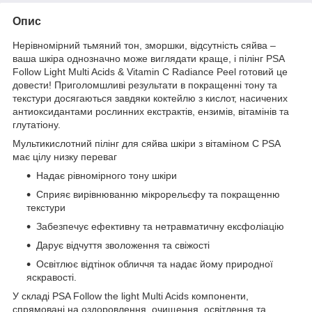
Опис
Нерівномірний тьмяний тон, зморшки, відсутність сяйва –
ваша шкіра однозначно може виглядати краще, і пілінг PSA
Follow Light Multi Acids & Vitamin C Radiance Peel готовий це
довести! Приголомшливі результати в покращенні тону та
текстури досягаються завдяки коктейлю з кислот, насичених
антиоксидантами рослинних екстрактів, ензимів, вітамінів та
глутатіону.
Мультикислотний пілінг для сяйва шкіри з вітаміном С PSA
має цілу низку переваг
Надає рівномірного тону шкіри
Сприяє вирівнюванню мікрорельєфу та покращенню
текстури
Забезпечує ефективну та нетравматичну ексфоліацію
Дарує відчуття зволоження та свіжості
Освітлює відтінок обличчя та надає йому природної
яскравості.
У складі PSA Follow the light Multi Acids компоненти,
спрямовані на оздоровлення, очищення, освітлення та