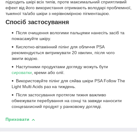
підходить шкірі всіх типів, проте максимальний сприятливий
ефект від його використання отримають володарі проблемної,
тьмяної та/або шкіри з нерівномірною пігментацією.
Спосіб застосування
Після очищення вологими пальцями нанесіть засіб та
помасажуйте шкіру.
Кислотно-вітамінний пілінг для обличчя PSA
рекомендується витримувати 20 хвилин, після чого
змити водою.
Наступними продуктами догляду можуть бути
сироватки
, креми або олії.
Використовуйте пілінг для сяйва шкіри PSA Follow The
Light Multi Acids раз на тиждень.
Після застосування протягом тижня важливо
обмежувати перебування на сонці та завжди наносити
сонцезахисний продукт у ранковому догляді.
Приховати