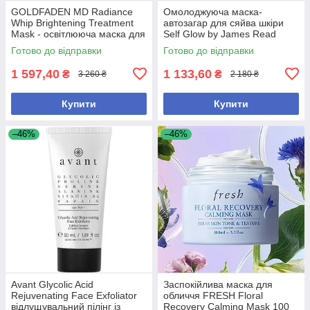
GOLDFADEN MD Radiance
Омолоджуюча маска-
Whip Brightening Treatment
автозагар для сяйва шкіри
Mask - освітлююча маска для
Self Glow by James Read
сяйва шкіри
Break of Dawn, 60 мл
Готово до відправки
Готово до відправки
1 597,40
1 133,60
₴
₴
3 260 ₴
2 180 ₴
Купити
Купити
–46%
–46%
Avant Glycolic Acid
Заспокійлива маска для
Rejuvenating Face Exfoliator
обличчя FRESH Floral
відлущувальний пілінг із
Recovery Calming Mask 100