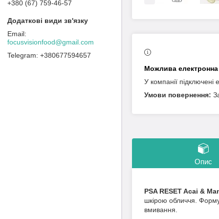
+380 (67) 759-46-57
focusvisionfood@gmail.com
+380677594657
У компанії підключені 
З
Опис
PSA RESET Acai & Man
шкірою обличчя. Форму
вмивання.