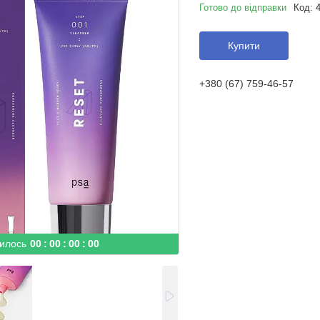
Готово до відправки
Код:
Купити
+380 (67) 759-46-57
илось
0
0
0
0
0
0
0
0