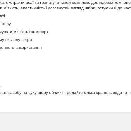
ка, екстракти асаї та гранату, а також комплекс доглядових компонен
м’якість, еластичність і доглянутий вигляд шкіри, готуючи її до нас
сті:
 шкіру
увати м’якість і комфорт
му вигляду шкіри
денного використання
:
:
кість засобу на суху шкіру обличчя, додайте кілька крапель води т