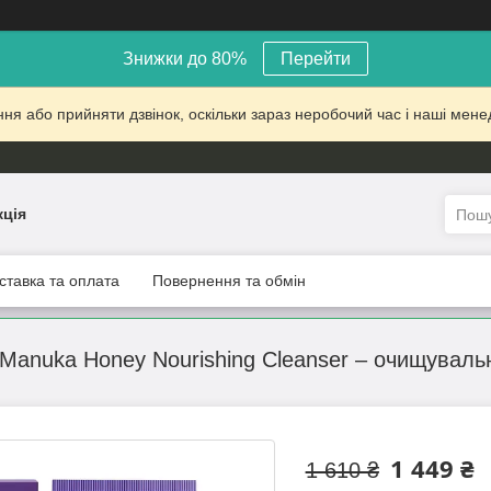
Знижки до 80%
Перейти
 або прийняти дзвінок, оскільки зараз неробочий час і наші менед
кція
ставка та оплата
Повернення та обмін
Manuka Honey Nourishing Cleanser – очищувальн
1 449 ₴
1 610 ₴