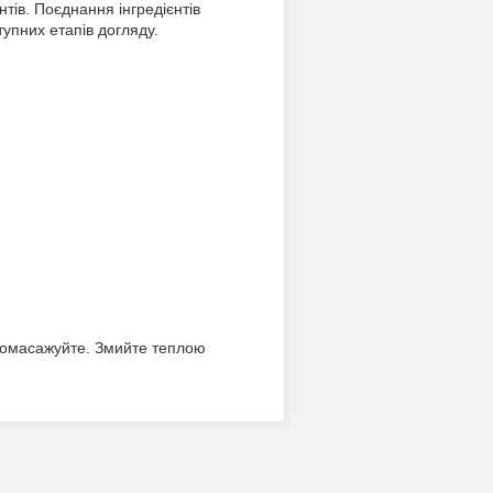
тів. Поєднання інгредієнтів
тупних етапів догляду.
а помасажуйте. Змийте теплою