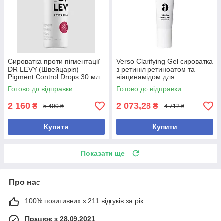
Сироватка проти пігментації
Verso Clarifying Gel сироватка
DR LEVY (Швейцарія)
з ретиніл ретиноатом та
Pigment Control Drops 30 мл
ніацинамідом для
(без коробки, з набору)
проблемної шкіри, 30 мл (без
Готово до відправки
Готово до відправки
коробки, з набору)
2 160
2 073,28
₴
₴
5 400 ₴
4 712 ₴
Купити
Купити
Показати ще
Про нас
100% позитивних з 211 відгуків за рік
Працює з 28.09.2021