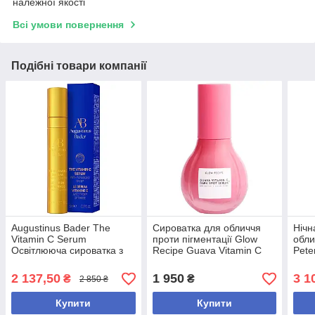
належної якості
Всі умови повернення
Подібні товари компанії
Augustinus Bader The
Сироватка для обличчя
Нічн
Vitamin C Serum
проти пігментації Glow
обли
Освітлююча сироватка з
Recipe Guava Vitamin C
Pete
вітаміном C для обличчя,
Dark Spot Brightening
Fusi
5 мл
Serum
ml
2 137,50
1 950
3 1
₴
₴
2 850 ₴
Купити
Купити