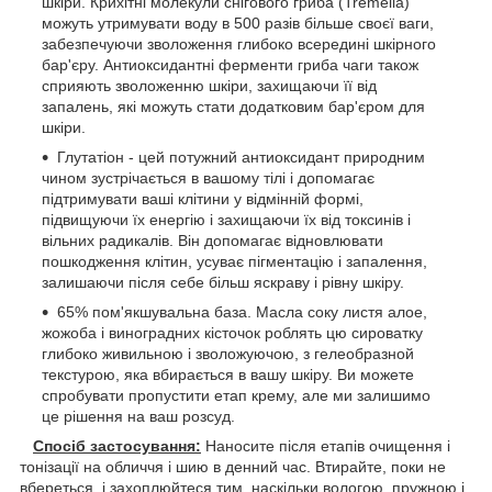
шкіри. Крихітні молекули снігового гриба (Tremella)
можуть утримувати воду в 500 разів більше своєї ваги,
забезпечуючи зволоження глибоко всередині шкірного
бар'єру. Антиоксидантні ферменти гриба чаги також
сприяють зволоженню шкіри, захищаючи її від
запалень, які можуть стати додатковим бар'єром для
шкіри.
Глутатіон - цей потужний антиоксидант природним
чином зустрічається в вашому тілі і допомагає
підтримувати ваші клітини у відмінній формі,
підвищуючи їх енергію і захищаючи їх від токсинів і
вільних радикалів. Він допомагає відновлювати
пошкодження клітин, усуває пігментацію і запалення,
залишаючи після себе більш яскраву і рівну шкіру.
65% пом'якшувальна база. Масла соку листя алое,
жожоба і виноградних кісточок роблять цю сироватку
глибоко живильною і зволожуючою, з гелеобразной
текстурою, яка вбирається в вашу шкіру. Ви можете
спробувати пропустити етап крему, але ми залишимо
це рішення на ваш розсуд.
Спосіб застосування:
Наносите після етапів очищення і
тонізації на обличчя і шию в денний час. Втирайте, поки не
вбереться, і захоплюйтеся тим, наскільки вологою, пружною і