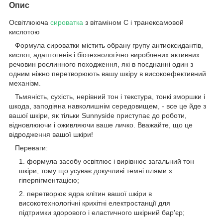
Опис
Освітлююча
сироватка
з вітаміном С і транексамовой
кислотою
Формула сироватки містить обрану групу антиоксидантів,
кислот, адаптогенів і біотехнологічно вироблених активних
речовин рослинного походження, які в поєднанні один з
одним ніжно перетворюють вашу шкіру в високоефективний
механізм.
Тьмяність, сухість, нерівний тон і текстура, тонкі зморшки і
шкода, заподіяна навколишнім середовищем, - все це йде з
вашої шкіри, як тільки Sunnyside приступає до роботи,
відновлюючи і оживляючи ваше личко. Вважайте, що це
відродження вашої шкіри!
Переваги: ​​
формула засобу освітлює і вирівнює загальний тон
шкіри, тому що усуває докучливі темні плями з
гіперпігментацією;
перетворює ядра клітин вашої шкіри в
високотехнологічні крихітні електростанції для
підтримки здорового і еластичного шкірний бар'єр;