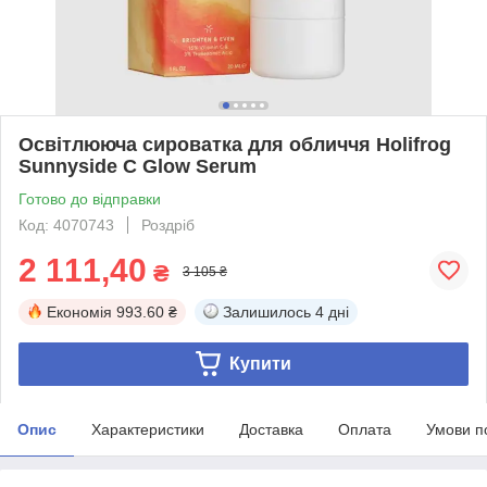
Освітлююча сироватка для обличчя Holifrog
Sunnyside C Glow Serum
Готово до відправки
Код: 4070743
Роздріб
2 111,40
₴
3 105 ₴
Економія
993.60 ₴
Залишилось
4 дні
Купити
Опис
Характеристики
Доставка
Оплата
Умови п