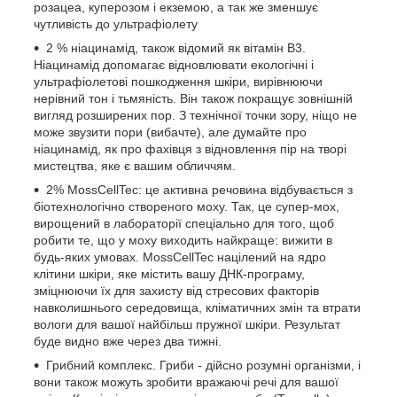
розацеа, куперозом і екземою, а так же зменшує
чутливість до ультрафіолету
2 % ніацинамід, також відомий як вітамін B3.
Ніацинамід допомагає відновлювати екологічні і
ультрафіолетові пошкодження шкіри, вирівнюючи
нерівний тон і тьмяність. Він також покращує зовнішній
вигляд розширених пор. З технічної точки зору, ніщо не
може звузити пори (вибачте), але думайте про
ніацинамід, як про фахівця з відновлення пір на творі
мистецтва, яке є вашим обличчям.
2% MossCellTec: це активна речовина відбувається з
біотехнологічно створеного моху. Так, це супер-мох,
вирощений в лабораторії спеціально для того, щоб
робити те, що у моху виходить найкраще: вижити в
будь-яких умовах. MossCellTec націлений на ядро ​​
клітини шкіри, яке містить вашу ДНК-програму,
зміцнюючи їх для захисту від стресових факторів
навколишнього середовища, кліматичних змін та втрати
вологи для вашої найбільш пружної шкіри. Результат
буде видно вже через два тижні.
Грибний комплекс. Гриби - дійсно розумні організми, і
вони також можуть зробити вражаючі речі для вашої