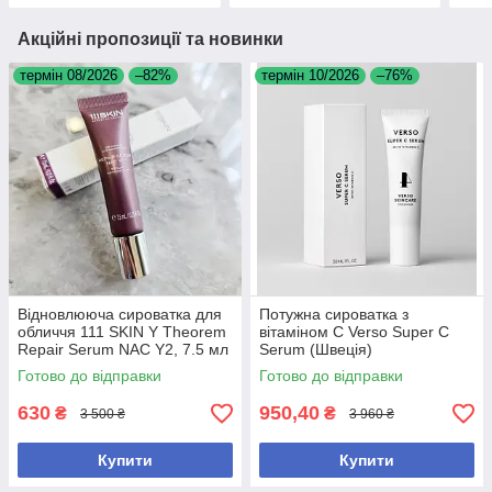
Акційні пропозиції та новинки
термін 08/2026
–82%
термін 10/2026
–76%
Відновлююча сироватка для
Потужна сироватка з
обличчя 111 SKIN Y Theorem
вітаміном С Verso Super C
Repair Serum NAC Y2, 7.5 мл
Serum (Швеція)
Готово до відправки
Готово до відправки
630
950,40
₴
₴
3 500 ₴
3 960 ₴
Купити
Купити