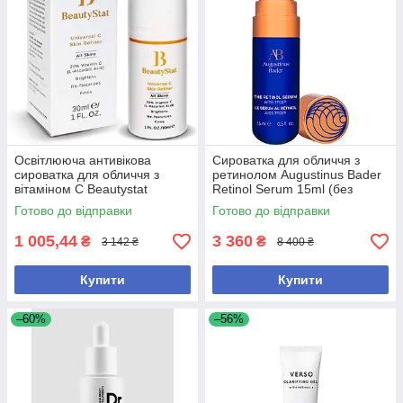
Освітлююча антивікова
Сироватка для обличчя з
сироватка для обличчя з
ретинолом Augustinus Bader
вітаміном С Beautystat
Retinol Serum 15ml (без
Universal C Skin Refiner 30 мл
коробки)
Готово до відправки
Готово до відправки
1 005,44
3 360
₴
₴
3 142 ₴
8 400 ₴
Купити
Купити
–60%
–56%