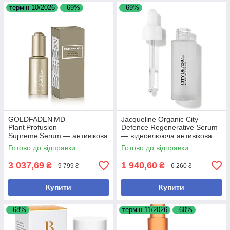
термін 10/2026
–69%
–69%
GOLDFADEN MD
Jacqueline Organic City
Plant Profusion
Defence Regenerative Serum
Supreme Serum — антивікова
— відновлююча антивікова
сироватка зі стовбуровими
сироватка, 30 мл
Готово до відправки
Готово до відправки
клітинами рослин, 30 мл
3 037,69
1 940,60
₴
₴
9 799 ₴
6 260 ₴
Купити
Купити
–68%
термін 11/2026
–60%