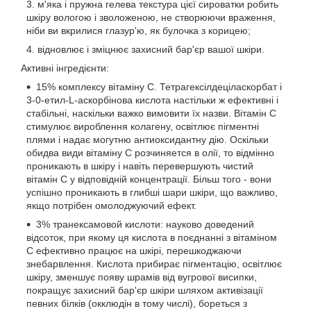
м'яка і пружна гелева текстура цієї сироватки робить
шкіру вологою і зволоженою, не створюючи враження,
ніби ви вкрилися глазур'ю, як булочка з корицею;
відновлює і зміцнює захисний бар'єр вашої шкіри.
Активні інгредієнти:
15% комплексу вітаміну С. Тетрагексілдеціласкорбат і
3-0-етил-L-аскорбінова кислота настільки ж ефективні і
стабільні, наскільки важко вимовити їх назви. Вітамін С
стимулює вироблення колагену, освітлює пігментні
плями і надає могутню антиоксидантну дію. Оскільки
обидва види вітаміну С розчиняется в олії, то відмінно
проникають в шкіру і навіть перевершують чистий
вітамін С у відповідній концентрації. Більш того - вони
успішно проникають в глибші шари шкіри, що важливо,
якщо потрібен омолоджуючий ефект.
3% транексамовой кислоти: науково доведений
відсоток, при якому ця кислота в поєднанні з вітаміном
C ефективно працює на шкірі, перешкоджаючи
знебарвлення. Кислота прибирає пігментацію, освітлює
шкіру, зменшує появу шрамів від вугрової висипки,
покращує захисний бар'єр шкіри шляхом активізації
певних білків (окклюдін в тому числі), бореться з