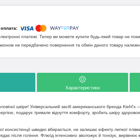
електронні платежі. Тепер ви можете купити будь-який товар не пок
аконом не передбачено повернення та обмін даного товару належно
Характеристики
оловічої шкіри! Універсальний засіб американського бренда Kiehl'
ергією, подарує тривале відчуття комфорту, зробить шкіру здоров
ої консистенції швидко вбирається, не залишає ефекту липкої плівки
дає після гоління. Флюїд інтенсивно зволожує й тонізує, вирівнює 