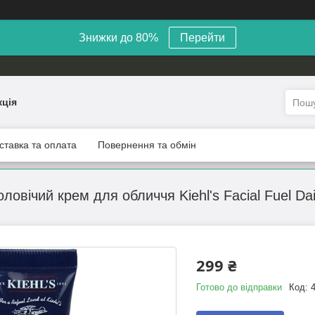
Знижки до 80%
Перейти
кція
ставка та оплата
Повернення та обмін
овічий крем для обличчя Kiehl's Facial Fuel Dai
299 ₴
Готово до відправки
Код: