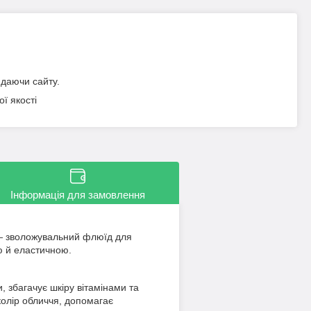
идаючи сайту.
ї якості
Інформація для замовлення
s — зволожувальний флюїд для
ою й еластичною.
, збагачує шкіру вітамінами та
колір обличчя, допомагає