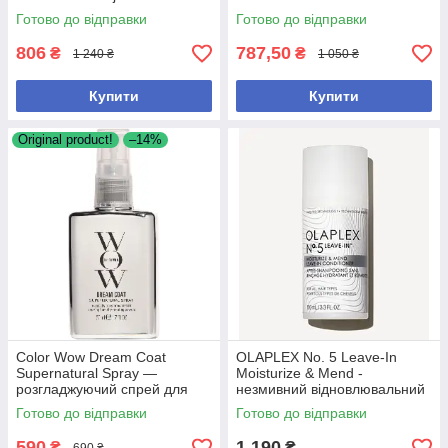
Styling Cream Straight Or
Готово до відправки
Готово до відправки
Curly, 125 мл
806
787,50
₴
₴
1 240 ₴
1 050 ₴
Купити
Купити
Original product!
–14%
Color Wow Dream Coat
OLAPLEX No. 5 Leave-In
Supernatural Spray —
Moisturize & Mend -
розгладжуючий спрей для
незмивний відновлювальний
волосся, що захищає від
кондиціонер для волосся,
Готово до відправки
Готово до відправки
вологи, 50 мл
100 мл
590
1 190
₴
₴
690 ₴