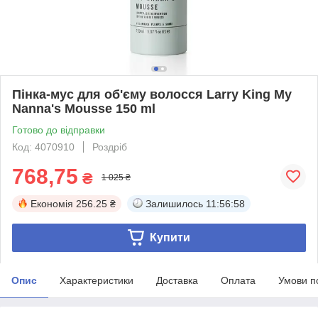
Пінка-мус для об'єму волосся Larry King My
Nanna's Mousse 150 ml
Готово до відправки
Код: 4070910
Роздріб
768,75
₴
1 025 ₴
Економія
256.25 ₴
Залишилось
11:56:58
Купити
Опис
Характеристики
Доставка
Оплата
Умови п