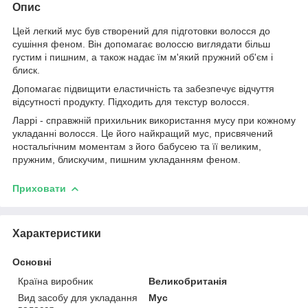
Опис
Цей легкий мус був створений для підготовки волосся до
сушіння феном. Він допомагає волоссю виглядати більш
густим і пишним, а також надає їм м'який пружний об'єм і
блиск.
Допомагає підвищити еластичність та забезпечує відчуття
відсутності продукту. Підходить для текстур волосся.
Ларрі - справжній прихильник використання мусу при кожному
укладанні волосся. Це його найкращий мус, присвячений
ностальгічним моментам з його бабусею та її великим,
пружним, блискучим, пишним укладанням феном.
Приховати
Характеристики
Основні
Країна виробник
Великобританія
Вид засобу для укладання
Мус