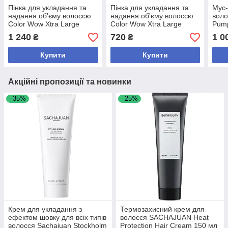
Пінка для укладання та
Пінка для укладання та
Мус-
надання об'єму волоссю
надання об'єму волоссю
воло
Color Wow Xtra Large
Color Wow Xtra Large
Pump
Bombshell Volumizer 200
Bombshell Volumizer 50 мл
Resi
1 240
720
1 0
₴
₴
мл
Mous
Купити
Купити
Акційні пропозиції та новинки
–35%
–25%
Крем для укладання з
Термозахисний крем для
ефектом шовку для всіх типів
волосся SACHAJUAN Heat
волосся Sachajuan Stockholm
Protection Hair Cream 150 мл