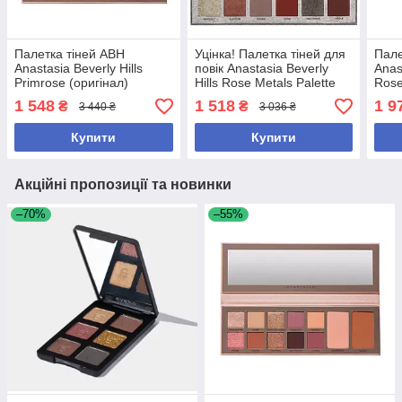
Палетка тіней ABH
Уцінка! Палетка тіней для
Пале
Anastasia Beverly Hills
повік Anastasia Beverly
Anas
Primrose (оригінал)
Hills Rose Metals Palette
Rose
1 548
1 518
1 9
₴
₴
3 440 ₴
3 036 ₴
Купити
Купити
Акційні пропозиції та новинки
–70%
–55%