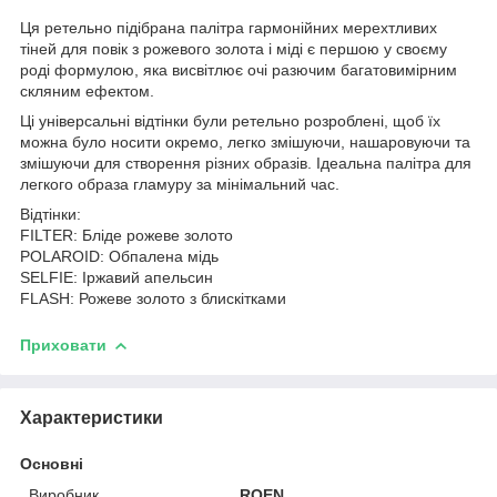
Ця ретельно підібрана палітра гармонійних мерехтливих
тіней для повік з рожевого золота і міді є першою у своєму
роді формулою, яка висвітлює очі разючим багатовимірним
скляним ефектом.
Ці універсальні відтінки були ретельно розроблені, щоб їх
можна було носити окремо, легко змішуючи, нашаровуючи та
змішуючи для створення різних образів. Ідеальна палітра для
легкого образа гламуру за мінімальний час.
Відтінки:
FILTER: Бліде рожеве золото
POLAROID: Обпалена мідь
SELFIE: Іржавий апельсин
FLASH: Рожеве золото з блискітками
Приховати
Характеристики
Основні
Виробник
ROEN