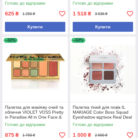
Eyeshadow Palette - Make Me
Готово до відправки
Готово до відправки
Like You
625
1 518
₴
₴
1 250 ₴
3 036 ₴
Купити
Купити
–50%
–50%
Палетка для макіяжу очей та
Палетка тіней для повік IL
обличчя VIOLET VOSS Pretty
MAKIAGE Color Boss Squad
in Paradise All in One Face &
Eyeshadow відтінок Real Deal
Eye Shadow Palette
Готово до відправки
Готово до відправки
875
1 000
₴
₴
1 750 ₴
2 000 ₴