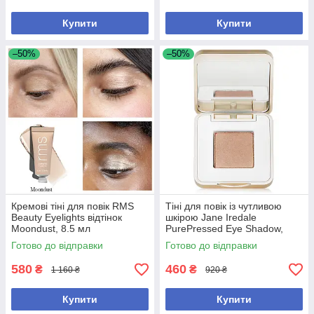
Купити
Купити
–50%
–50%
Кремові тіні для повік RMS
Тіні для повік із чутливою
Beauty Eyelights відтінок
шкірою Jane Iredale
Moondust, 8.5 мл
PurePressed Eye Shadow,
відтінок Jewel
Готово до відправки
Готово до відправки
580
460
₴
₴
1 160 ₴
920 ₴
Купити
Купити