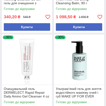
гель для очищення з
Cleansing Balm, 90 г
саліциловою кислотою для
Готово до відправки
Готово до відправки
звуження пор
340,20
1 098,50
₴
₴
540 ₴
1 690 ₴
Купити
Купити
–35%
–30%
Очищувальний гель
Ультрам’який гель для зняття
DERMELECT Rapid Repair
водостійкого макіяжу очей і
Daily Amino Gel Cleanser 4 oz
губ MAKE UP FOR EVER
– для щоденного очищення
Gentle Eye Gel, 125 мл
Готово до відправки
Готово до відправки
шкіри