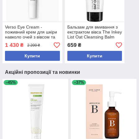
Verso Eye Cream -
Бальзам для вмивання з
поживний крем для шкіри
екстрактом вівса The Inkey
навколо очей з вівсом та
List Oat Cleansing Balm
церамідами 15 мл
150 мл
1 430
659
₴
₴
2 200 ₴
Купити
Купити
Акційні пропозиції та новинки
–45%
–37%