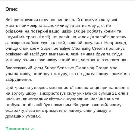
Опис
Використовуючи силу рослинних олій преміум-класу, які
мають неймовірно заспокійливу та антивікову дію, не
осідаючи на поверхні вашої шкіри (як це роблять креми та
штучні мінеральні олії), ця розкішна колекція засобів догляду
за шкірою забезпечує вологий, сяючий результат. Наприклад,
очищаючий крем Super Sensitive Cleansing Cream пропонує
освіжаючий засіб для вмивання, який змиває бруд та сліди
макіяжу, залишаючи шкіру спокійною, чистою та зволоженою.
Зволожуючий крем Super Sensitive Cleansing Cream має
ультра-ніжну, нежирну текстуру, яка не дратує шкіру і розчиняє
забруднення.
Цей крем не утворює маслянистої консистенції при нанесенні
на вологу шкіру і використовує силу унікальної суміші 21 олії з
насіння, виноградних кісточок, журавлини, насіння чиа та
гарбуза, щоб засіб був поживним. Завдяки заспокійливому
екстракту вівса ви отримаєте очищену, сяючу шкіру в
домашніх умовах.
Приховати