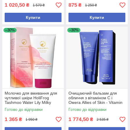
1 020,50
875
₴
₴
1 570 ₴
1 250 ₴
Купити
Купити
–30%
–30%
Молочко для вмивання для
Очищаючий бальзам для
чутливої шкіри HoliFrog
обличчя з вітаміном C і
Tashmoo Water Lily Milky
Омега Allies of Skin - Vitamin
Wash 150 мл
C & Omegas Cleansing Balm,
Готово до відправки
Готово до відправки
100 мл
1 365
1 774,50
₴
₴
1 950 ₴
2 535 ₴