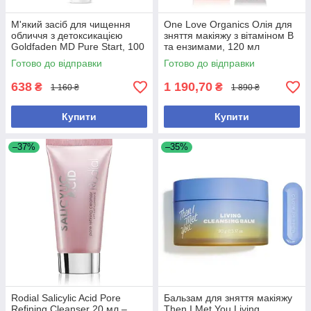
М'який засіб для чищення
One Love Organics Олія для
обличчя з детоксикацією
зняття макіяжу з вітаміном B
Goldfaden MD Pure Start, 100
та ензимами, 120 мл
мл
Готово до відправки
Готово до відправки
638
1 190,70
₴
₴
1 160 ₴
1 890 ₴
Купити
Купити
–37%
–35%
Rodial Salicylic Acid Pore
Бальзам для зняття макіяжу
Refining Cleanser 20 мл –
Then I Met You Living