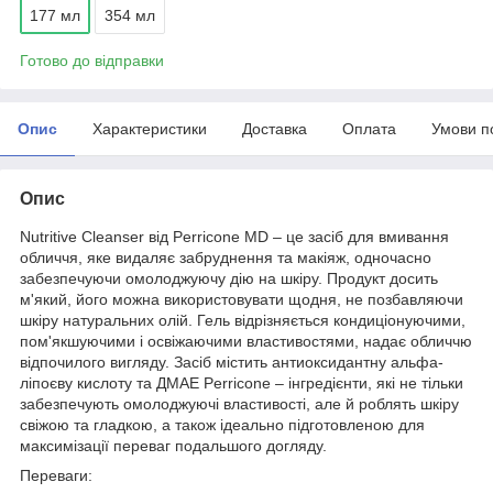
177 мл
354 мл
Готово до відправки
Опис
Характеристики
Доставка
Оплата
Умови п
Опис
Nutritive Cleanser від Perricone MD – це засіб для вмивання
обличчя, яке видаляє забруднення та макіяж, одночасно
забезпечуючи омолоджуючу дію на шкіру. Продукт досить
м'який, його можна використовувати щодня, не позбавляючи
шкіру натуральних олій. Гель відрізняється кондиціонуючими,
пом'якшуючими і освіжаючими властивостями, надає обличчю
відпочилого вигляду. Засіб містить антиоксидантну альфа-
ліпоєву кислоту та ДМАЕ Perricone – інгредієнти, які не тільки
забезпечують омолоджуючі властивості, але й роблять шкіру
свіжою та гладкою, а також ідеально підготовленою для
максимізації переваг подальшого догляду.
Переваги: