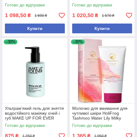
– для щоденного очищення
Готово до відправки
Готово до відправки
шкіри
1 098,50
1 020,50
₴
₴
1 690 ₴
1 570 ₴
Купити
Купити
–30%
–30%
Ультрам’який гель для зняття
Молочко для вмивання для
водостійкого макіяжу очей і
чутливої шкіри HoliFrog
губ MAKE UP FOR EVER
Tashmoo Water Lily Milky
Gentle Eye Gel, 125 мл
Wash 150 мл
Готово до відправки
Готово до відправки
875
1 365
₴
₴
1 250 ₴
1 950 ₴