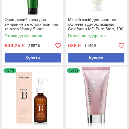
Очищаючий крем для
М'який засіб для чищення
вмивання з екстрактами чиа
обличчя з детоксикацією
та вівса Votary Super
Goldfaden MD Pure Start, 100
Sensitive Cleansing Cream
мл
Готово до відправки
Готово до відправки
100 мл
639,25
638
₴
₴
2 557 ₴
1 160 ₴
Купити
Купити
–37%
–37%