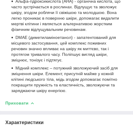
Альфа-гідроксикислота (АНА) - органічна кислота, що
часто зустрічається в рослинах. Відлущує та зволожує
шкіру, згодом роблячи її свіжішою та молодшою. Вона
легко проникає в поверхню шкіри, допомагає видалити
мертві клітини і являється альтернативою жорстким
фізичним відлущувальним речовинам.
DMAE (диметиламіноетанол) - запатентований для
місцевого застосування, цей комплекс поживних
речовин значно впливає на шкіру як миттєво, так і
протягом тривалого часу. Поліпшує вигляд шкіри,
зміцнює, тонізує і підтягує.
Мідний комплекс – потужний зволожуючий засіб для
зміцнення шкіри. Елемент, присутній майже у кожній
клітині людського тіла, мідь згодом допомагає помітно
покращити пружність та еластичність, зволожуючи та
заряджаючи шкіру енергією.
Приховати
Характеристики