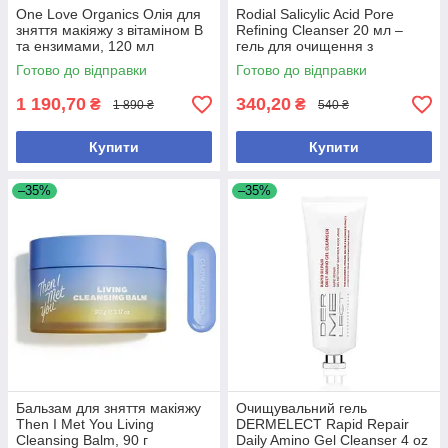
One Love Organics Олія для
Rodial Salicylic Acid Pore
зняття макіяжу з вітаміном B
Refining Cleanser 20 мл –
та ензимами, 120 мл
гель для очищення з
саліциловою кислотою для
Готово до відправки
Готово до відправки
звуження пор
1 190,70
340,20
₴
₴
1 890 ₴
540 ₴
Купити
Купити
–35%
–35%
Бальзам для зняття макіяжу
Очищувальний гель
Then I Met You Living
DERMELECT Rapid Repair
Cleansing Balm, 90 г
Daily Amino Gel Cleanser 4 oz