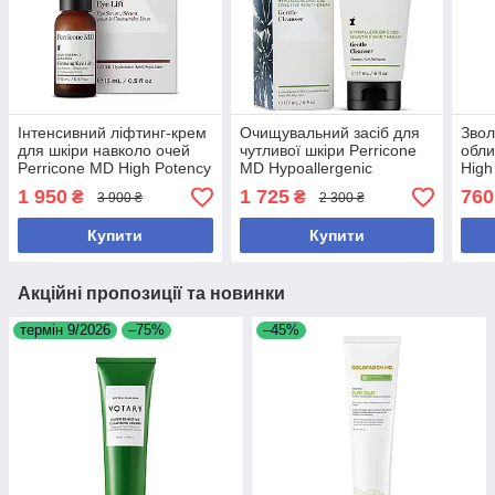
Інтенсивний ліфтинг-крем
Очищувальний засіб для
Звол
для шкіри навколо очей
чутливої шкіри Perricone
обли
Perricone MD High Potency
MD Hypoallergenic
High
Classics Firming Eye Lift
Sensitive Skin Gentle
Fini
1 950
1 725
760
₴
₴
3 900 ₴
2 300 ₴
Cleanser 177 мл
Mois
Купити
Купити
Акційні пропозиції та новинки
термін 9/2026
–75%
–45%