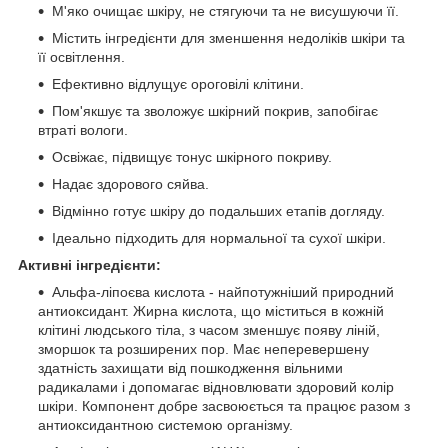
М'яко очищає шкіру, не стягуючи та не висушуючи її.
Містить інгредієнти для зменшення недоліків шкіри та
її освітлення.
Ефективно відлущує ороговілі клітини.
Пом'якшує та зволожує шкірний покрив, запобігає
втраті вологи.
Освіжає, підвищує тонус шкірного покриву.
Надає здорового сяйва.
Відмінно готує шкіру до подальших етапів догляду.
Ідеально підходить для нормальної та сухої шкіри.
Активні інгредієнти:
Альфа-ліпоєва кислота - найпотужніший природний
антиоксидант. Жирна кислота, що міститься в кожній
клітині людського тіла, з часом зменшує появу ліній,
зморшок та розширених пор. Має неперевершену
здатність захищати від пошкодження вільними
радикалами і допомагає відновлювати здоровий колір
шкіри. Компонент добре засвоюється та працює разом з
антиоксидантною системою організму.