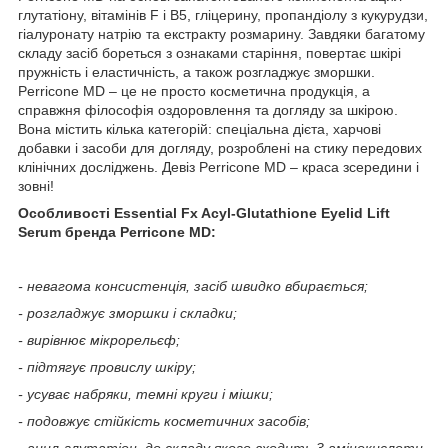
глутатіону, вітамінів F і B5, гліцерину, пропандіолу з кукурудзи,
гіалуронату натрію та екстракту розмарину. Завдяки багатому
складу засіб бореться з ознаками старіння, повертає шкірі
пружність і еластичність, а також розгладжує зморшки.
Perricone MD – це не просто косметична продукція, а
справжня філософія оздоровлення та догляду за шкірою.
Вона містить кілька категорій: спеціальна дієта, харчові
добавки і засоби для догляду, розроблені на стику передових
клінічних досліджень. Девіз Perricone MD – краса зсередини і
зовні!
Особливості Essential Fx Acyl-Glutathione Eyelid Lift
Serum бренда Perricone MD:
- невагома консистенція, засіб швидко вбирається;
- розгладжує зморшки і складки;
- вирівнює мікрорельєф;
- підтягує провислу шкіру;
- усуває набряки, темні круги і мішки;
- подовжує стійкість косметичних засобів;
- ацил-глутатіон, до складу якого входить 3 амінокислоти,