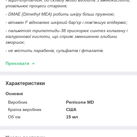
уповільнює процеси старіння;
- DMAE (Dimethyl MEA) робить шкіру більш пружною;
- вітамін F відновлює шкірний бар'єр і пом'якшує епідерміс;
- пальмітоїл трипептиди-38 прискорює синтез колагену і
гіалуронової кислоти, що сприяє зменшенню глибини
зморшок;
- не містить парабенів, сульфатів і фталатів.
Приховати
Характеристики
Основні
Виробник
Perricone MD
Країна виробник
США
Об`єм
15 мл