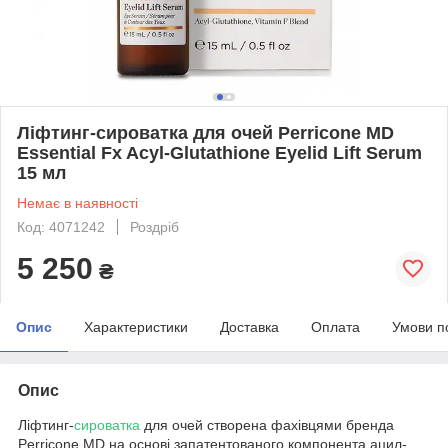
Ліфтинг-сироватка для очей Perricone MD
Essential Fx Acyl-Glutathione Eyelid Lift Serum
15 мл
Немає в наявності
Код: 4071242
Роздріб
5 250
₴
Опис
Характеристики
Доставка
Оплата
Умови п
Опис
Ліфтинг-
сироватка
для очей створена фахівцями бренда
Perricone MD на основі запатентованого компонента ацил-