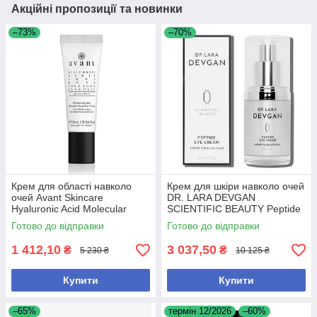
Акційні пропозиції та новинки
–73%
–70%
Крем для області навколо
Крем для шкіри навколо очей
очей Avant Skincare
DR. LARA DEVGAN
Hyaluronic Acid Molecular
SCIENTIFIC BEAUTY Peptide
Boost для зменшення
Eye Cream 15g – для
Готово до відправки
Готово до відправки
зморшок і зволоження, 10 мл
омолодження та зменшення
набряків
1 412,10
3 037,50
₴
₴
5 230 ₴
10 125 ₴
Купити
Купити
–65%
термін 12/2026
–60%