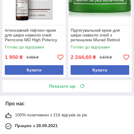
Інтенсивний ліфтинг-крем
Підтягувальний крем для
для шкіри навколо очей
шкіри навколо очей з
Perricone MD High Potency
ретиналем Murad Retinol
Classics Firming Eye Lift
Resculpt Eye Treatment 15 мл
Готово до відправки
Готово до відправки
1 950
2 244,60
₴
₴
3 900 ₴
3 870 ₴
Купити
Купити
Показати ще
Про нас
100% позитивних з 216 відгуків за рік
Працює з 28.09.2021