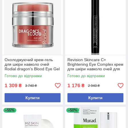
Охолоджуючий крем-гель
Revision Skincare C+
для шкіри навколо очей
Brightening Eye Complex крем
Rodial dragon's Blood Eye Gel
для шкіри навколо очей для
15 мл
боротьби з темними колами
Готово до відправки
Готово до відправки
та набряками
1 309
1 176
₴
₴
3 740 ₴
2 940 ₴
Купити
Купити
–55%
–50%