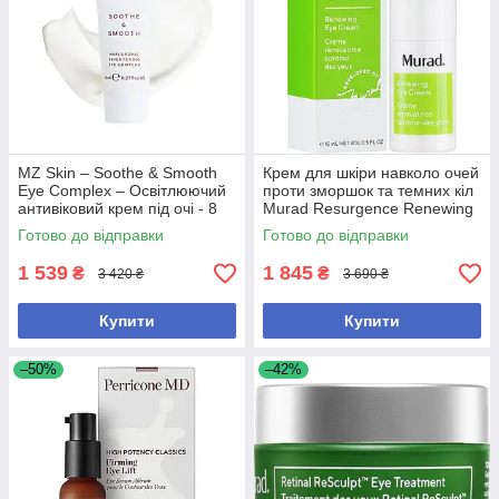
MZ Skin – Soothe & Smooth
Крем для шкіри навколо очей
Eye Complex – Освітлюючий
проти зморшок та темних кіл
антивіковий крем під очі - 8
Murad Resurgence Renewing
мл
Eye Cream, 15 ml
Готово до відправки
Готово до відправки
1 539
1 845
₴
₴
3 420 ₴
3 690 ₴
Купити
Купити
–50%
–42%