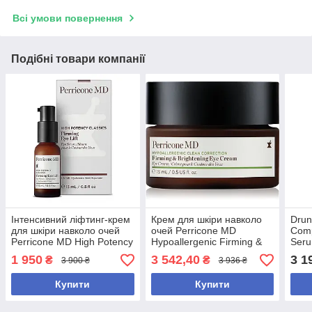
Всі умови повернення
Подібні товари компанії
Інтенсивний ліфтинг-крем
Крем для шкіри навколо
Drun
для шкіри навколо очей
очей Perricone MD
Comp
Perricone MD High Potency
Hypoallergenic Firming &
Seru
Classics Firming Eye Lift
Brightening Eye Cream 15
шкір
1 950
3 542,40
3 1
₴
₴
3 900 ₴
3 936 ₴
мл
рети
мл
Купити
Купити