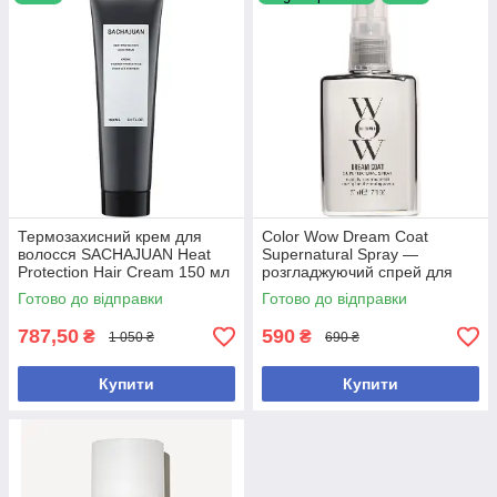
Термозахисний крем для
Color Wow Dream Coat
волосся SACHAJUAN Heat
Supernatural Spray —
Protection Hair Cream 150 мл
розгладжуючий спрей для
волосся, що захищає від
Готово до відправки
Готово до відправки
вологи, 50 мл
787,50
590
₴
₴
1 050 ₴
690 ₴
Купити
Купити