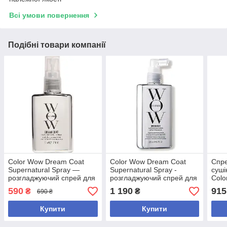
Всі умови повернення
Подібні товари компанії
Color Wow Dream Coat
Color Wow Dream Coat
Спре
Supernatural Spray —
Supernatural Spray -
суші
розгладжуючий спрей для
розгладжуючий спрей для
Colo
волосся, що захищає від
волосся, що захищає від
Blow
590
1 190
915
₴
₴
690 ₴
вологи, 50 мл
вологи 200мл
Купити
Купити