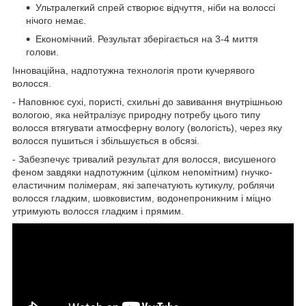
Ультралегкий спрей створює відчуття, ніби на волоссі
нічого немає.
Економічний. Результат зберігається на 3-4 миття
голови.
Інноваційна, надпотужна технологія проти кучерявого
волосся.
- Наповнює сухі, пористі, схильні до завивання внутрішньою
вологою, яка нейтралізує природну потребу цього типу
волосся втягувати атмосферну вологу (вологість), через яку
волосся пушиться і збільшується в обсязі.
- Забезпечує тривалий результат для волосся, висушеного
феном завдяки надпотужним (цілком непомітним) гнучко-
еластичним полімерам, які запечатують кутикулу, роблячи
волосся гладким, шовковистим, водонепроникним і міцно
утримують волосся гладким і прямим.