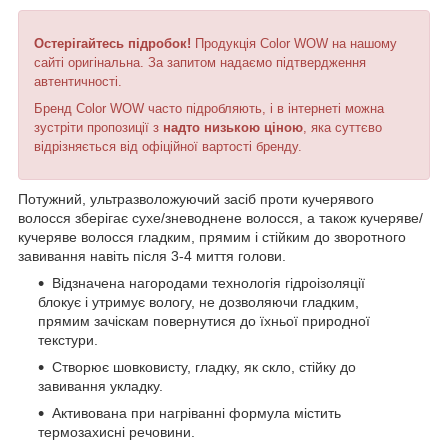
Остерігайтесь підробок!
Продукція Color WOW на нашому
сайті оригінальна. За запитом надаємо підтвердження
автентичності.
Бренд Color WOW часто підробляють, і в інтернеті можна
зустріти пропозиції з
надто низькою ціною
, яка суттєво
відрізняється від офіційної вартості бренду.
Потужний, ультразволожуючий засіб проти кучерявого
волосся зберігає сухе/зневоднене волосся, а також кучеряве/
кучеряве волосся гладким, прямим і стійким до зворотного
завивання навіть після 3-4 миття голови.
Відзначена нагородами технологія гідроізоляції
блокує і утримує вологу, не дозволяючи гладким,
прямим зачіскам повернутися до їхньої природної
текстури.
Створює шовковисту, гладку, як скло, стійку до
завивання укладку.
Активована при нагріванні формула містить
термозахисні речовини.