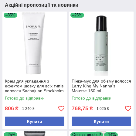
Акційні пропозиції та новинки
–35%
–25%
Крем для укладання з
Пінка-мус для об'єму волосся
ефектом шовку для всіх типів
Larry King My Nanna's
волосся Sachajuan Stockholm
Mousse 150 ml
Styling Cream Straight Or
Готово до відправки
Готово до відправки
Curly, 125 мл
806
768,75
₴
₴
1 240 ₴
1 025 ₴
Купити
Купити
–25%
Original product!
–14%