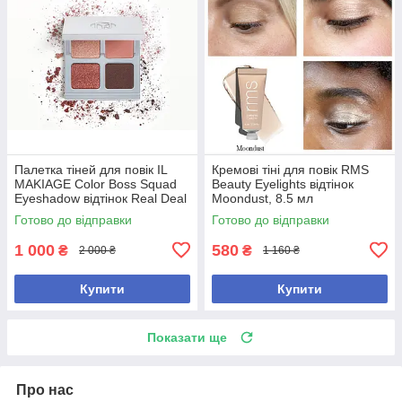
Палетка тіней для повік IL
Кремові тіні для повік RMS
MAKIAGE Color Boss Squad
Beauty Eyelights відтінок
Eyeshadow відтінок Real Deal
Moondust, 8.5 мл
Готово до відправки
Готово до відправки
1 000
580
₴
₴
2 000 ₴
1 160 ₴
Купити
Купити
Показати ще
Про нас