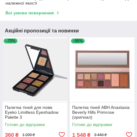
належної якості
Всі умови повернення
Акційні пропозиції та новинки
–70%
–55%
Палетка тіней для повік
Палетка тіней ABH Anastasia
Eyeko Limitless Eyeshadow
Beverly Hills Primrose
Palette 3
(оригінал)
Готово до відправки
Готово до відправки
360
1 548
₴
₴
1 200 ₴
3 440 ₴