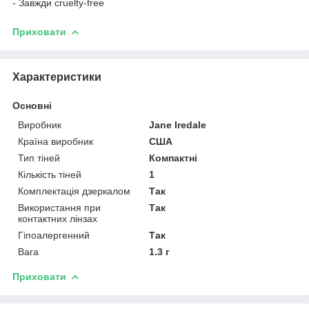
- Завжди cruelty-free
Приховати
Характеристики
Основні
Виробник
Jane Iredale
Країна виробник
США
Тип тіней
Компактні
Кількість тіней
1
Комплектація дзеркалом
Так
Використання при
Так
контактних лінзах
Гіпоалергенний
Так
Вага
1.3 г
Приховати