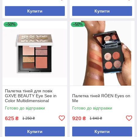
Купити
Купити
–50%
–50%
Палетка тіней для повік
GXVE BEAUTY Eye See in
Палетка тіней RÓEN Eyes on
Color Multidimensional
Me
Eyeshadow Palette - Make Me
Готово до відправки
Готово до відправки
Like You
625
920
₴
₴
1 250 ₴
1 840 ₴
Купити
Купити