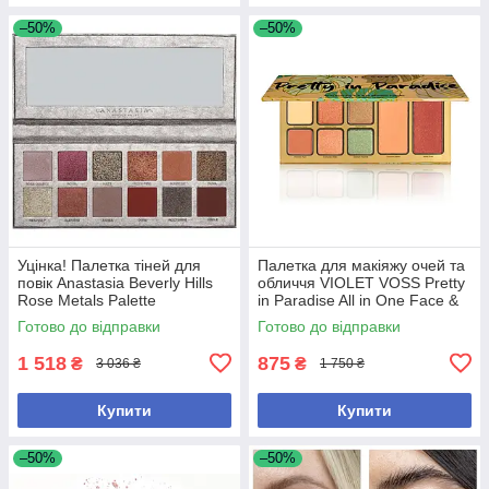
–50%
–50%
Уцінка! Палетка тіней для
Палетка для макіяжу очей та
повік Anastasia Beverly Hills
обличчя VIOLET VOSS Pretty
Rose Metals Palette
in Paradise All in One Face &
Eye Shadow Palette
Готово до відправки
Готово до відправки
1 518
875
₴
₴
3 036 ₴
1 750 ₴
Купити
Купити
–50%
–50%