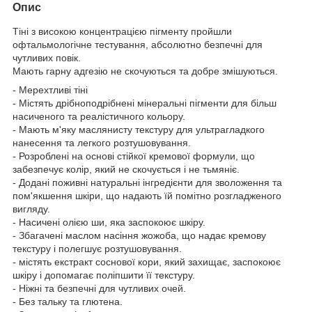
Опис
Тіні з високою концентрацією пігменту пройшли
офтальмологічне тестування, абсолютно безпечні для
чутливих повік.
Мають гарну адгезію не скочуються та добре змішуються.
- Мерехтливі тіні
- Містять дрібноподрібнені мінеральні пігменти для більш
насиченого та реалістичного кольору.
- Мають м'яку маслянисту текстуру для ультрагладкого
нанесення та легкого розтушовування.
- Розроблені на основі стійкої кремової формули, що
забезпечує колір, який не скочується і не тьмяніє.
- Додані поживні натуральні інгредієнти для зволоження та
пом'якшення шкіри, що надають їй помітно розгладженого
вигляду.
- Насичені олією ши, яка заспокоює шкіру.
- Збагачені маслом насіння жожоба, що надає кремову
текстуру і полегшує розтушовування.
- містять екстракт соснової кори, який захищає, заспокоює
шкіру і допомагає поліпшити її текстуру.
- Ніжні та безпечні для чутливих очей.
- Без тальку та глютена.