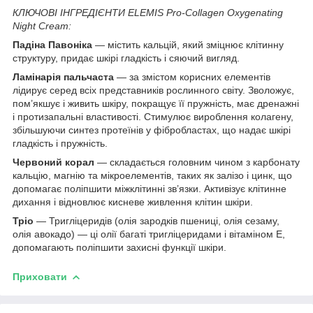
КЛЮЧОВІ ІНГРЕДІЄНТИ ELEMIS Pro-Collagen Oxygenating
Night Cream:
Падіна Павоніка
— містить кальцій, який зміцнює клітинну
структуру, придає шкірі гладкість і сяючий вигляд.
Ламінарія пальчаста
— за змістом корисних елементів
лідирує серед всіх представників рослинного світу. Зволожує,
пом’якшує і живить шкіру, покращує її пружність, має дренажні
і протизапальні властивості. Стимулює вироблення колагену,
збільшуючи синтез протеїнів у фібробластах, що надає шкірі
гладкість і пружність.
Червоний корал
— складається головним чином з карбонату
кальцію, магнію та мікроелементів, таких як залізо і цинк, що
допомагає поліпшити міжклітинні зв’язки. Активізує клітинне
дихання і відновлює кисневе живлення клітин шкіри.
Тріо
— Тригліцеридів (олія зародків пшениці, олія сезаму,
олія авокадо) — ці олії багаті тригліцеридами і вітаміном Е,
допомагають поліпшити захисні функції шкіри.
Приховати