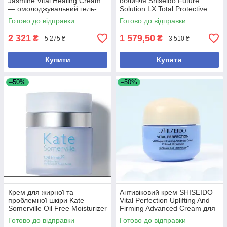
Jasmine Vital Healing Cream
обличчя Shiseido Future
— омолоджувальний гель-
Solution LX Total Protective
крем для обличчя з
Cream SPF 20, 15ml
Готово до відправки
Готово до відправки
жасмином 50 мл
2 321
1 579,50
₴
₴
5 275 ₴
3 510 ₴
Купити
Купити
–50%
–50%
Крем для жирної та
Антивіковий крем SHISEIDO
проблемної шкіри Kate
Vital Perfection Uplifting And
Somerville Oil Free Moisturizer
Firming Advanced Cream для
50 ml
пружності та сяйва шкіри, 15
Готово до відправки
Готово до відправки
мл