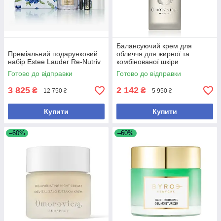
Балансуючий крем для
Преміальний подарунковий
обличчя для жирної та
набір Estee Lauder Re-Nutriv
комбінованої шкіри
Omorovicza Balancing
Готово до відправки
Готово до відправки
Moisturiser 50 мл
3 825
2 142
₴
₴
12 750 ₴
5 950 ₴
Купити
Купити
–60%
–60%