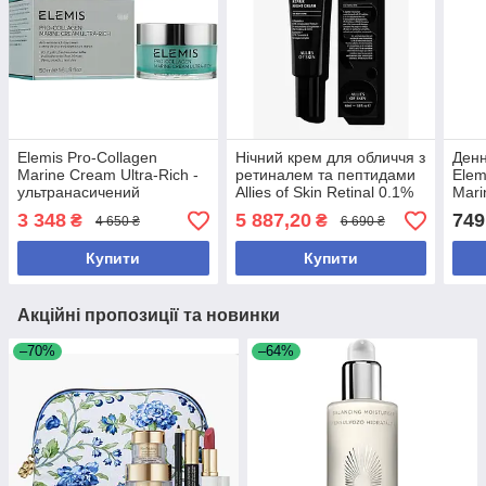
Elemis Pro-Collagen
Нічний крем для обличчя з
Денн
Marine Cream Ultra-Rich -
ретиналем та пептидами
Elem
ультранасичений
Allies of Skin Retinal 0.1%
Mari
антивіковий крем для
& Peptides Repair Night
3 348
5 887,20
749
₴
₴
4 650 ₴
6 690 ₴
сухої шкіри обличчя з
Cream, 48 мл
колагеном, 50 мл
Купити
Купити
Акційні пропозиції та новинки
–70%
–64%