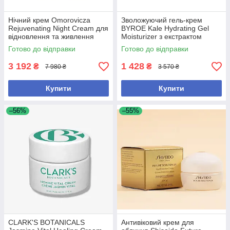
Нічний крем Omorovicza
Зволожуючий гель-крем
Rejuvenating Night Cream для
BYROE Kale Hydrating Gel
відновлення та живлення
Moisturizer з екстрактом
шкіри 50 мл
кейлу для інтенсивного
Готово до відправки
Готово до відправки
зволоження шкіри, 50 мл
3 192
1 428
₴
₴
7 980 ₴
3 570 ₴
Купити
Купити
–56%
–55%
CLARK'S BOTANICALS
Антивіковий крем для