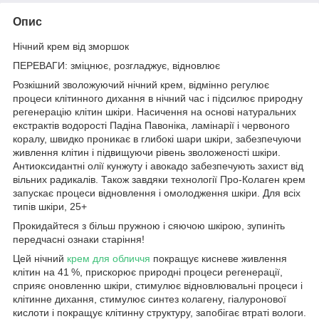
Опис
Нічний крем від зморшок
ПЕРЕВАГИ: зміцнює, розгладжує, відновлює
Розкішний зволожуючий нічний крем, відмінно регулює
процеси клітинного дихання в нічний час і підсилює природну
регенерацію клітин шкіри. Насичення на основі натуральних
екстрактів водорості Падіна Павоніка, ламінарії і червоного
коралу, швидко проникає в глибокі шари шкіри, забезпечуючи
живлення клітин і підвищуючи рівень зволоженості шкіри.
Антиоксидантні олії кунжуту і авокадо забезпечують захист від
вільних радикалів. Також завдяки технології Про-Колаген крем
запускає процеси відновлення і омолодження шкіри. Для всіх
типів шкіри, 25+
Прокидайтеся з більш пружною і сяючою шкірою, зупиніть
передчасні ознаки старіння!
Цей нічний
крем для обличчя
покращує кисневе живлення
клітин на 41 %, прискорює природні процеси регенерації,
сприяє оновленню шкіри, стимулює відновлювальні процеси і
клітинне дихання, стимулює синтез колагену, гіалуронової
кислоти і покращує клітинну структуру, запобігає втраті вологи.