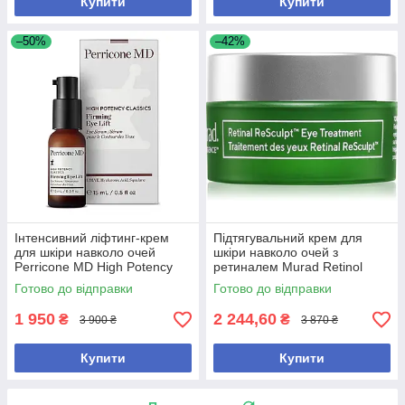
Купити
Купити
–50%
–42%
Інтенсивний ліфтинг-крем
Підтягувальний крем для
для шкіри навколо очей
шкіри навколо очей з
Perricone MD High Potency
ретиналем Murad Retinol
Classics Firming Eye Lift
Resculpt Eye Treatment 15 мл
Готово до відправки
Готово до відправки
1 950
2 244,60
₴
₴
3 900 ₴
3 870 ₴
Купити
Купити