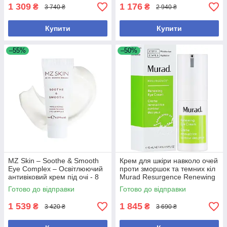
1 309
1 176
₴
₴
3 740 ₴
2 940 ₴
Купити
Купити
–55%
–50%
MZ Skin – Soothe & Smooth
Крем для шкіри навколо очей
Eye Complex – Освітлюючий
проти зморшок та темних кіл
антивіковий крем під очі - 8
Murad Resurgence Renewing
мл
Eye Cream, 15 ml
Готово до відправки
Готово до відправки
1 539
1 845
₴
₴
3 420 ₴
3 690 ₴