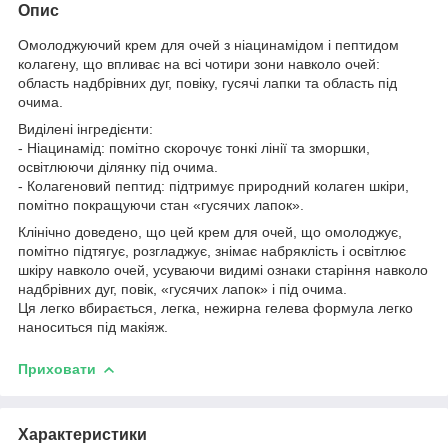
Опис
Омолоджуючий крем для очей з ніацинамідом і пептидом
колагену, що впливає на всі чотири зони навколо очей:
область надбрівних дуг, повіку, гусячі лапки та область під
очима.
Виділені інгредієнти:
- Ніацинамід: помітно скорочує тонкі лінії та зморшки,
освітлюючи ділянку під очима.
- Колагеновий пептид: підтримує природний колаген шкіри,
помітно покращуючи стан «гусячих лапок».
Клінічно доведено, що цей крем для очей, що омолоджує,
помітно підтягує, розгладжує, знімає набряклість і освітлює
шкіру навколо очей, усуваючи видимі ознаки старіння навколо
надбрівних дуг, повік, «гусячих лапок» і під очима.
Ця легко вбирається, легка, нежирна гелева формула легко
наноситься під макіяж.
Приховати
Характеристики