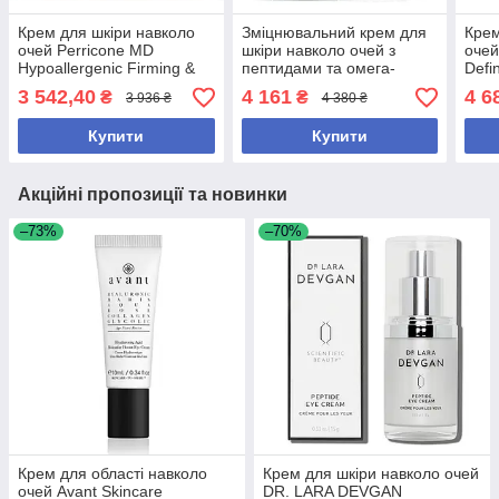
Крем для шкіри навколо
Зміцнювальний крем для
Крем
очей Perricone MD
шкіри навколо очей з
очей
Hypoallergenic Firming &
пептидами та омега-
Defi
Brightening Eye Cream 15
комплексом Allies of Skin
Resc
3 542,40
4 161
4 6
₴
₴
3 936 ₴
4 380 ₴
мл
Peptides & Omegas
темн
Firming Eye Cream 15 ml
Купити
Купити
Акційні пропозиції та новинки
–73%
–70%
Крем для області навколо
Крем для шкіри навколо очей
очей Avant Skincare
DR. LARA DEVGAN