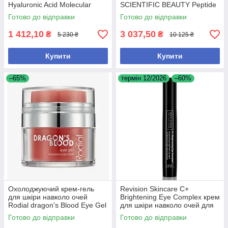
Hyaluronic Acid Molecular
SCIENTIFIC BEAUTY Peptide
Boost для зменшення
Eye Cream 15g – для
Готово до відправки
Готово до відправки
зморшок і зволоження, 10 мл
омолодження та зменшення
набряків
1 412,10
3 037,50
₴
₴
5 230 ₴
10 125 ₴
Купити
Купити
–65%
термін 12/2026
–60%
Охолоджуючий крем-гель
Revision Skincare C+
для шкіри навколо очей
Brightening Eye Complex крем
Rodial dragon's Blood Eye Gel
для шкіри навколо очей для
15 мл
боротьби з темними колами
Готово до відправки
Готово до відправки
та набряками