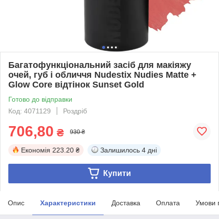
Багатофункціональний засіб для макіяжу
очей, губ і обличчя Nudestix Nudies Matte +
Glow Core відтінок Sunset Gold
Готово до відправки
Код: 4071129
Роздріб
706,80
₴
930 ₴
Економія
223.20 ₴
Залишилось
4 дні
Купити
Опис
Характеристики
Доставка
Оплата
Умови 