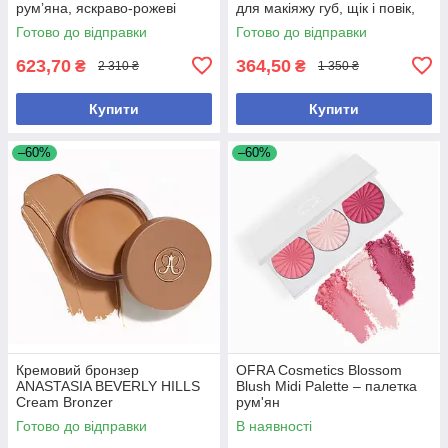
румʼяна, яскраво-рожеві
для макіяжу губ, щік і повік,
6 г
Готово до відправки
Готово до відправки
623,70
364,50
₴
₴
2 310 ₴
1 350 ₴
Купити
Купити
–60%
–60%
Кремовий бронзер
OFRA Cosmetics Blossom
ANASTASIA BEVERLY HILLS
Blush Midi Palette – палетка
Cream Bronzer
рум'ян
Готово до відправки
В наявності