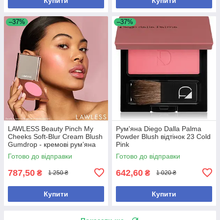
Купити
Купити
–37%
–37%
LAWLESS Beauty Pinch My
Рум'яна Diego Dalla Palma
Cheeks Soft-Blur Cream Blush
Powder Blush відтінок 23 Cold
Gumdrop - кремові румʼяна
Pink
для щік і губ
Готово до відправки
Готово до відправки
787,50
642,60
₴
₴
1 250 ₴
1 020 ₴
Купити
Купити