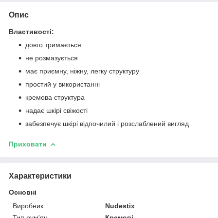
Опис
Властивості:
довго тримається
не розмазується
має приємну, ніжну, легку структуру
простий у використанні
кремова структура
надає шкірі свіжості
забезпечує шкірі відпочилий і розслаблений вигляд
Приховати
Характеристики
Основні
Виробник
Nudestix
Тип рум'ян
Кремові