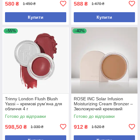
580
588
₴
₴
1 450 ₴
1 470 ₴
Купити
Купити
–55%
–40%
Trinny London Flush Blush
ROSE INC Solar Infusion
Yassi – кремові рум’яна для
Moisturizing Cream Bronzer –
обличчя 4 г
Зволожуючий кремовий
бронзер, відтінок Parrot Cay
Готово до відправки
Готово до відправки
598,50
912
₴
₴
1 330 ₴
1 520 ₴