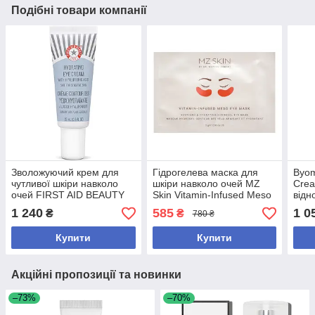
Подібні товари компанії
Зволожуючий крем для
Гідрогелева маска для
Byom
чутливої шкіри навколо
шкіри навколо очей MZ
Cre
очей FIRST AID BEAUTY
Skin Vitamin-Infused Meso
відн
Hydrating Eye Cream with
Eye Mask з вітамінами та
для 
1 240
585
1 0
₴
₴
780 ₴
Hyaluronic Acid 15 ml
гіалуроновою кислотою
мідн
екто
Купити
Купити
Акційні пропозиції та новинки
–73%
–70%