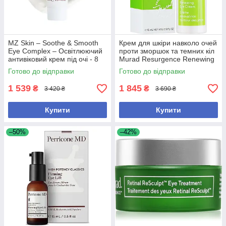
MZ Skin – Soothe & Smooth
Крем для шкіри навколо очей
Eye Complex – Освітлюючий
проти зморшок та темних кіл
антивіковий крем під очі - 8
Murad Resurgence Renewing
мл
Eye Cream, 15 ml
Готово до відправки
Готово до відправки
1 539
1 845
₴
₴
3 420 ₴
3 690 ₴
Купити
Купити
–50%
–42%