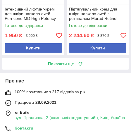
Інтенсивний ліфтинг-крем
Підтягувальний крем для
для шкіри навколо очей
шкіри навколо очей з
Perricone MD High Potency
ретиналем Murad Retinol
Classics Firming Eye Lift
Resculpt Eye Treatment 15 мл
Готово до відправки
Готово до відправки
1 950
2 244,60
₴
₴
3 900 ₴
3 870 ₴
Купити
Купити
Показати ще
Про нас
100% позитивних з 217 відгуків за рік
Працює з 28.09.2021
м. Київ
вул. Практична, 2 (самовивіз недоступний!), Київ, Україна
Контакти