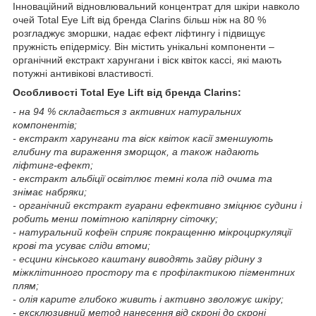
Інноваційний відновлювальний концентрат для шкіри навколо
очей Total Eye Lift від бренда Clarins більш ніж на 80 %
розгладжує зморшки, надає ефект ліфтингу і підвищує
пружність епідермісу. Він містить унікальні компоненти –
органічний екстракт харунгани і віск квіток кассі, які мають
потужні антивікові властивості.
Особливості Total Eye Lift від бренда Clarins:
- на 94 % складається з активних натуральних
компонентів;
- екстракт харунгани та віск квіток касії зменшують
глибину та вираження зморщок, а також надають
ліфтинг-ефект;
- екстракт альбіції освітлює темні кола під очима та
знімає набряки;
- органічний екстракт гуарани ефективно зміцнює судини і
робить менш помітною капілярну сіточку;
- натуральний кофеїн сприяє покращенню мікроциркуляції
крові та усуває сліди втоми;
- есцини кінського каштану виводять зайву рідину з
міжклітинного простору та є профілактикою пігментних
плям;
- олія карите глибоко живить і активно зволожує шкіру;
- ексклюзивний метод нанесення від скроні до скроні