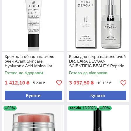
Крем для області навколо
Крем для шкіри навколо очей
очей Avant Skincare
DR. LARA DEVGAN
Hyaluronic Acid Molecular
SCIENTIFIC BEAUTY Peptide
Boost для зменшення
Eye Cream 15g – для
Готово до відправки
Готово до відправки
зморшок і зволоження, 10 мл
омолодження та зменшення
набряків
1 412,10
3 037,50
₴
₴
5 230 ₴
10 125 ₴
Купити
Купити
–65%
термін 12/2026
–60%