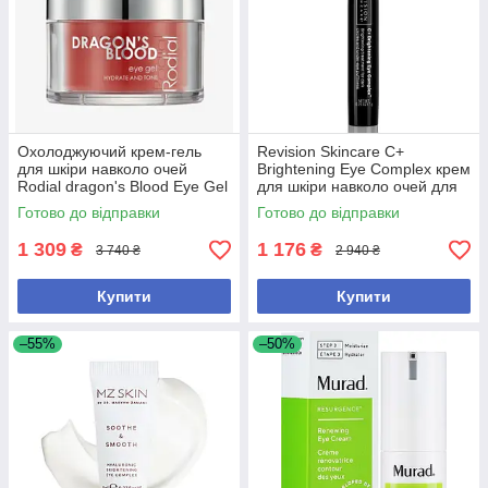
Охолоджуючий крем-гель
Revision Skincare C+
для шкіри навколо очей
Brightening Eye Complex крем
Rodial dragon's Blood Eye Gel
для шкіри навколо очей для
15 мл
боротьби з темними колами
Готово до відправки
Готово до відправки
та набряками
1 309
1 176
₴
₴
3 740 ₴
2 940 ₴
Купити
Купити
–55%
–50%