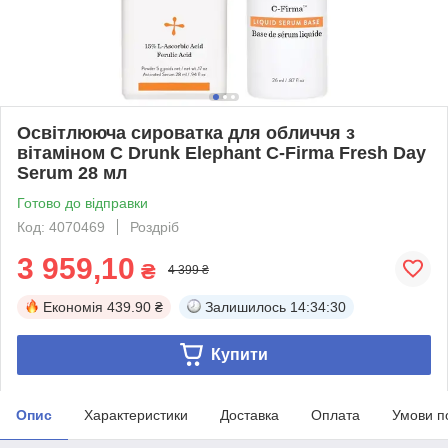
Освітлююча сироватка для обличчя з
вітаміном С Drunk Elephant C-Firma Fresh Day
Serum 28 мл
Готово до відправки
Код: 4070469
Роздріб
3 959,10
₴
4 399 ₴
Економія
439.90 ₴
Залишилось
14:34:30
Купити
Опис
Характеристики
Доставка
Оплата
Умови п