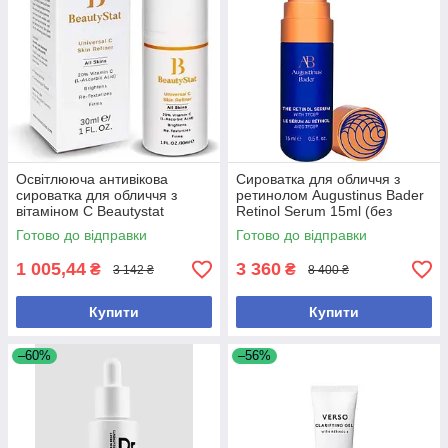
Освітлююча антивікова
Сироватка для обличчя з
сироватка для обличчя з
ретинолом Augustinus Bader
вітаміном С Beautystat
Retinol Serum 15ml (без
Universal C Skin Refiner 30 мл
коробки)
Готово до відправки
Готово до відправки
1 005,44
3 360
₴
₴
3 142 ₴
8 400 ₴
Купити
Купити
–60%
–56%