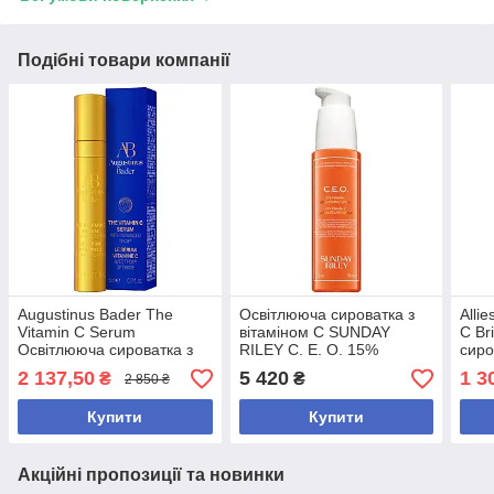
Подібні товари компанії
Augustinus Bader The
Освітлююча сироватка з
Alli
Vitamin C Serum
вітаміном C SUNDAY
C Br
Освітлююча сироватка з
RILEY C. E. O. 15%
сиро
вітаміном C для обличчя,
Vitamin C Brightening
віта
2 137,50
5 420
1 3
₴
₴
2 850 ₴
5 мл
Serum 50 мл
Купити
Купити
Акційні пропозиції та новинки