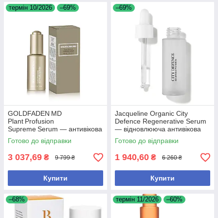
термін 10/2026
–69%
–69%
GOLDFADEN MD
Jacqueline Organic City
Plant Profusion
Defence Regenerative Serum
Supreme Serum — антивікова
— відновлююча антивікова
сироватка зі стовбуровими
сироватка, 30 мл
Готово до відправки
Готово до відправки
клітинами рослин, 30 мл
3 037,69
1 940,60
₴
₴
9 799 ₴
6 260 ₴
Купити
Купити
–68%
термін 11/2026
–60%