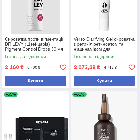
Сироватка проти пігментації
Verso Clarifying Gel сироватка
DR LEVY (Швейцарія)
з ретиніл ретиноатом та
Pigment Control Drops 30 мл
ніацинамідом для
(без коробки, з набору)
проблемної шкіри, 30 мл (без
Готово до відправки
Готово до відправки
коробки, з набору)
2 160
2 073,28
₴
₴
5 400 ₴
4 712 ₴
Купити
Купити
–55%
–51%