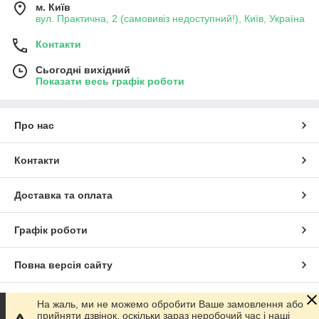
м. Київ
вул. Практична, 2 (самовивіз недоступний!), Київ, Україна
Контакти
Сьогодні вихідний
Показати весь графік роботи
Про нас
Контакти
Доставка та оплата
Графік роботи
Повна версія сайту
Сайт створено на маркетплейсі
Prom.ua
На жаль, ми не можемо обробити Ваше замовлення або
прийняти дзвінок, оскільки зараз неробочий час і наші