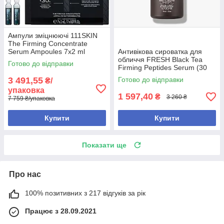
Ампули зміцнюючі 111SKIN
The Firming Concentrate
Serum Ampoules 7x2 ml
Антивікова сироватка для
обличчя FRESH Black Tea
Готово до відправки
Firming Peptides Serum (30
мл)
3 491,55
Готово до відправки
₴/
упаковка
1 597,40
₴
3 260 ₴
7 759 ₴/упаковка
Купити
Купити
Показати ще
Про нас
100% позитивних з 217 відгуків за рік
Працює з 28.09.2021