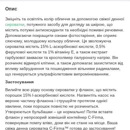
Опис
Зміцніть та освітліть колір обличчя за допомогою свіжої денної
сироватки
, потужного засобу для догляду за шкірою, що
містить потужні антиоксиданти та необхідні поживні речовини.
Допомагаючи покращити ознаки фотостаріння, він сприяє
сяючому, молодшому кольору обличчя. Ця зволожуюча
сироватка містить 15% L-аскорбінової кислоти, 0,5%
ферулової кислоти та 1% вітаміну Е, а також екстракт
гарбузової закваски та кросполімер гіалуронату натрію. Він
розчиняє відмерлі клітини, а також допомагає захиститися від
впливу забруднення та пошкодження вільними радикалами,
що генеруються ультрафіолетовим випромінюванням.
Застосування
Вилийте всю рідку основу сироватки у флакон, що містить
порошок 15% l-аскорбінової кислоти. Нагвинтіть насос на
верхню частину флакона і струшуйте протягом однієї
хвилини, поки порошок повністю не розчиниться.
Утворюються бульбашки – це нормально! Потім вставте
флакон у непрозорий зовнішній контейнер C-Firma,
повернувши помпу вліво, доки він не стане на місце. Ваша
свіжа денна сироватка C-Firma™ готова до застосування!