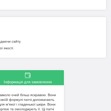
идаючи сайту.
ї якості
Інформація для замовлення
навколо очей більш яскравою. Вони
 своїй формулі патчі допомагають
я м'якої і гладенької шкіри. Вони
гією та омолоджують її. Ці патчі