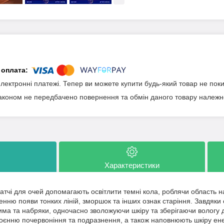
електронні платежі. Тепер ви можете купити будь-який товар не пок
аконом не передбачено повернення та обмін даного товару належно
Характеристики
патчі для очей допомагають освітлити темні кола, роблячи область 
нню появи тонких ліній, зморшок та інших ознак старіння. Завдяки
ма та набряки, одночасно зволожуючи шкіру та зберігаючи вологу дл
оєнню почервоніння та подразнення, а також наповнюють шкіру енер