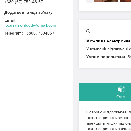
+380 (67) 759-46-57
focusvisionfood@gmail.com
+380677594657
У компанії підключені 
З
Опис
Освіжаючі гідрогелеві 
також сприяють зменше
зменшити мішки під очи
також сприяють заспок