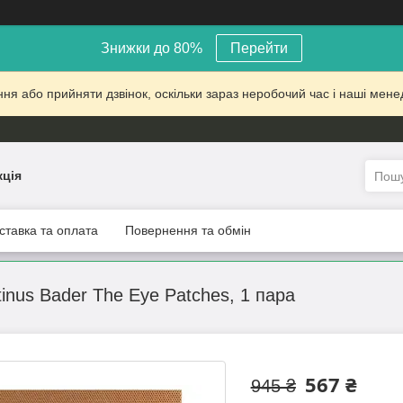
Знижки до 80%
Перейти
 або прийняти дзвінок, оскільки зараз неробочий час і наші менед
кція
ставка та оплата
Повернення та обмін
stinus Bader The Eye Patches, 1 пара
567 ₴
945 ₴