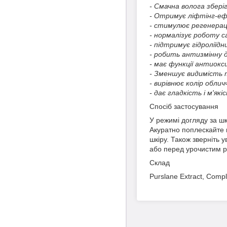
- Смачна волога зберіга
- Отримує ліфтінг-е
- стимулює регенераці
- нормалізує роботу с
- підтримує гідроліїдн
- робить антизмінну д
- має функції антиокс
- Зменшує видимість т
- вирівнює колір облич
- дає гладкість і м'які
Спосіб застосування
У режимі догляду за шк
Акуратно поплескайте 
шкіру. Також зверніть 
або перед урочистим 
Склад
Purslane Extract, Comple