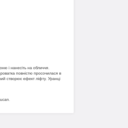
оню і нанесіть на обличчя.
ироватка повністю просочилася в
який створює ефект ліфту. Уранці
lucan.