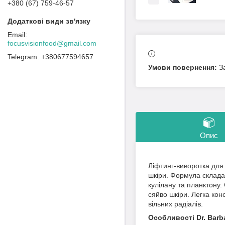
+380 (67) 759-46-57
focusvisionfood@gmail.com
+380677594657
З
Опис
Ліфтинг-виворотка для 
шкіри. Формула складає
кулілану та планктону.
сяйво шкіри. Легка кон
вільних радіалів.
Особливості Dr. Barba