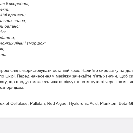
є її всередині;
фект;
йні процеси;
альних залоз;
ий баланс;
ію;
иданта;
онких ліній і зморшок;
чя;
сть.
ірою слід використовувати останній крок. Налийте сироватку на дол
по шкірі. Перед нанесенням макіяжу зачекайте п’ять хвилин, щоб с
увагу, що продукт може залишати відчуття натягнутості через натяг, 
розпорядком.
x of Cellulose, Pullulan, Red Algae, Hyaluronic Acid, Plankton, Beta-G