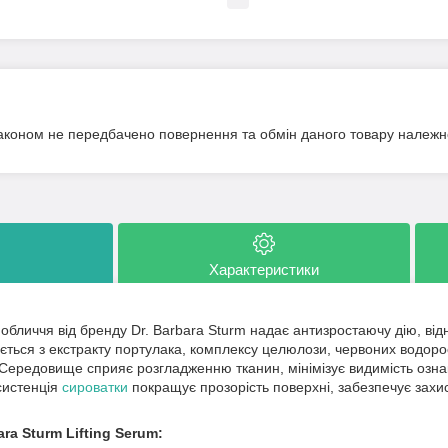
аконом не передбачено повернення та обмін даного товару належно
Характеристики
обличчя від бренду Dr. Barbara Sturm надає антизростаючу дію, від
ться з екстракту портулака, комплексу целюлози, червоних водорос
 Середовище сприяє розгладженню тканин, мінімізує видимість озна
систенція
сироватки
покращує прозорість поверхні, забезпечує захис
ra Sturm Lifting Serum: