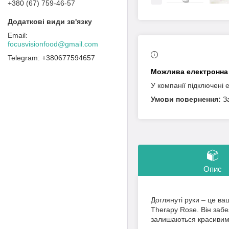
+380 (67) 759-46-57
focusvisionfood@gmail.com
+380677594657
У компанії підключені 
З
Опис
Доглянуті руки – це ва
Therapy Rose. Він забе
залишаються красивими