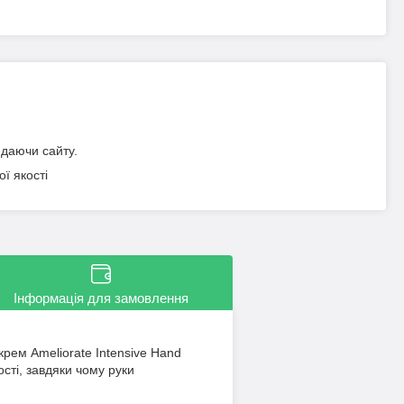
идаючи сайту.
ї якості
Інформація для замовлення
крем Ameliorate Intensive Hand
ості, завдяки чому руки