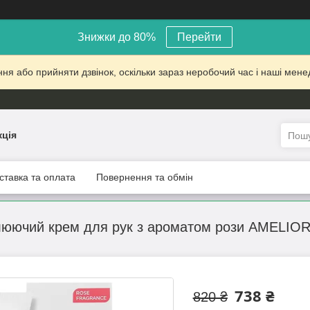
Знижки до 80%
Перейти
 або прийняти дзвінок, оскільки зараз неробочий час і наші менед
кція
ставка та оплата
Повернення та обмін
люючий крем для рук з ароматом рози AMELIORA
738 ₴
820 ₴