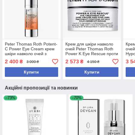
Peter Thomas Roth Potent-
Крем для шкіри навколо
Крем
C Power Eye Cream крем
очей Peter Thomas Roth
очей
шкіри навколо очей з
Power K Eye Rescue проти
Hypo
вітаміном C для
зморшок, набряків і
Brig
2 400
2 573
3 5
₴
₴
3 000 ₴
4 150 ₴
освітлення темних кіл і
темних кіл
мл
зменшення набряків
Купити
Купити
Акційні пропозиції та новинки
–73%
–70%