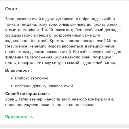
Опис
Зона навколо очей є дуже чутливою, її шкіра надзвичайно
тонка й тендітна, тому вона більш схильна до прояву ознак
утоми та старіння. Тож їй також потрібен особливий догляд зі
складом і консистенцією, розробленими саме для
задоволення її потреб. Крем для шкіри навколо очей Murad
Resurgence Renewing чудово впорається зі специфічними
проблемами ділянки навколо очей. Він забезпечує необхідне
живлення та зволоження шкіри навколо очей, покращує її
якість, повертає життєву силу та свіжий, відпочилий вигляд.
Властивості:
глибоко зволожує
освітлює ділянку навколо очей
Спосіб використання:
Уранці та/чи ввечері наносіть засіб навколо контура очей,
ніжно постукуючи, поки він повністю не висохне.
Приховати