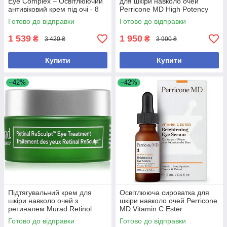
Eye Complex – Освітлюючий
для шкіри навколо очей
антивіковий крем під очі - 8
Perricone MD High Potency
мл
Classics Firming Eye Lift
Готово до відправки
Готово до відправки
1 539
1 950
₴
₴
3 420 ₴
3 900 ₴
Купити
Купити
–42%
–42%
Підтягувальний крем для
Освітлююча сироватка для
шкіри навколо очей з
шкіри навколо очей Perricone
ретиналем Murad Retinol
MD Vitamin C Ester
Resculpt Eye Treatment 15 мл
Brightening Eye Serum 15 мл
Готово до відправки
Готово до відправки