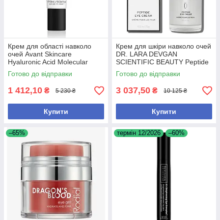
Крем для області навколо
Крем для шкіри навколо очей
очей Avant Skincare
DR. LARA DEVGAN
Hyaluronic Acid Molecular
SCIENTIFIC BEAUTY Peptide
Boost для зменшення
Eye Cream 15g – для
Готово до відправки
Готово до відправки
зморшок і зволоження, 10 мл
омолодження та зменшення
набряків
1 412,10
3 037,50
₴
₴
5 230 ₴
10 125 ₴
Купити
Купити
–65%
термін 12/2026
–60%