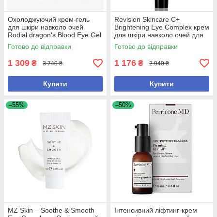
Охолоджуючий крем-гель
Revision Skincare C+
для шкіри навколо очей
Brightening Eye Complex крем
Rodial dragon's Blood Eye Gel
для шкіри навколо очей для
15 мл
боротьби з темними колами
Готово до відправки
Готово до відправки
та набряками
1 309
1 176
₴
₴
3 740 ₴
2 940 ₴
Купити
Купити
–55%
–50%
MZ Skin – Soothe & Smooth
Інтенсивний ліфтинг-крем