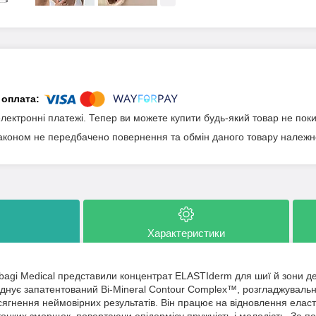
електронні платежі. Тепер ви можете купити будь-який товар не пок
аконом не передбачено повернення та обмін даного товару належно
Характеристики
agi Medical представили концентрат ELASTIderm для шиї й зони де
оєднує запатентований Bi-Mineral Contour Complex™, розгладжувальн
ягнення неймовірних результатів. Він працює на відновлення елас
 тонких зморщок, повертаючи епідермісу пружність і молодість. За 