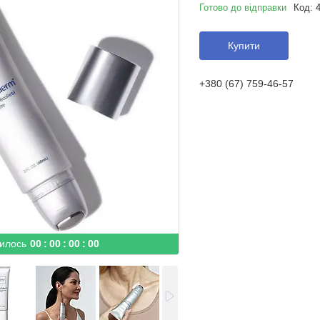
Готово до відправки
Код:
Купити
+380 (67) 759-46-57
илось
0
0
0
0
0
0
0
0