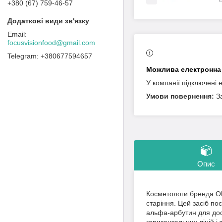
+380 (67) 759-46-57
focusvisionfood@gmail.com
+380677594657
У компанії підключені 
З
Опис
Косметологи бренда Ob
старіння. Цей засіб п
альфа-арбутин для дос
горизонтальних ліній і