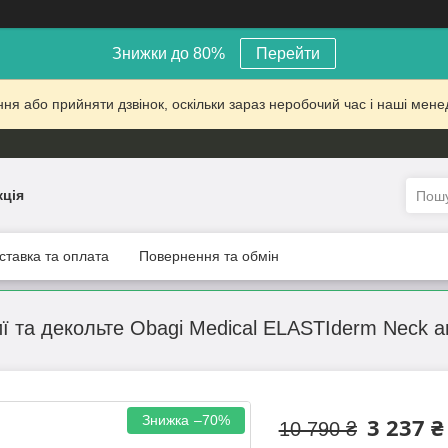
Знижки до 80%
Перейти
 або прийняти дзвінок, оскільки зараз неробочий час і наші менед
кція
ставка та оплата
Повернення та обмін
 та декольте Obagi Medical ELASTIderm Neck an
–70%
3 237 ₴
10 790 ₴