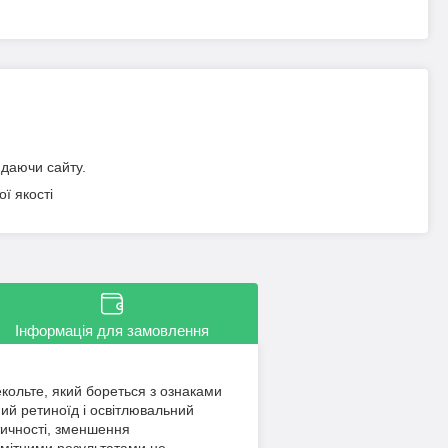
идаючи сайту.
ї якості
Інформація для замовлення
кольте, який бореться з ознаками
ий ретиноїд і освітлювальний
тичності, зменшення
помітними результатами не