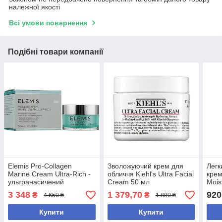
належної якості
Всі умови повернення
Подібні товари компанії
Elemis Pro-Collagen
Зволожуючий крем для
Легк
Marine Cream Ultra-Rich -
обличчя Kiehl's Ultra Facial
крем
ультранасичений
Cream 50 мл
Mois
антивіковий крем для
мл
3 348
1 379,70
920
₴
₴
4 650 ₴
1 890 ₴
сухої шкіри обличчя з
колагеном, 50 мл
Купити
Купити