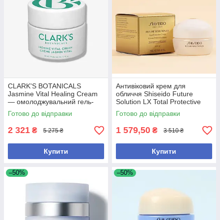
CLARK'S BOTANICALS
Антивіковий крем для
Jasmine Vital Healing Cream
обличчя Shiseido Future
— омолоджувальний гель-
Solution LX Total Protective
крем для обличчя з
Cream SPF 20, 15ml
Готово до відправки
Готово до відправки
жасмином 50 мл
2 321
1 579,50
₴
₴
5 275 ₴
3 510 ₴
Купити
Купити
–50%
–50%