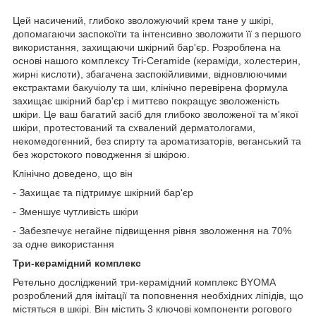
Цей насичений, глибоко зволожуючий крем тане у шкірі,
допомагаючи заспокоїти та інтенсивно зволожити її з першого
використання, захищаючи шкірний бар'єр. Розроблена на
основі нашого комплексу Tri-Ceramide (кераміди, холестерин,
жирні кислоти), збагачена заспокійливими, відновлюючими
екстрактами бакучіолу та ши, клінічно перевірена формула
захищає шкірний бар'єр і миттєво покращує зволоженість
шкіри. Це ваш багатий засіб для глибоко зволоженої та м'якої
шкіри, протестований та схвалений дерматологами,
некомедогенний, без спирту та ароматизаторів, веганський та
без жорстокого поводження зі шкірою.
Клінічно доведено, що він
- Захищає та підтримує шкірний бар'єр
- Зменшує чутливість шкіри
- Забезпечує негайне підвищення рівня зволоження на 70%
за одне використання
Три-керамідний комплекс
Ретельно досліджений три-керамідний комплекс BYOMA
розроблений для імітації та поповнення необхідних ліпідів, що
містяться в шкірі. Він містить 3 ключові компоненти рогового