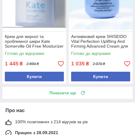
Крем для жирної та
Антивіковий крем SHISEIDO
проблемної шкіри Kate
Vital Perfection Uplifting And
Somerville Oil Free Moisturizer
Firming Advanced Cream для
50 ml
пружності та сяйва шкіри, 15
Готово до відправки
Готово до відправки
мл
1 445
1 035
₴
₴
2 890 ₴
2 070 ₴
Купити
Купити
Показати ще
Про нас
100% позитивних з 214 відгуків за рік
Працює з 28.09.2021