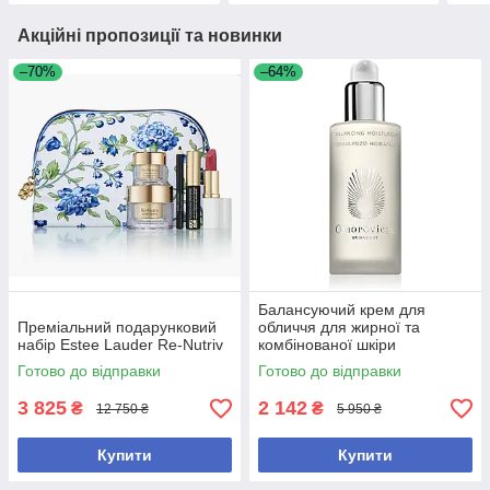
Акційні пропозиції та новинки
–70%
–64%
Балансуючий крем для
Преміальний подарунковий
обличчя для жирної та
набір Estee Lauder Re-Nutriv
комбінованої шкіри
Omorovicza Balancing
Готово до відправки
Готово до відправки
Moisturiser 50 мл
3 825
2 142
₴
₴
12 750 ₴
5 950 ₴
Купити
Купити