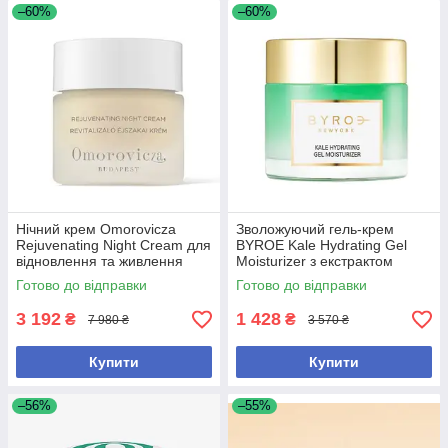
–60%
–60%
Нічний крем Omorovicza
Зволожуючий гель-крем
Rejuvenating Night Cream для
BYROE Kale Hydrating Gel
відновлення та живлення
Moisturizer з екстрактом
шкіри 50 мл
кейлу для інтенсивного
Готово до відправки
Готово до відправки
зволоження шкіри, 50 мл
3 192
1 428
₴
₴
7 980 ₴
3 570 ₴
Купити
Купити
–56%
–55%