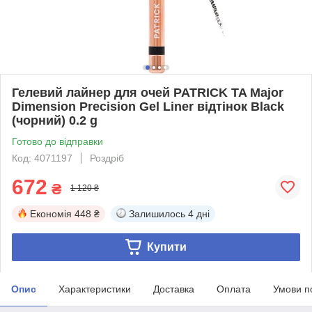
Гелевий лайнер для очей PATRICK TA Major
Dimension Precision Gel Liner відтінок Black
(чорний) 0.2 g
Готово до відправки
Код: 4071197
Роздріб
672
₴
1 120 ₴
Економія
448 ₴
Залишилось
4 дні
Купити
Опис
Характеристики
Доставка
Оплата
Умови п