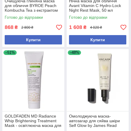
Очищуюча глиняна маска
Нічна маска для обличчя
для обличчя BYROE Peach
Avant Vitamin C Hydro-Lock
Kombucha Tea з екстрактом
Night Rest Mask, 50 мл
персика та комбучі
Готово до відправки
Готово до відправки
868
1 608
₴
₴
2 800 ₴
4 020 ₴
Купити
Купити
–51%
–48%
GOLDFADEN MD Radiance
Омолоджуюча маска-
Whip Brightening Treatment
автозагар для сяйва шкіри
Mask - освітлююча маска для
Self Glow by James Read
сяйва шкіри
Break of Dawn, 60 мл