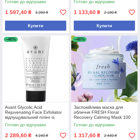
Готово до відправки
Готово до відправки
1 597,40
1 133,60
₴
₴
3 260 ₴
2 180 ₴
Купити
Купити
–46%
–46%
Avant Glycolic Acid
Заспокійлива маска для
Rejuvenating Face Exfoliator
обличчя FRESH Floral
відлущувальний пілінг із
Recovery Calming Mask 100
гліколевою кислотою
мл
Готово до відправки
Готово до відправки
2 289,60
1 317,60
₴
₴
4 240 ₴
2 440 ₴