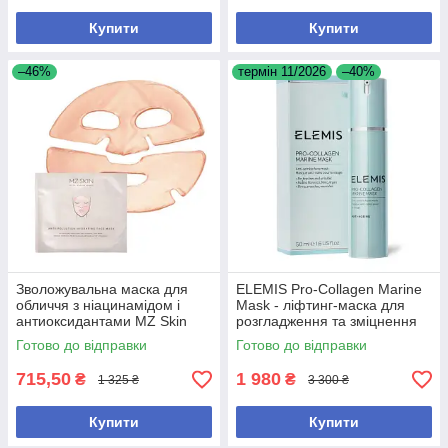
Купити
Купити
–46%
термін 11/2026
–40%
Зволожувальна маска для
ELEMIS Pro-Collagen Marine
обличчя з ніацинамідом і
Mask - ліфтинг-маска для
антиоксидантами MZ Skin
розгладження та зміцнення
Anti-Pollution Hydrating Face
шкіри
Готово до відправки
Готово до відправки
Mask
715,50
1 980
₴
₴
1 325 ₴
3 300 ₴
Купити
Купити