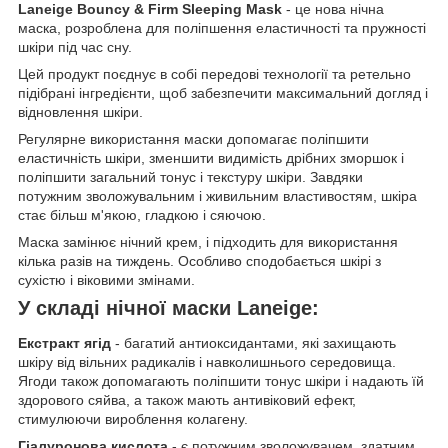
Laneige Bouncy & Firm Sleeping Mask
- це нова нічна
маска, розроблена для поліпшення еластичності та пружності
шкіри під час сну.
Цей продукт поєднує в собі передові технології та ретельно
підібрані інгредієнти, щоб забезпечити максимальний догляд і
відновлення шкіри.
Регулярне використання маски допомагає поліпшити
еластичність шкіри, зменшити видимість дрібних зморшок і
поліпшити загальний тонус і текстуру шкіри. Завдяки
потужним зволожувальним і живильним властивостям, шкіра
стає більш м'якою, гладкою і сяючою.
Маска замінює нічний крем, і підходить для використання
кілька разів на тиждень. Особливо сподобається шкірі з
сухістю і віковими змінами.
У складі нічної маски Laneige:
Екстракт ягід
- багатий антиоксидантами, які захищають
шкіру від вільних радикалів і навколишнього середовища.
Ягоди також допомагають поліпшити тонус шкіри і надають їй
здорового сяйва, а також мають антивіковий ефект,
стимулюючи вироблення колагену.
Гіалуронова кислота
- є потужним зволожувачем, здатним