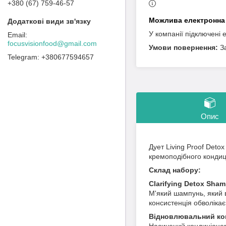
+380 (67) 759-46-57
У компанії підключені 
focusvisionfood@gmail.com
З
+380677594657
Опис
Дует Living Proof Deto
кремоподібного кондиц
Склад набору:
Clarifying Detox Sha
М'який шампунь, який 
консистенція обволіка
Відновлювальний ко
Насичений кондиціонер,