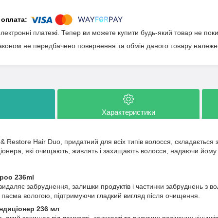
електронні платежі. Тепер ви можете купити будь-який товар не пок
аконом не передбачено повернення та обмін даного товару належно
Характеристики
x & Restore Hair Duo, придатний для всіх типів волосся, складається
іонера, які очищають, живлять і захищають волосся, надаючи йому м
mpoo 236ml
видаляє забруднення, залишки продуктів і частинки забруднень з в
є пасма вологою, підтримуючи гладкий вигляд після очищення.
ндиціонер 236 мл
 який захищає від ламкості, крихкості та видимих посічених кінчик