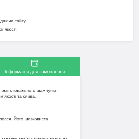
идаючи сайту.
ї якості
Інформація для замовлення
 з освітлювального шампуню і
'якості та сяйва.
олосся. Його шовковиста
ів завдяки своїм ультраживильним