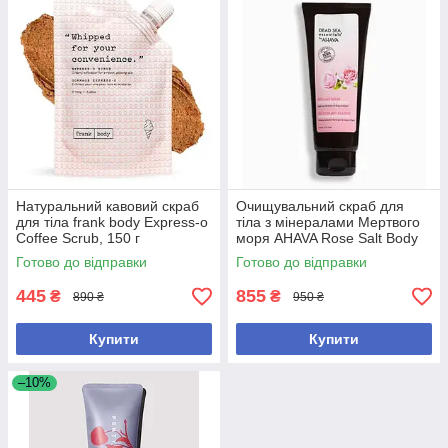
Натуральний кавовий скраб
Очищувальний скраб для
для тіла frank body Express-o
тіла з мінералами Мертвого
Coffee Scrub, 150 г
моря AHAVA Rose Salt Body
Scrub
Готово до відправки
Готово до відправки
445
855
₴
₴
890 ₴
950 ₴
Купити
Купити
–10%