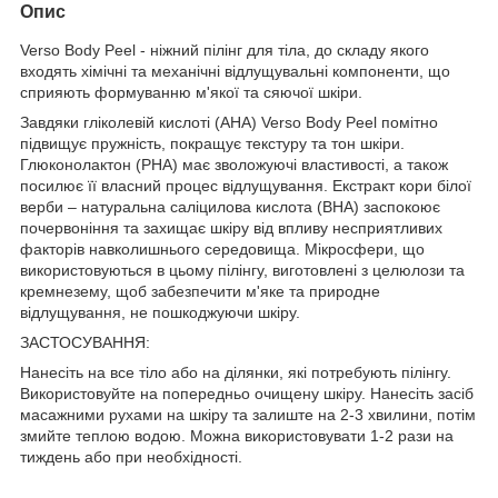
Опис
Verso Body Peel - ніжний пілінг для тіла, до складу якого
входять хімічні та механічні відлущувальні компоненти, що
сприяють формуванню м'якої та сяючої шкіри.
Завдяки гліколевій кислоті (AHA) Verso Body Peel помітно
підвищує пружність, покращує текстуру та тон шкіри.
Глюконолактон (PHA) має зволожуючі властивості, а також
посилює її власний процес відлущування. Екстракт кори білої
верби – натуральна саліцилова кислота (BHA) заспокоює
почервоніння та захищає шкіру від впливу несприятливих
факторів навколишнього середовища. Мікросфери, що
використовуються в цьому пілінгу, виготовлені з целюлози та
кремнезему, щоб забезпечити м'яке та природне
відлущування, не пошкоджуючи шкіру.
ЗАСТОСУВАННЯ:
Нанесіть на все тіло або на ділянки, які потребують пілінгу.
Використовуйте на попередньо очищену шкіру. Нанесіть засіб
масажними рухами на шкіру та залиште на 2-3 хвилини, потім
змийте теплою водою. Можна використовувати 1-2 рази на
тиждень або при необхідності.