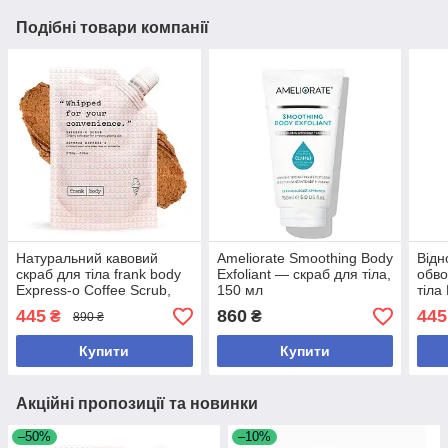
Подібні товари компанії
Натуральний кавовий
Ameliorate Smoothing Body
Від
скраб для тіла frank body
Exfoliant — скраб для тіла,
обво
Express-o Coffee Scrub,
150 мл
тіла
150 г
Coco
445
860
445
₴
₴
890 ₴
мл
Купити
Купити
Акційні пропозиції та новинки
–50%
–10%