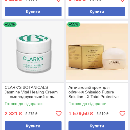
Купити
Купити
–56%
–55%
CLARK'S BOTANICALS
Антивіковий крем для
Jasmine Vital Healing Cream
обличчя Shiseido Future
— омолоджувальний гель-
Solution LX Total Protective
крем для обличчя з
Cream SPF 20, 15ml
Готово до відправки
Готово до відправки
жасмином 50 мл
2 321
1 579,50
₴
₴
5 275 ₴
3 510 ₴
Купити
Купити