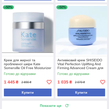
–50%
–50%
Крем для жирної та
Антивіковий крем SHISEIDO
проблемної шкіри Kate
Vital Perfection Uplifting And
Somerville Oil Free Moisturizer
Firming Advanced Cream для
50 ml
пружності та сяйва шкіри, 15
Готово до відправки
Готово до відправки
мл
1 445
1 035
₴
₴
2 890 ₴
2 070 ₴
Купити
Купити
Показати ще