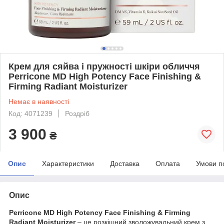
Крем для сяйва і пружності шкіри обличчя
Perricone MD High Potency Face Finishing &
Firming Radiant Moisturizer
Немає в наявності
Код: 4071239
Роздріб
3 900
₴
Опис
Характеристики
Доставка
Оплата
Умови п
Опис
Perricone MD High Potency Face Finishing & Firming
Radiant Moisturizer
– це розкішний зволожувальний крем з