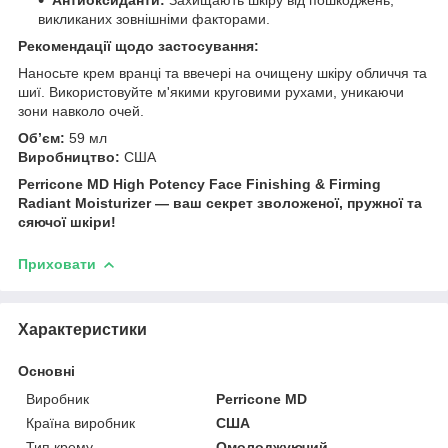
викликаних зовнішніми факторами.
Рекомендації щодо застосування:
Наносьте крем вранці та ввечері на очищену шкіру обличчя та
шиї. Використовуйте м'якими круговими рухами, уникаючи
зони навколо очей.
Об’єм:
59 мл
Виробництво:
США
Perricone MD High Potency Face Finishing & Firming
Radiant Moisturizer — ваш секрет зволоженої, пружної та
сяючої шкіри!
Приховати
Характеристики
Основні
Виробник
Perricone MD
Країна виробник
США
Тип крему
Омолоджуючий