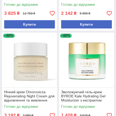
Omorovicza Balancing
Готово до відправки
Готово до відправки
Moisturiser 50 мл
3 825
2 142
₴
₴
12 750 ₴
5 950 ₴
Купити
Купити
–60%
–60%
Нічний крем Omorovicza
Зволожуючий гель-крем
Rejuvenating Night Cream для
BYROE Kale Hydrating Gel
відновлення та живлення
Moisturizer з екстрактом
шкіри 50 мл
кейлу для інтенсивного
Готово до відправки
Готово до відправки
зволоження шкіри, 50 мл
3 192
1 428
₴
₴
7 980 ₴
3 570 ₴