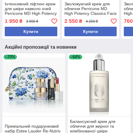
Інтенсивний ліфтинг-крем
Зволожуючий крем для
Звол
для шкіри навколо очей
обличчя Perricone MD
обли
Perricone MD High Potency
High Potency Classics Face
High
Classics Firming Eye Lift
Finishing & Firming
Fini
1 950
2 550
760
₴
₴
3 900 ₴
4 250 ₴
Moisturizer 59мл
Mois
Купити
Купити
Акційні пропозиції та новинки
–70%
–64%
Балансуючий крем для
Преміальний подарунковий
обличчя для жирної та
набір Estee Lauder Re-Nutriv
комбінованої шкіри