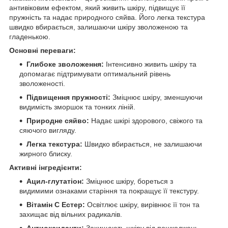
антивіковим ефектом, який живить шкіру, підвищує її
пружність та надає природного сяйва. Його легка текстура
швидко вбирається, залишаючи шкіру зволоженою та
гладенькою.
Основні переваги:
Глибоке зволоження:
Інтенсивно живить шкіру та
допомагає підтримувати оптимальний рівень
зволоженості.
Підвищення пружності:
Зміцнює шкіру, зменшуючи
видимість зморшок та тонких ліній.
Природне сяйво:
Надає шкірі здорового, свіжого та
сяючого вигляду.
Легка текстура:
Швидко вбирається, не залишаючи
жирного блиску.
Активні інгредієнти:
Ацил-глутатіон:
Зміцнює шкіру, бореться з
видимими ознаками старіння та покращує її текстуру.
Вітамін С Естер:
Освітлює шкіру, вирівнює її тон та
захищає від вільних радикалів.
Антиоксиданти:
Захищають шкіру від пошкоджень,