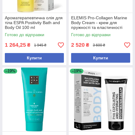
Ароматерапевтична олія для
ELEMIS Pro-Collagen Marine
тіла ESPA Positivity Bath and
Body Cream - крем для
Body Oil 100 ml
пружності та еластичності
тіла, 200 мл
Готово до відправки
Готово до відправки
1 264,25
2 520
₴
₴
1 945 ₴
3 600 ₴
Купити
Купити
–19%
–19%