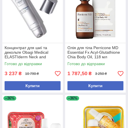
Концентрат для шиї та
Олія для тіла Perricone MD
декольте Obagi Medical
Essential Fx Acyl-Glutathione
ELASTIderm Neck and
Chia Body Oil, 118 мл
Decollete Concentrate, 60 мл
Готово до відправки
Готово до відправки
3 237
1 787,50
₴
₴
10 790 ₴
3 250 ₴
Купити
Купити
–36%
–36%