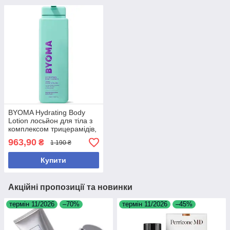
BYOMA Hydrating Body
Lotion лосьйон для тіла з
комплексом трицерамідів,
бета-глюканом і маслом
963,90
₴
1 190 ₴
ши для зволоження, 400
мл
Купити
Акційні пропозиції та новинки
термін 11/2026
–70%
термін 11/2026
–45%