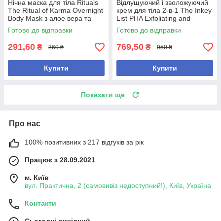
Нічна маска для тіла Rituals
Відлущуючий і зволожуючий
The Ritual of Karma Overnight
крем для тіла 2-в-1 The Inkey
Body Mask з алое вера та
List PHA Exfoliating and
скваланом 40 мл
Hydrating Body Water Cream
Готово до відправки
Готово до відправки
291,60
769,50
₴
₴
360 ₴
950 ₴
Купити
Купити
Показати ще
Про нас
100% позитивних з 217 відгуків за рік
Працює з 28.09.2021
м. Київ
вул. Практична, 2 (самовивіз недоступний!), Київ, Україна
Контакти