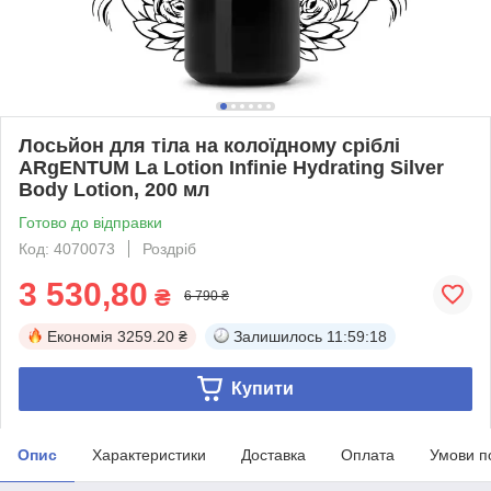
Лосьйон для тіла на колоїдному сріблі
ARgENTUM La Lotion Infinie Hydrating Silver
Body Lotion, 200 мл
Готово до відправки
Код: 4070073
Роздріб
3 530,80
₴
6 790 ₴
Економія
3259.20 ₴
Залишилось
11:59:17
Купити
Опис
Характеристики
Доставка
Оплата
Умови п