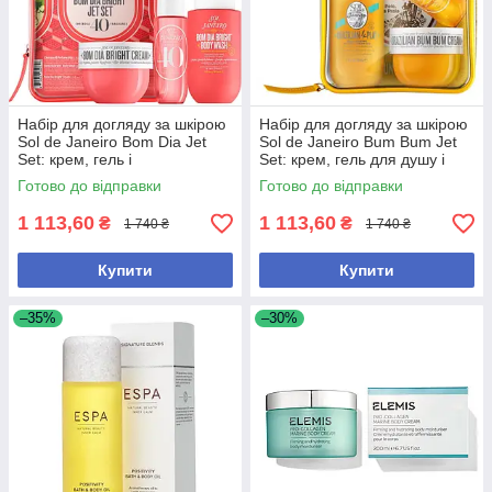
Набір для догляду за шкірою
Набір для догляду за шкірою
Sol de Janeiro Bom Dia Jet
Sol de Janeiro Bum Bum Jet
Set: крем, гель і
Set: крем, гель для душу і
парфумований спрей для
парфумований спрей для
Готово до відправки
Готово до відправки
зволоження та відновлення
зволоження та аромату
шкіри
1 113,60
1 113,60
₴
₴
1 740 ₴
1 740 ₴
Купити
Купити
–35%
–30%