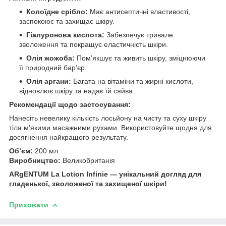
Колоїдне срібло:
Має антисептичні властивості,
заспокоює та захищає шкіру.
Гіалуронова кислота:
Забезпечує тривале
зволоження та покращує еластичність шкіри.
Олія жожоба:
Пом’якшує та живить шкіру, зміцнюючи
її природний бар’єр.
Олія аргани:
Багата на вітаміни та жирні кислоти,
відновлює шкіру та надає їй сяйва.
Рекомендації щодо застосування:
Нанесіть невелику кількість лосьйону на чисту та суху шкіру
тіла м’якими масажними рухами. Використовуйте щодня для
досягнення найкращого результату.
Об’єм:
200 мл
Виробництво:
Великобританія
ARgENTUM La Lotion Infinie — унікальний догляд для
гладенької, зволоженої та захищеної шкіри!
Приховати