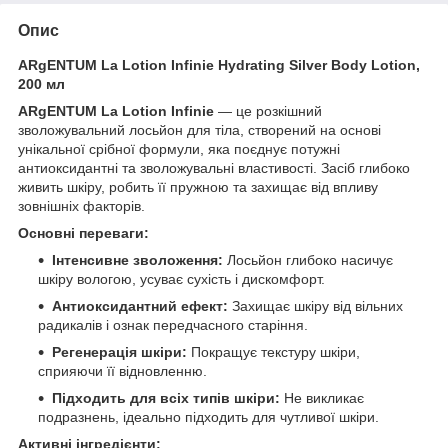
Опис
ARgENTUM La Lotion Infinie Hydrating Silver Body Lotion,
200 мл
ARgENTUM La Lotion Infinie
— це розкішний
зволожувальний лосьйон для тіла, створений на основі
унікальної срібної формули, яка поєднує потужні
антиоксидантні та зволожувальні властивості. Засіб глибоко
живить шкіру, робить її пружною та захищає від впливу
зовнішніх факторів.
Основні переваги:
Інтенсивне зволоження:
Лосьйон глибоко насичує
шкіру вологою, усуває сухість і дискомфорт.
Антиоксидантний ефект:
Захищає шкіру від вільних
радикалів і ознак передчасного старіння.
Регенерація шкіри:
Покращує текстуру шкіри,
сприяючи її відновленню.
Підходить для всіх типів шкіри:
Не викликає
подразнень, ідеально підходить для чутливої шкіри.
Активні інгредієнти: