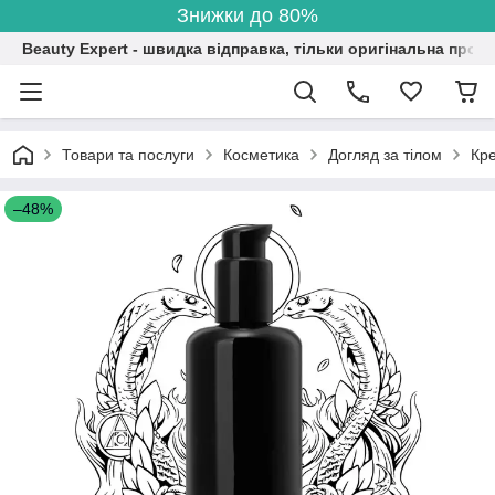
Знижки до 80%
Beauty Expert - швидка відправка, тільки оригінальна проду
Товари та послуги
Косметика
Догляд за тілом
Кре
–48%