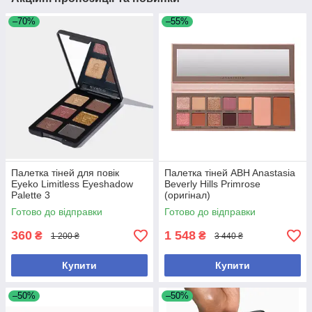
–70%
–55%
Палетка тіней для повік
Палетка тіней ABH Anastasia
Eyeko Limitless Eyeshadow
Beverly Hills Primrose
Palette 3
(оригінал)
Готово до відправки
Готово до відправки
360
1 548
₴
₴
1 200 ₴
3 440 ₴
Купити
Купити
–50%
–50%