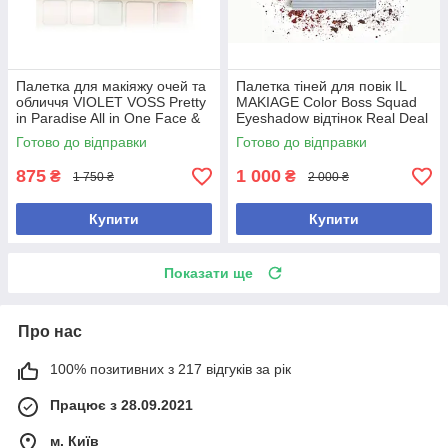
Палетка для макіяжу очей та
Палетка тіней для повік IL
обличчя VIOLET VOSS Pretty
MAKIAGE Color Boss Squad
in Paradise All in One Face &
Eyeshadow відтінок Real Deal
Eye Shadow Palette
Готово до відправки
Готово до відправки
875
1 000
₴
₴
1 750 ₴
2 000 ₴
Купити
Купити
Показати ще
Про нас
100% позитивних з 217 відгуків за рік
Працює з 28.09.2021
м. Київ