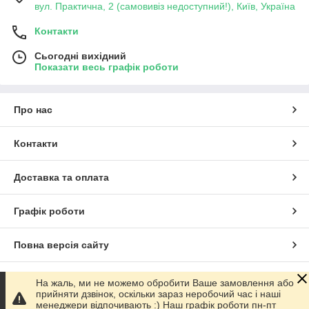
вул. Практична, 2 (самовивіз недоступний!), Київ, Україна
Контакти
Сьогодні вихідний
Показати весь графік роботи
Про нас
Контакти
Доставка та оплата
Графік роботи
Повна версія сайту
Сайт створено на маркетплейсі
Prom.ua
На жаль, ми не можемо обробити Ваше замовлення або
прийняти дзвінок, оскільки зараз неробочий час і наші
менеджери відпочивають :) Наш графік роботи пн-пт