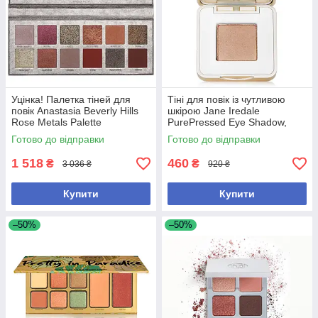
Уцінка! Палетка тіней для
Тіні для повік із чутливою
повік Anastasia Beverly Hills
шкірою Jane Iredale
Rose Metals Palette
PurePressed Eye Shadow,
відтінок Jewel
Готово до відправки
Готово до відправки
1 518
460
₴
₴
3 036 ₴
920 ₴
Купити
Купити
–50%
–50%