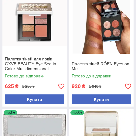
Палетка тіней для повік
GXVE BEAUTY Eye See in
Палетка тіней RÓEN Eyes on
Color Multidimensional
Me
Eyeshadow Palette - Make Me
Готово до відправки
Готово до відправки
Like You
625
920
₴
₴
1 250 ₴
1 840 ₴
Купити
Купити
–50%
–50%