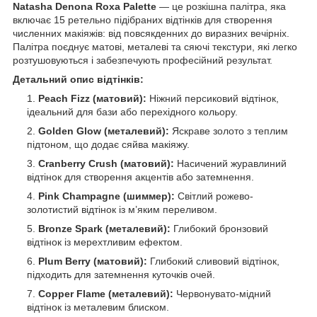
Natasha Denona Roxa Palette
— це розкішна палітра, яка
включає 15 ретельно підібраних відтінків для створення
численних макіяжів: від повсякденних до виразних вечірніх.
Палітра поєднує матові, металеві та сяючі текстури, які легко
розтушовуються і забезпечують професійний результат.
Детальний опис відтінків:
Peach Fizz (матовий):
Ніжний персиковий відтінок,
ідеальний для бази або перехідного кольору.
Golden Glow (металевий):
Яскраве золото з теплим
підтоном, що додає сяйва макіяжу.
Cranberry Crush (матовий):
Насичений журавлиний
відтінок для створення акцентів або затемнення.
Pink Champagne (шиммер):
Світлий рожево-
золотистий відтінок із м’яким переливом.
Bronze Spark (металевий):
Глибокий бронзовий
відтінок із мерехтливим ефектом.
Plum Berry (матовий):
Глибокий сливовий відтінок,
підходить для затемнення куточків очей.
Copper Flame (металевий):
Червонувато-мідний
відтінок із металевим блиском.