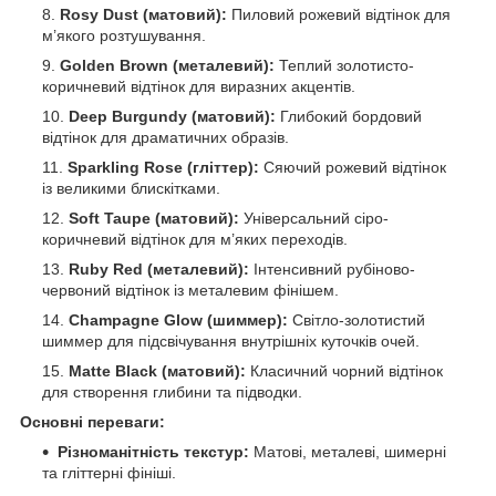
Rosy Dust (матовий):
Пиловий рожевий відтінок для
м’якого розтушування.
Golden Brown (металевий):
Теплий золотисто-
коричневий відтінок для виразних акцентів.
Deep Burgundy (матовий):
Глибокий бордовий
відтінок для драматичних образів.
Sparkling Rose (гліттер):
Сяючий рожевий відтінок
із великими блискітками.
Soft Taupe (матовий):
Універсальний сіро-
коричневий відтінок для м’яких переходів.
Ruby Red (металевий):
Інтенсивний рубіново-
червоний відтінок із металевим фінішем.
Champagne Glow (шиммер):
Світло-золотистий
шиммер для підсвічування внутрішніх куточків очей.
Matte Black (матовий):
Класичний чорний відтінок
для створення глибини та підводки.
Основні переваги:
Різноманітність текстур:
Матові, металеві, шимерні
та гліттерні фініші.