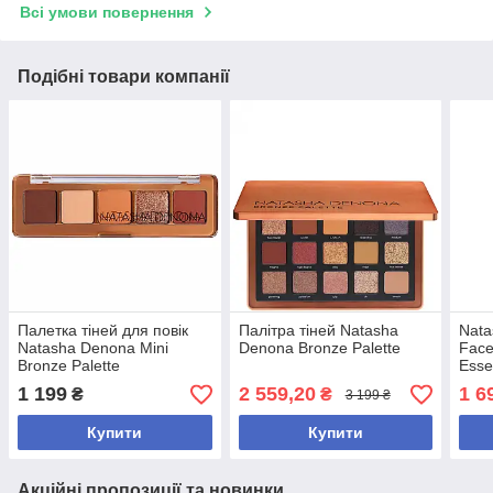
Всі умови повернення
Подібні товари компанії
Палетка тіней для повік
Палітра тіней Natasha
Nata
Natasha Denona Mini
Denona Bronze Palette
Face
Bronze Palette
Esse
для 
1 199
2 559,20
1 6
₴
₴
3 199 ₴
Купити
Купити
Акційні пропозиції та новинки