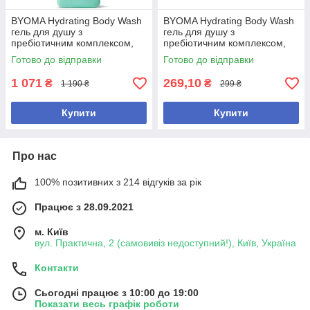
BYOMA Hydrating Body Wash
BYOMA Hydrating Body Wash
гель для душу з
гель для душу з
пребіотичним комплексом,
пребіотичним комплексом,
бета-глюканом і скваланом
бета-глюканом і скваланом
Готово до відправки
Готово до відправки
для зволоження шкіри, 500
для зволоження шкіри, 100
мл
мл
1 071
269,10
₴
₴
1 190 ₴
299 ₴
Купити
Купити
Про нас
100% позитивних з 214 відгуків за рік
Працює з 28.09.2021
м. Київ
вул. Практична, 2 (самовивіз недоступний!), Київ, Україна
Контакти
Сьогодні працює з 10:00 до 19:00
Показати весь графік роботи