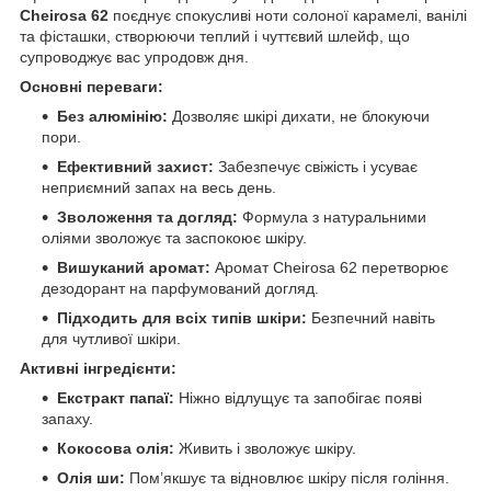
Cheirosa 62
поєднує спокусливі ноти солоної карамелі, ванілі
та фісташки, створюючи теплий і чуттєвий шлейф, що
супроводжує вас упродовж дня.
Основні переваги:
Без алюмінію:
Дозволяє шкірі дихати, не блокуючи
пори.
Ефективний захист:
Забезпечує свіжість і усуває
неприємний запах на весь день.
Зволоження та догляд:
Формула з натуральними
оліями зволожує та заспокоює шкіру.
Вишуканий аромат:
Аромат Cheirosa 62 перетворює
дезодорант на парфумований догляд.
Підходить для всіх типів шкіри:
Безпечний навіть
для чутливої шкіри.
Активні інгредієнти:
Екстракт папаї:
Ніжно відлущує та запобігає появі
запаху.
Кокосова олія:
Живить і зволожує шкіру.
Олія ши:
Пом’якшує та відновлює шкіру після гоління.