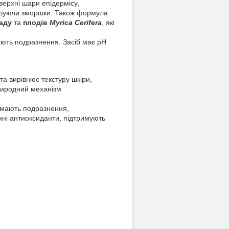
верхні шари епідермісу,
еншуючи зморшки. Також формула
аду
та
плодів
Myrica Cerifera
, які
оюють подразнення. Засіб має рН
та вирівнює текстуру шкіри,
природний механізм
німають подразнення,
жні антиоксиданти, підтримують