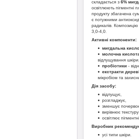
складається з
6% мигд
освітлюють пігментні 
продукту збагачена су
є потужними антиоксид
радикалів. Композиці
3,0-4,0.
Активні компоненти:
мигдальна кисл
молочна кислот
відлущування шкіри
пробіотики
- від
екстракти дерев
мікробіом та захисн
Дія засобу:
відлущує,
розгладжує,
зменшує почервон
вирівнює текстуру 
освітлює пігментн
Виробник рекомендує 
усі типи шкіри.