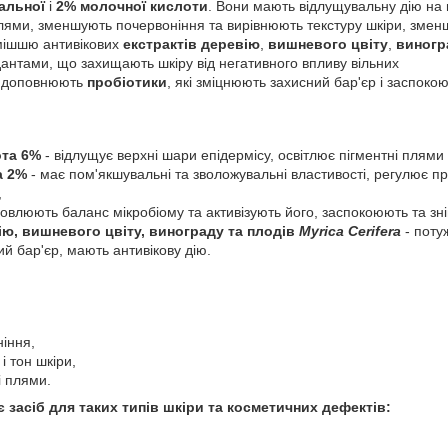
альної
і
2% моло
чної кислоти
. Вони мають відлущувальну дію на 
плями, зменшують почервоніння та вирівнюють текстуру шкіри, зм
мішшю антивікових
екстрактів деревію
,
вишневого цвіту
,
виногр
антами, що захищають шкіру від негативного впливу вільних
ю доповнюють
пробіотики
, які зміцнюють захисний бар'єр і заспок
ота
6%
- відлущує верхні шари епідермісу, освітлює пігментні плями 
а
2%
- має пом'якшувальні та зволожувальні властивості, регулює 
,
новлюють баланс мікробіому та активізують його, заспокоюють та з
ію, вишневого цвіту, винограду та плодів
Myrica Cerifera
- поту
ий бар'єр, мають антивікову дію.
іння,
і тон шкіри,
і плями.
засіб для таких типів шкіри та косметичних дефектів: