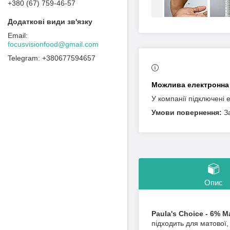
+380 (67) 759-46-57
focusvisionfood@gmail.com
+380677594657
У компанії підключені 
З
Опис
Paula's Choice - 6% M
підходить для матової,