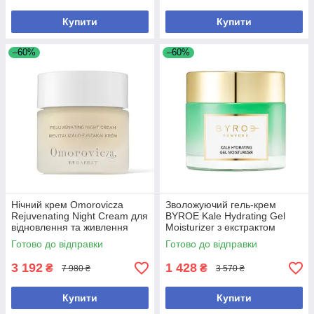
Купити
Купити
–60%
–60%
Нічний крем Omorovicza
Зволожуючий гель-крем
Rejuvenating Night Cream для
BYROE Kale Hydrating Gel
відновлення та живлення
Moisturizer з екстрактом
шкіри 50 мл
кейлу для інтенсивного
Готово до відправки
Готово до відправки
зволоження шкіри, 50 мл
3 192
1 428
₴
₴
7 980 ₴
3 570 ₴
Купити
Купити