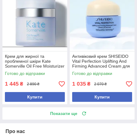
Крем для жирної та
Антивіковий крем SHISEIDO
проблемної шкіри Kate
Vital Perfection Uplifting And
Somerville Oil Free Moisturizer
Firming Advanced Cream для
50 ml
пружності та сяйва шкіри, 15
Готово до відправки
Готово до відправки
мл
1 445
1 035
₴
₴
2 890 ₴
2 070 ₴
Купити
Купити
Показати ще
Про нас