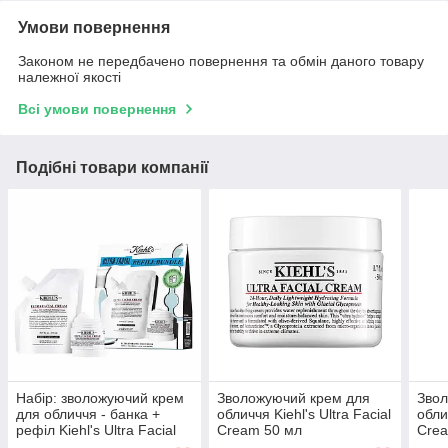
Умови повернення
Законом не передбачено повернення та обмін даного товару
належної якості
Всі умови повернення
Подібні товари компанії
Набір: зволожуючий крем
Зволожуючий крем для
Звол
для обличчя - банка +
обличчя Kiehl's Ultra Facial
обли
рефіл Kiehl's Ultra Facial
Cream 50 мл
Cre
Cream Refill Bundle (50 мл