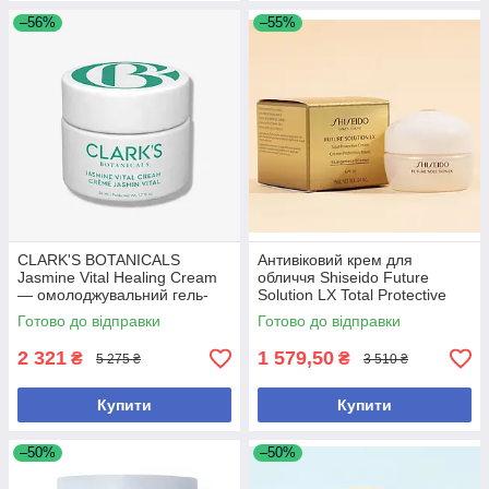
–56%
–55%
CLARK'S BOTANICALS
Антивіковий крем для
Jasmine Vital Healing Cream
обличчя Shiseido Future
— омолоджувальний гель-
Solution LX Total Protective
крем для обличчя з
Cream SPF 20, 15ml
Готово до відправки
Готово до відправки
жасмином 50 мл
2 321
1 579,50
₴
₴
5 275 ₴
3 510 ₴
Купити
Купити
–50%
–50%