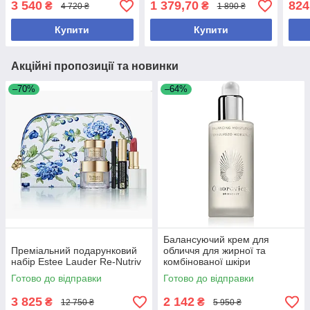
3 540
1 379,70
824
₴
₴
4 720 ₴
1 890 ₴
+ 150 мл)
Купити
Купити
Акційні пропозиції та новинки
–70%
–64%
Балансуючий крем для
Преміальний подарунковий
обличчя для жирної та
набір Estee Lauder Re-Nutriv
комбінованої шкіри
Omorovicza Balancing
Готово до відправки
Готово до відправки
Moisturiser 50 мл
3 825
2 142
₴
₴
12 750 ₴
5 950 ₴