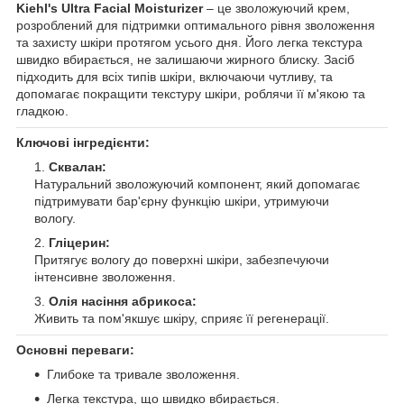
Kiehl's Ultra Facial Moisturizer
– це зволожуючий крем,
розроблений для підтримки оптимального рівня зволоження
та захисту шкіри протягом усього дня. Його легка текстура
швидко вбирається, не залишаючи жирного блиску. Засіб
підходить для всіх типів шкіри, включаючи чутливу, та
допомагає покращити текстуру шкіри, роблячи її м'якою та
гладкою.
Ключові інгредієнти:
Сквалан:
Натуральний зволожуючий компонент, який допомагає
підтримувати бар'єрну функцію шкіри, утримуючи
вологу.
Гліцерин:
Притягує вологу до поверхні шкіри, забезпечуючи
інтенсивне зволоження.
Олія насіння абрикоса:
Живить та пом'якшує шкіру, сприяє її регенерації.
Основні переваги:
Глибоке та тривале зволоження.
Легка текстура, що швидко вбирається.