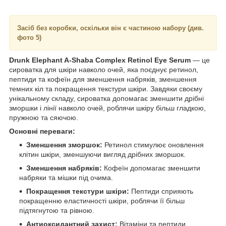
Засіб без коробки, оскільки він є частиною набору (див.
фото 5)
Drunk Elephant A-Shaba Complex Retinol Eye Serum
— це
сироватка для шкіри навколо очей, яка поєднує ретинол,
пептиди та кофеїн для зменшення набряків, зменшення
темних кіл та покращення текстури шкіри. Завдяки своєму
унікальному складу, сироватка допомагає зменшити дрібні
зморшки і лінії навколо очей, роблячи шкіру більш гладкою,
пружною та сяючою.
Основні переваги:
Зменшення зморшок:
Ретинол стимулює оновлення
клітин шкіри, зменшуючи вигляд дрібних зморшок.
Зменшення набряків:
Кофеїн допомагає зменшити
набряки та мішки під очима.
Покращення текстури шкіри:
Пептиди сприяють
покращенню еластичності шкіри, роблячи її більш
підтягнутою та рівною.
Антиоксидантний захист:
Вітаміни та пептиди