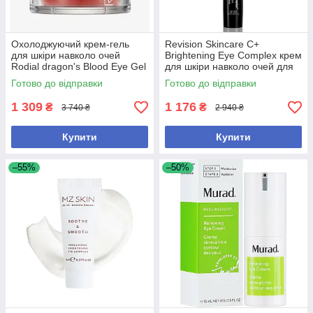
Охолоджуючий крем-гель
Revision Skincare C+
для шкіри навколо очей
Brightening Eye Complex крем
Rodial dragon's Blood Eye Gel
для шкіри навколо очей для
15 мл
боротьби з темними колами
Готово до відправки
Готово до відправки
та набряками
1 309
1 176
₴
₴
3 740 ₴
2 940 ₴
Купити
Купити
–55%
–50%