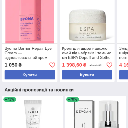
Byoma Barrier Repair Eye
Крем для шкіри навколо
Зміц
Cream —
очей від набряків і темних
шкір
відновлювальний крем
кіл ESPA Depuff and Sothe
пепт
для шкіри навколо очей з
Eye Gel 15 мл (без
комп
1 050
1 398,60
4 1
₴
₴
2 220 ₴
мідними пептидами та
коробки)
Pept
ектоїном, 20 мл
Firm
Купити
Купити
Акційні пропозиції та новинки
–73%
–70%