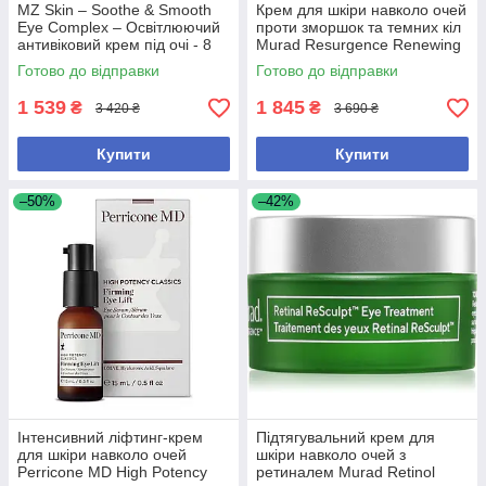
MZ Skin – Soothe & Smooth
Крем для шкіри навколо очей
Eye Complex – Освітлюючий
проти зморшок та темних кіл
антивіковий крем під очі - 8
Murad Resurgence Renewing
мл
Eye Cream, 15 ml
Готово до відправки
Готово до відправки
1 539
1 845
₴
₴
3 420 ₴
3 690 ₴
Купити
Купити
–50%
–42%
Інтенсивний ліфтинг-крем
Підтягувальний крем для
для шкіри навколо очей
шкіри навколо очей з
Perricone MD High Potency
ретиналем Murad Retinol