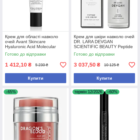
Крем для області навколо
Крем для шкіри навколо очей
очей Avant Skincare
DR. LARA DEVGAN
Hyaluronic Acid Molecular
SCIENTIFIC BEAUTY Peptide
Boost для зменшення
Eye Cream 15g – для
Готово до відправки
Готово до відправки
зморшок і зволоження, 10 мл
омолодження та зменшення
набряків
1 412,10
3 037,50
₴
₴
5 230 ₴
10 125 ₴
Купити
Купити
–65%
термін 12/2026
–60%