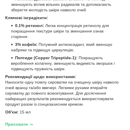
зменшують вплив вільних радикалів та допомагають
зберегти молодість шкіри навколо очей.
Ключові інгредієнти:
0.1% ретинол:
Легка концентрація ретинолу для
покращення текстури шкіри та зменшення ознак
старіння.
3% кофеїн:
Потужний антиоксидант, який зменшує
набряки та підвищує циркуляцію.
Пептиди (Copper Tripeptide-1):
Покращують
вироблення колагену, зменшують видимість зморшок і
підвищують пружність шкіри.
Рекомендації щодо використання:
Наносити одну помпу сироватки на очищену шкіру навколо
очей вранці та/або ввечері. Легкими рухами втирайте
сироватку до повного всмоктування. Для досягнення
найкращих результатів рекомендується використовувати
продукт разом із сонцезахисним кремом.
Об'єм:
15 мл
Приховати