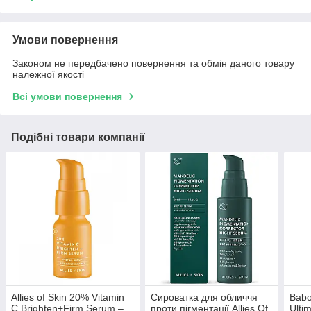
Умови повернення
Законом не передбачено повернення та обмін даного товару
належної якості
Всі умови повернення
Подібні товари компанії
Allies of Skin 20% Vitamin
Сироватка для обличчя
Babo
C Brighten+Firm Serum –
проти пігментації Allies Of
Ulti