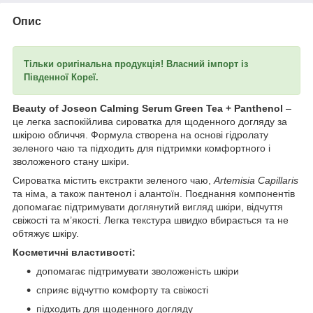
Опис
Тільки оригінальна продукція! Власний імпорт із
Південної Кореї.
Beauty of Joseon Calming Serum Green Tea + Panthenol
–
це легка заспокійлива сироватка для щоденного догляду за
шкірою обличчя. Формула створена на основі гідролату
зеленого чаю та підходить для підтримки комфортного і
зволоженого стану шкіри.
Сироватка містить екстракти зеленого чаю,
Artemisia Capillaris
та німа, а також пантенол і алантоїн. Поєднання компонентів
допомагає підтримувати доглянутий вигляд шкіри, відчуття
свіжості та м’якості. Легка текстура швидко вбирається та не
обтяжує шкіру.
Косметичні властивості:
допомагає підтримувати зволоженість шкіри
сприяє відчуттю комфорту та свіжості
підходить для щоденного догляду