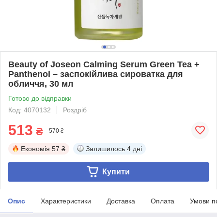
Beauty of Joseon Calming Serum Green Tea +
Panthenol – заспокійлива сироватка для
обличчя, 30 мл
Готово до відправки
Код: 4070132
Роздріб
513
₴
570 ₴
Економія
57 ₴
Залишилось
4 дні
Купити
Опис
Характеристики
Доставка
Оплата
Умови п