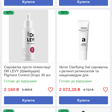
Купити
Купити
–60%
–56%
Сироватка проти пігментації
Verso Clarifying Gel сироватка
DR LEVY (Швейцарія)
з ретиніл ретиноатом та
Pigment Control Drops 30 мл
ніацинамідом для
(без коробки, з набору)
проблемної шкіри, 30 мл (без
Готово до відправки
Готово до відправки
коробки, з набору)
2 160
2 073,28
₴
₴
5 400 ₴
4 712 ₴
Купити
Купити
–55%
–51%