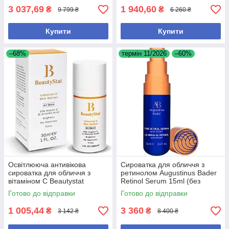
3 037,69
1 940,60
₴
₴
9 799 ₴
6 260 ₴
Купити
Купити
–68%
термін 11/2026
–60%
Освітлююча антивікова
Сироватка для обличчя з
сироватка для обличчя з
ретинолом Augustinus Bader
вітаміном С Beautystat
Retinol Serum 15ml (без
Universal C Skin Refiner 30 мл
коробки)
Готово до відправки
Готово до відправки
1 005,44
3 360
₴
₴
3 142 ₴
8 400 ₴