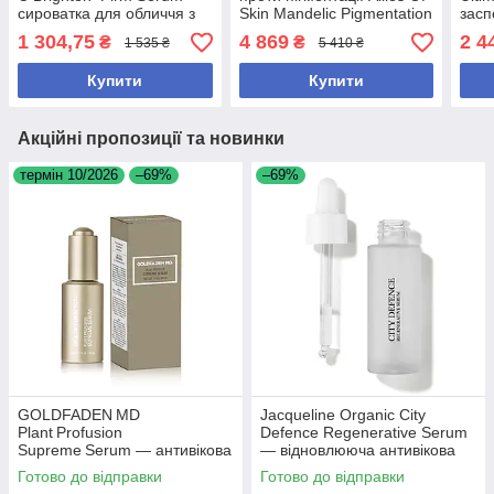
сироватка для обличчя з
Skin Mandelic Pigmentation
засп
вітаміном C, 8 мл
Corrector Night Serum 30
для 
1 304,75
4 869
2 4
₴
₴
1 535 ₴
5 410 ₴
мл
Купити
Купити
Акційні пропозиції та новинки
термін 10/2026
–69%
–69%
GOLDFADEN MD
Jacqueline Organic City
Plant Profusion
Defence Regenerative Serum
Supreme Serum — антивікова
— відновлююча антивікова
сироватка зі стовбуровими
сироватка, 30 мл
Готово до відправки
Готово до відправки
клітинами рослин, 30 мл