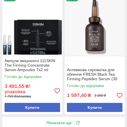
Ампули зміцнюючі 111SKIN
The Firming Concentrate
Serum Ampoules 7x2 ml
Антивікова сироватка для
обличчя FRESH Black Tea
Готово до відправки
Firming Peptides Serum (30
мл)
3 491,55
Готово до відправки
₴/
упаковка
1 597,40
₴
3 260 ₴
7 759 ₴/упаковка
Купити
Купити
Показати ще