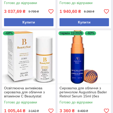
сироватка зі стовбуровими
сироватка, 30 мл
Готово до відправки
Готово до відправки
клітинами рослин, 30 мл
3 037,69
1 940,60
₴
₴
9 799 ₴
6 260 ₴
Купити
Купити
–68%
термін 11/2026
–60%
Освітлююча антивікова
Сироватка для обличчя з
сироватка для обличчя з
ретинолом Augustinus Bader
вітаміном С Beautystat
Retinol Serum 15ml (без
Universal C Skin Refiner 30 мл
коробки)
Готово до відправки
Готово до відправки
1 005,44
3 360
₴
₴
3 142 ₴
8 400 ₴