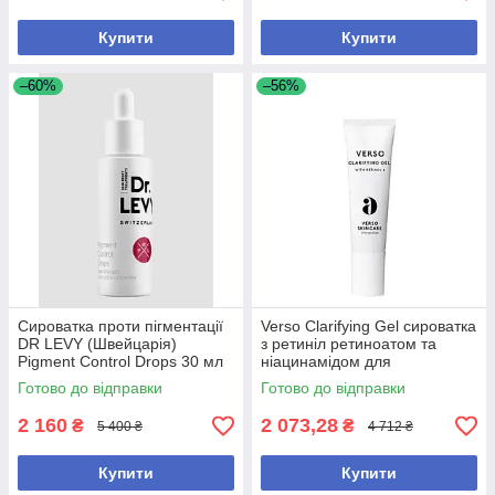
Купити
Купити
–60%
–56%
Сироватка проти пігментації
Verso Clarifying Gel сироватка
DR LEVY (Швейцарія)
з ретиніл ретиноатом та
Pigment Control Drops 30 мл
ніацинамідом для
(без коробки, з набору)
проблемної шкіри, 30 мл (без
Готово до відправки
Готово до відправки
коробки, з набору)
2 160
2 073,28
₴
₴
5 400 ₴
4 712 ₴
Купити
Купити