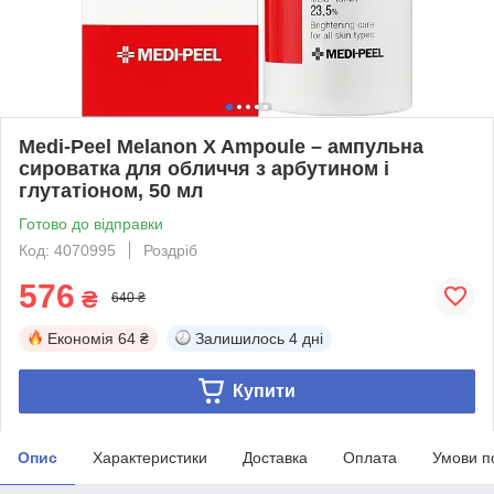
Medi-Peel Melanon X Ampoule – ампульна
сироватка для обличчя з арбутином і
глутатіоном, 50 мл
Готово до відправки
Код: 4070995
Роздріб
576
₴
640 ₴
Економія
64 ₴
Залишилось
4 дні
Купити
Опис
Характеристики
Доставка
Оплата
Умови п