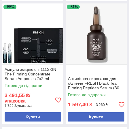
–55%
–51%
Ампули зміцнюючі 111SKIN
The Firming Concentrate
Serum Ampoules 7x2 ml
Антивікова сироватка для
обличчя FRESH Black Tea
Готово до відправки
Firming Peptides Serum (30
мл)
3 491,55
Готово до відправки
₴/
упаковка
1 597,40
₴
3 260 ₴
7 759 ₴/упаковка
Купити
Купити