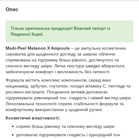
Опис
Тільки оригінальна продукція! Власний імпорт із
Південної Кореї.
Medi-Peel Melanon X Ampoule
– це ампульна косметична
сироватка для щоденного догляду за шкірою обличчя,
спрямована на підтримку більш рівного, доглянутого та
сяючого вигляду шкіри. Легка текстура швидко вбирається,
забезпечуючи комфорт і зволоженість без липкості.
Формула містить комплекс компонентів, серед яких
ніацинамід, арбутин, глутатіон, похідні вітаміну C, пептиди та
рослинні екстракти. Поєднання активів допомагає
підтримувати рівномірний тон, гладкість і свіжий вигляд шкіри.
Ліпосомальна технологія сприяє стабільності формули та
комфортному використанню у щоденній рутині.
Косметичні властивості:
сприяє більш рівному та сяючому вигляду шкіри
допомагає підтримувати гладкість і однорідний тон