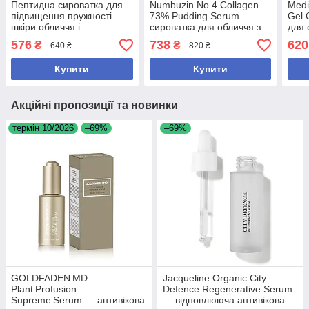
Пептидна сироватка для
Numbuzin No.4 Collagen
Medi
підвищення пружності
73% Pudding Serum –
Gel 
шкіри обличчя і
сироватка для обличчя з
для 
розгладження зморшок
колагеном, 50 мл
ніац
576
738
620
₴
₴
640 ₴
820 ₴
Medi-Peel Peptide-Tox Bor
арбу
Ampoule 30 мл
Купити
Купити
Акційні пропозиції та новинки
термін 10/2026
–69%
–69%
GOLDFADEN MD
Jacqueline Organic City
Plant Profusion
Defence Regenerative Serum
Supreme Serum — антивікова
— відновлююча антивікова