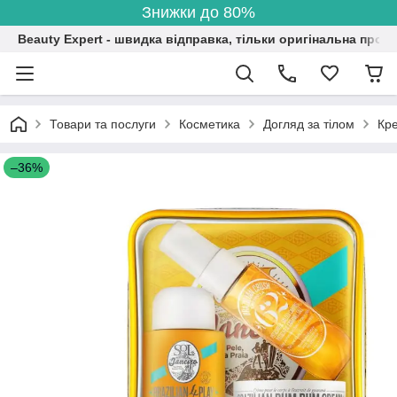
Знижки до 80%
Beauty Expert - швидка відправка, тільки оригінальна проду
Товари та послуги
Косметика
Догляд за тілом
Кре
–36%