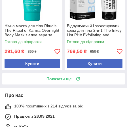
Нічна маска для тіла Rituals
Відлущуючий і зволожуючий
The Ritual of Karma Overnight
крем для тіла 2-в-1 The Inkey
Body Mask з алое вера та
List PHA Exfoliating and
скваланом 40 мл
Hydrating Body Water Cream
Готово до відправки
Готово до відправки
291,60
769,50
₴
₴
360 ₴
950 ₴
Купити
Купити
Показати ще
Про нас
100% позитивних з 214 відгуків за рік
Працює з 28.09.2021
м. Київ