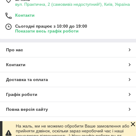
вул. Практична, 2 (самовивіз недоступний!), Київ, Україна
Контакти
Сьогодні працює з 10:00 до 19:00
Показати весь графік роботи
Про нас
Контакти
Доставка та оплата
Графік роботи
Повна версія сайту
Сайт створено на маркетплейсі
Prom.ua
На жаль, ми не можемо обробити Ваше замовлення або
прийняти дзвінок, оскільки зараз неробочий час і наші
менеджери відпочивають :) Наш графік роботи пн-пт