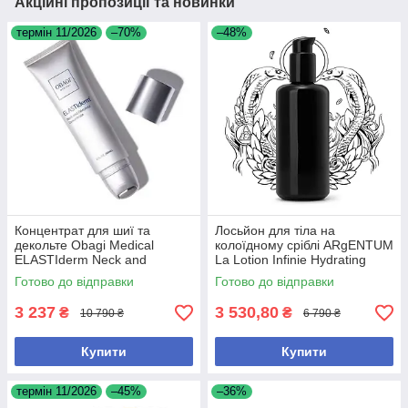
Акційні пропозиції та новинки
термін 11/2026
–70%
–48%
Концентрат для шиї та
Лосьйон для тіла на
декольте Obagi Medical
колоїдному сріблі ARgENTUM
ELASTIderm Neck and
La Lotion Infinie Hydrating
Decollete Concentrate, 60 мл
Silver Body Lotion, 200 мл
Готово до відправки
Готово до відправки
3 237
3 530,80
₴
₴
10 790 ₴
6 790 ₴
Купити
Купити
термін 11/2026
–45%
–36%