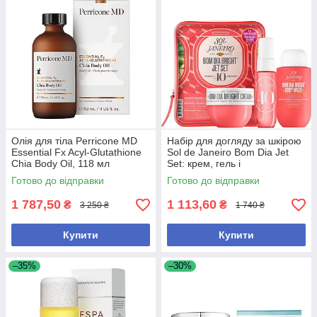
Олія для тіла Perricone MD
Набір для догляду за шкірою
Essential Fx Acyl-Glutathione
Sol de Janeiro Bom Dia Jet
Chia Body Oil, 118 мл
Set: крем, гель і
парфумований спрей для
Готово до відправки
Готово до відправки
зволоження та відновлення
шкіри
1 787,50
1 113,60
₴
₴
3 250 ₴
1 740 ₴
Купити
Купити
–35%
–30%