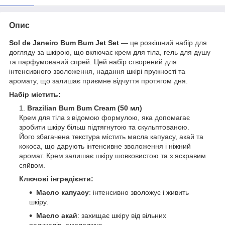
Опис
Sol de Janeiro Bum Bum Jet Set
— це розкішний набір для
догляду за шкірою, що включає крем для тіла, гель для душу
та парфумований спрей. Цей набір створений для
інтенсивного зволоження, надання шкірі пружності та
аромату, що залишає приємне відчуття протягом дня.
Набір містить:
Brazilian Bum Bum Cream (50 мл)
Крем для тіла з відомою формулою, яка допомагає
зробити шкіру більш підтягнутою та скульптованою.
Його збагачена текстура містить масла капуасу, акай та
кокоса, що дарують інтенсивне зволоження і ніжний
аромат. Крем залишає шкіру шовковистою та з яскравим
сяйвом.
Ключові інгредієнти:
Масло капуасу
: інтенсивно зволожує і живить
шкіру.
Масло акай
: захищає шкіру від вільних
радикалів, омолоджує.