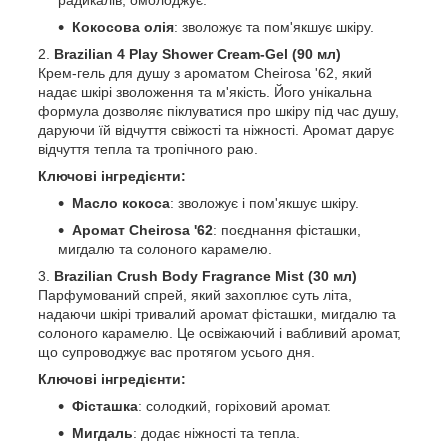
Кокосова олія
: зволожує та пом'якшує шкіру.
Brazilian 4 Play Shower Cream-Gel (90 мл)
Крем-гель для душу з ароматом Cheirosa '62, який
надає шкірі зволоження та м'якість. Його унікальна
формула дозволяє піклуватися про шкіру під час душу,
даруючи їй відчуття свіжості та ніжності. Аромат дарує
відчуття тепла та тропічного раю.
Ключові інгредієнти:
Масло кокоса
: зволожує і пом'якшує шкіру.
Аромат Cheirosa '62
: поєднання фісташки,
мигдалю та солоного карамелю.
Brazilian Crush Body Fragrance Mist (30 мл)
Парфумований спрей, який захоплює суть літа,
надаючи шкірі тривалий аромат фісташки, мигдалю та
солоного карамелю. Це освіжаючий і вабливий аромат,
що супроводжує вас протягом усього дня.
Ключові інгредієнти:
Фісташка
: солодкий, горіховий аромат.
Мигдаль
: додає ніжності та тепла.