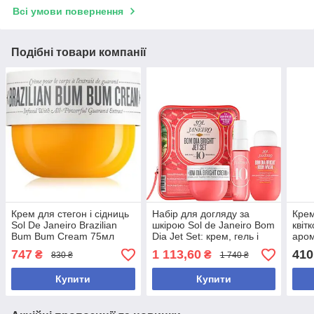
Всі умови повернення
Подібні товари компанії
Крем для стегон і сідниць
Набір для догляду за
Крем
Sol De Janeiro Brazilian
шкірою Sol de Janeiro Bom
квіт
Bum Bum Cream 75мл
Dia Jet Set: крем, гель і
аром
парфумований спрей для
Beij
747
1 113,60
410
₴
₴
830 ₴
1 740 ₴
зволоження та
90 м
відновлення шкіри
Купити
Купити