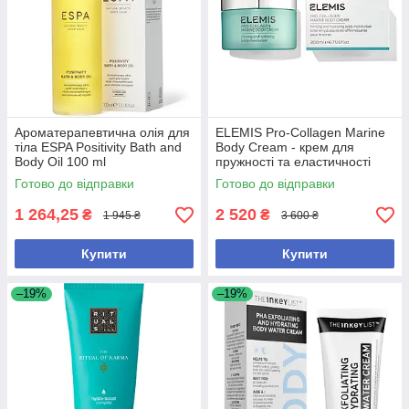
Ароматерапевтична олія для
ELEMIS Pro-Collagen Marine
тіла ESPA Positivity Bath and
Body Cream - крем для
Body Oil 100 ml
пружності та еластичності
тіла, 200 мл
Готово до відправки
Готово до відправки
1 264,25
2 520
₴
₴
1 945 ₴
3 600 ₴
Купити
Купити
–19%
–19%